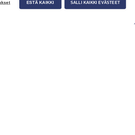
ukset
ESTÄ KAIKKI
SALLI KAIKKI EVÄSTEET
uppa
Myynti ja asiakaspalvelu
tit
Eteläväylä 11, 28610 Pori,
okuvatapetit
FINLAND
t tuotteet
+358 2 837 69 480
t & Vinkit
[email protected]
Katso sijainti kartalta
Asiakaspalvelu ja varasto
avoinna ma–to klo 8–16 ja pe klo
8-14
Office and warehouse open
Mon–Thu 8–16 h and Fri 8-14