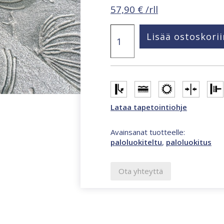
57,90
€
/rll
Whisper
Lisää ostoskorii
hopeanharmaa
flora
36497
tapetti
määrä
Lataa tapetointiohje
Avainsanat tuotteelle:
paloluokiteltu
,
paloluokitus
Ota yhteyttä