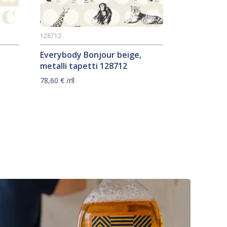
128712
Everybody Bonjour beige,
metalli tapetti 128712
78,60
€
/rll