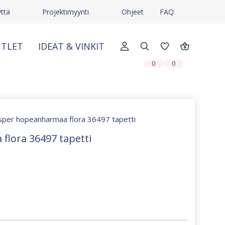
ttä
Projektimyynti
Ohjeet
FAQ
TLET
IDEAT & VINKIT
X
X
0
0
sper hopeanharmaa flora 36497 tapetti
lora 36497 tapetti