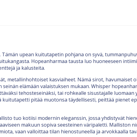
 Tämän upean kuitutapetin pohjana on syvä, tummanpuhuva 
itukangasta. Hopeanharmaa tausta luo huoneeseen intiimin, k
nttejä ja kalusteita.
käät, metallinhohtoiset kasviaiheet. Nämä sirot, havumaiset 
en seinän elämään valaistuksen mukaan. Whisper hopeanharm
äväksi tehosteseinäksi, tai rohkealle sisustajalle luomaa
ä kuitutapetti pitää muotonsa täydellisesti, peittää pienet e
llisto tuo kotiisi modernin eleganssin, jossa yhdistyvät hieno
naaviseen makuun sopiva seesteinen väripaletti. Malliston n
miota, vaan valloittaa tilan hienostuneella ja arvokkaalla tav