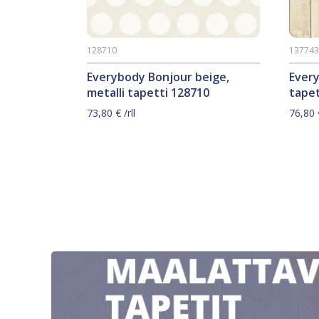
128710
13774
Everybody Bonjour beige,
Ever
metalli tapetti 128710
tapet
73,80
€
/rll
76,80