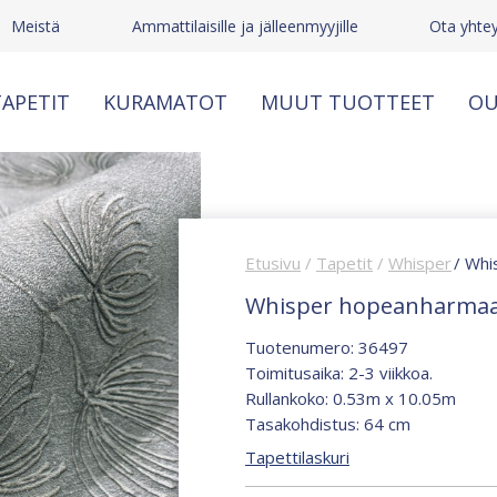
Meistä
Ammattilaisille ja jälleenmyyjille
Ota yhtey
APETIT
KURAMATOT
MUUT TUOTTEET
OU
Etusivu
/
Tapetit
/
Whisper
/ Whi
Whisper hopeanharmaa f
Tuotenumero: 36497
Toimitusaika: 2-3 viikkoa.
Rullankoko: 0.53m x 10.05m
Tasakohdistus: 64 cm
Tapettilaskuri