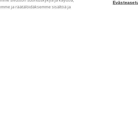
me sivuston suorituskykyä ja käyttöä,
Evästeaset
mme ja räätälöidäksemme sisältöä ja
Yritys
Ka
Meistä
Tape
Ota yhteyttä
Val
Jälleenmyyjät
Muu
Ohjeet
Idea
FAQ