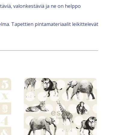
äviä, valonkestäviä ja ne on helppo
lma. Tapettien pintamateriaalit leikittelevät