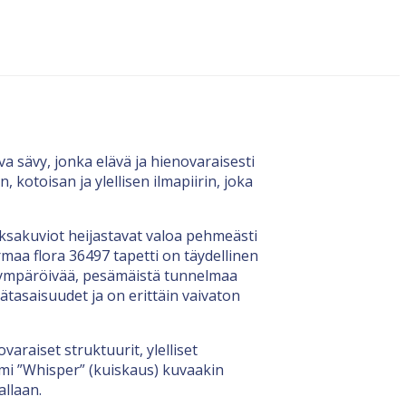
sävy, jonka elävä ja hienovaraisesti
otoisan ja ylellisen ilmapiirin, joka
oksakuviot heijastavat valoa pehmeästi
aa flora 36497 tapetti on täydellinen
n ympäröivää, pesämäistä tunnelmaa
pätasaisuudet ja on erittäin vaivaton
varaiset struktuurit, ylelliset
imi ”Whisper” (kuiskaus) kuvaakin
allaan.