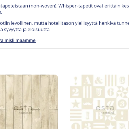
apeteistaan (non-woven). Whisper-tapetit ovat erittäin kest
.
in levollinen, mutta hotellitason ylellisyyttä henkivä tunne
aa syvyyttä ja eloisuutta.
valmisliimaamme
.