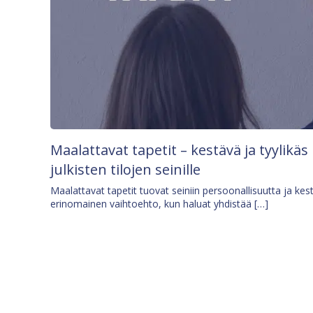
Maalattavat tapetit – kestävä ja tyylikäs
julkisten tilojen seinille
Maalattavat tapetit tuovat seiniin persoonallisuutta ja kes
erinomainen vaihtoehto, kun haluat yhdistää […]