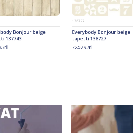
3
138727
ybody Bonjour beige
Everybody Bonjour beige
ti 137743
tapetti 138727
€
/rll
75,50
€
/rll