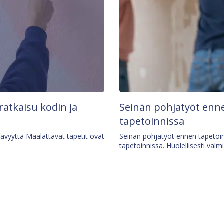
 ratkaisu kodin ja
Seinän pohjatyöt enne
tapetoinnissa
tävyyttä Maalattavat tapetit ovat
Seinän pohjatyöt ennen tapetoin
tapetoinnissa. Huolellisesti valm