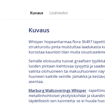
Kuvaus
Lisätiedot
Kuvaus
Whisper hopeanharmaa flora 36497 tapetti.
strukturoitu pinta muistuttaa laadukasta ku
korostaa kauniisti tilan muita sisustuseleme
Seinälle eloisuutta tuovat graafisen tyylik
luoden pintaan kiehtovaa syvyyttä ja saad
valinta olohuoneen tai makuuhuoneen näytt
huoneen kaikille seinille. Jämäkkä ja kestäv
asentaa.
Marburg Wallcoverings Whisper
-tapettima
metallinhohtoiset yksityiskohdat ja skandi
täydellisesti sen luonnetta: se ei huuda huo