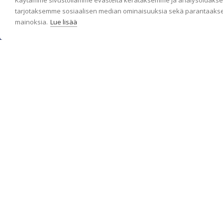
Käytämme sivustollamme evästeitä kerätäksemme ja analysoidaksem
tarjotaksemme sosiaalisen median ominaisuuksia sekä parantaakse
mainoksia.
Lue lisää
c/o Suomen AM-Markkinointi Oy
Olemme kotimaisten tapettimarkkinoiden edelläkävijänä ja
tuomme kansainväliset sisustus- ja tapettitrendit suomalaisiin
koteihin. Etsimme jatkuvasti uusia ideoita, inspiraatiota ja
trendejä kansainvälisiltä markkinoilta.
Rekisteriseloste
Toimitusehdot
Brandtool