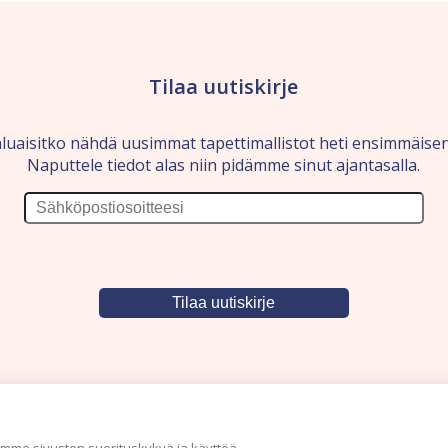
Tilaa uutiskirje
luaisitko nähdä uusimmat tapettimallistot heti ensimmäise
Naputtele tiedot alas niin pidämme sinut ajantasalla.