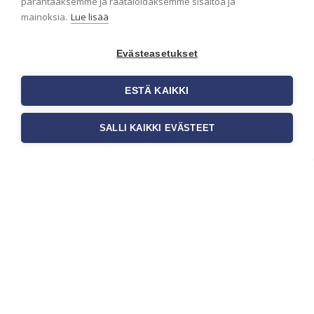
parantaaksemme ja räätälöidäksemme sisältöä ja
julkisiin kohteisiin
mainoksia.
Lue lisää
Liiketilan tapetointi on tärkeä osa
yrityksen visuaalista ilmettä,
Evästeasetukset
asiakaskokemusta sekä tilan
toimivuutta. Tapetit liiketiloihin
valitaan […]
ESTÄ KAIKKI
SALLI KAIKKI EVÄSTEET