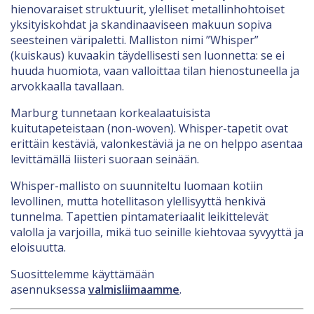
hienovaraiset struktuurit, ylelliset metallinhohtoiset
yksityiskohdat ja skandinaaviseen makuun sopiva
seesteinen väripaletti. Malliston nimi ”Whisper”
(kuiskaus) kuvaakin täydellisesti sen luonnetta: se ei
huuda huomiota, vaan valloittaa tilan hienostuneella ja
arvokkaalla tavallaan.
Marburg tunnetaan korkealaatuisista
kuitutapeteistaan (non-woven). Whisper-tapetit ovat
erittäin kestäviä, valonkestäviä ja ne on helppo asentaa
levittämällä liisteri suoraan seinään.
Whisper-mallisto on suunniteltu luomaan kotiin
levollinen, mutta hotellitason ylellisyyttä henkivä
tunnelma. Tapettien pintamateriaalit leikittelevät
valolla ja varjoilla, mikä tuo seinille kiehtovaa syvyyttä ja
eloisuutta.
Suosittelemme käyttämään
asennuksessa
valmisliimaamme
.