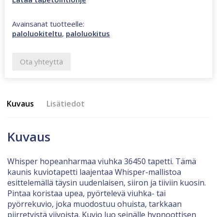
Avainsanat tuotteelle:
paloluokiteltu
,
paloluokitus
Ota yhteyttä
Kuvaus
Lisätiedot
Kuvaus
Whisper hopeanharmaa viuhka 36450 tapetti. Tämä
kaunis kuviotapetti laajentaa Whisper-mallistoa
esittelemällä täysin uudenlaisen, siiron ja tiiviin kuosin.
Pintaa koristaa upea, pyörtelevä viuhka- tai
pyörrekuvio, joka muodostuu ohuista, tarkkaan
piirretyistä viivoista. Kuvio luo seinälle hypnoottisen