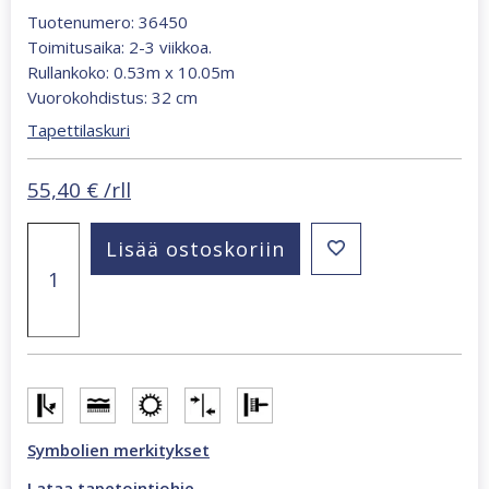
Tuotenumero: 36450
Toimitusaika: 2-3 viikkoa.
Rullankoko: 0.53m x 10.05m
Vuorokohdistus: 32 cm
Tapettilaskuri
55,40
€
/rll
Whisper
Lisää ostoskoriin
hopeanharmaa
viuhka
36450
tapetti
määrä
Symbolien merkitykset
Lataa tapetointiohje