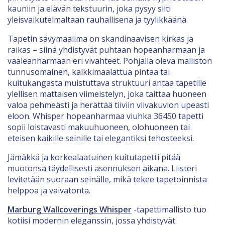
kauniin ja elävän tekstuurin, joka pysyy silti
yleisvaikutelmaltaan rauhallisena ja tyylikkäänä.
Tapetin sävymaailma on skandinaavisen kirkas ja
raikas – siinä yhdistyvät puhtaan hopeanharmaan ja
vaaleanharmaan eri vivahteet. Pohjalla oleva malliston
tunnusomainen, kalkkimaalattua pintaa tai
kuitukangasta muistuttava struktuuri antaa tapetille
ylellisen mattaisen viimeistelyn, joka taittaa huoneen
valoa pehmeästi ja herättää tiiviin viivakuvion upeasti
eloon. Whisper hopeanharmaa viuhka 36450 tapetti
sopii loistavasti makuuhuoneen, olohuoneen tai
eteisen kaikille seinille tai elegantiksi tehosteeksi.
Jämäkkä ja korkealaatuinen kuitutapetti pitää
muotonsa täydellisesti asennuksen aikana. Liisteri
levitetään suoraan seinälle, mikä tekee tapetoinnista
helppoa ja vaivatonta.
Marburg Wallcoverings Whisper
-tapettimallisto tuo
kotiisi modernin eleganssin, jossa yhdistyvät