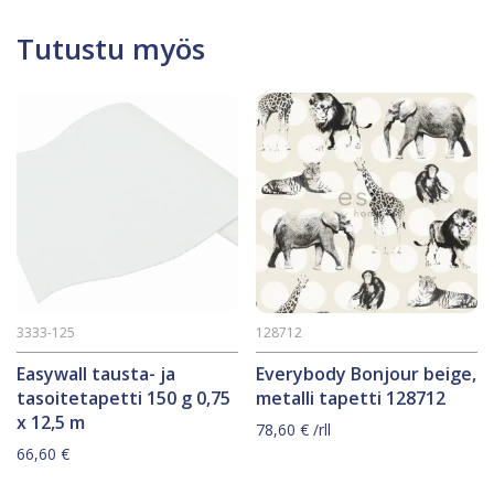
Tutustu myös
3333-125
128712
Easywall tausta- ja
Everybody Bonjour beige,
tasoitetapetti 150 g 0,75
metalli tapetti 128712
x 12,5 m
78,60
€
/rll
66,60
€