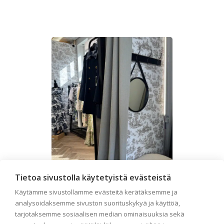
Tietoa sivustolla käytetyistä evästeistä
Liiketilan tapetointi –
Käytämme sivustollamme evästeitä kerätäksemme ja
analysoidaksemme sivuston suorituskykyä ja käyttöä,
Näin valitset oikeat
tarjotaksemme sosiaalisen median ominaisuuksia sekä
tapetit liiketiloihin ja