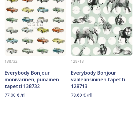
138732
128713
Everybody Bonjour
Everybody Bonjour
monivärinen, punainen
vaaleansininen tapetti
tapetti 138732
128713
77,00
€
/rll
78,60
€
/rll