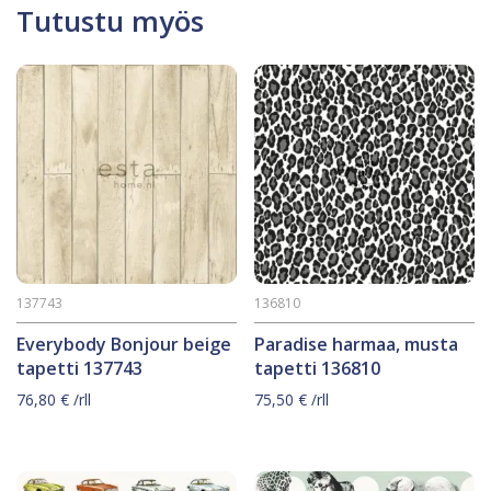
Tutustu myös
137743
136810
Everybody Bonjour beige
Paradise harmaa, musta
tapetti 137743
tapetti 136810
76,80
€
/rll
75,50
€
/rll