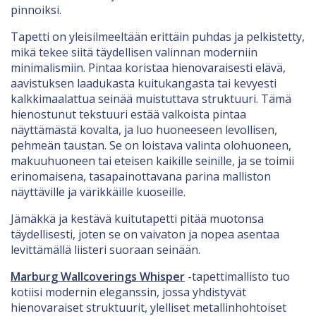
pinnoiksi.
Tapetti on yleisilmeeltään erittäin puhdas ja pelkistetty,
mikä tekee siitä täydellisen valinnan moderniin
minimalismiin. Pintaa koristaa hienovaraisesti elävä,
aavistuksen laadukasta kuitukangasta tai kevyesti
kalkkimaalattua seinää muistuttava struktuuri. Tämä
hienostunut tekstuuri estää valkoista pintaa
näyttämästä kovalta, ja luo huoneeseen levollisen,
pehmeän taustan. Se on loistava valinta olohuoneen,
makuuhuoneen tai eteisen kaikille seinille, ja se toimii
erinomaisena, tasapainottavana parina malliston
näyttäville ja värikkäille kuoseille.
Jämäkkä ja kestävä kuitutapetti pitää muotonsa
täydellisesti, joten se on vaivaton ja nopea asentaa
levittämällä liisteri suoraan seinään.
Marburg Wallcoverings Whisper
-tapettimallisto tuo
kotiisi modernin eleganssin, jossa yhdistyvät
hienovaraiset struktuurit, ylelliset metallinhohtoiset