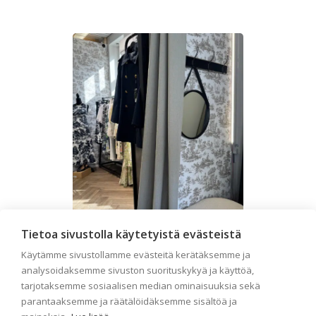
Tietoa sivustolla käytetyistä evästeistä
Liiketilan tapetointi –
Käytämme sivustollamme evästeitä kerätäksemme ja
Näin valitset oikeat
analysoidaksemme sivuston suorituskykyä ja käyttöä,
tarjotaksemme sosiaalisen median ominaisuuksia sekä
tapetit liiketiloihin ja
parantaaksemme ja räätälöidäksemme sisältöä ja
julkisiin kohteisiin