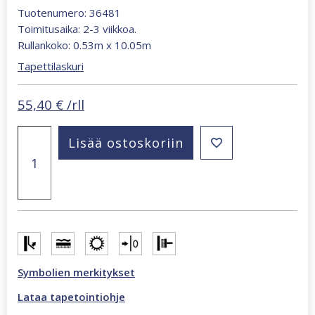
Tuotenumero: 36481
Toimitusaika: 2-3 viikkoa.
Rullankoko: 0.53m x 10.05m
Tapettilaskuri
55,40
€
/rll
Whisper
Lisää ostoskoriin
kirkkaanvalkoinen
36481
yksivärinen
tapetti
määrä
Symbolien merkitykset
Lataa tapetointiohje