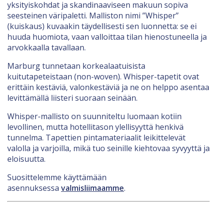
yksityiskohdat ja skandinaaviseen makuun sopiva
seesteinen väripaletti. Malliston nimi ”Whisper”
(kuiskaus) kuvaakin täydellisesti sen luonnetta: se ei
huuda huomiota, vaan valloittaa tilan hienostuneella ja
arvokkaalla tavallaan.
Marburg tunnetaan korkealaatuisista
kuitutapeteistaan (non-woven). Whisper-tapetit ovat
erittäin kestäviä, valonkestäviä ja ne on helppo asentaa
levittämällä liisteri suoraan seinään.
Whisper-mallisto on suunniteltu luomaan kotiin
levollinen, mutta hotellitason ylellisyyttä henkivä
tunnelma. Tapettien pintamateriaalit leikittelevät
valolla ja varjoilla, mikä tuo seinille kiehtovaa syvyyttä ja
eloisuutta.
Suosittelemme käyttämään
asennuksessa
valmisliimaamme
.