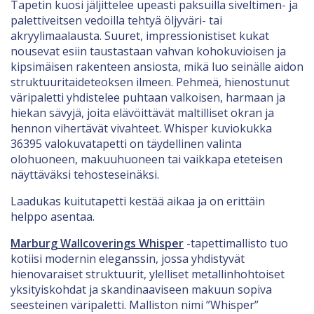
Tapetin kuosi jäljittelee upeasti paksuilla siveltimen- ja
palettiveitsen vedoilla tehtyä öljyväri- tai
akryylimaalausta. Suuret, impressionistiset kukat
nousevat esiin taustastaan vahvan kohokuvioisen ja
kipsimäisen rakenteen ansiosta, mikä luo seinälle aidon
struktuuritaideteoksen ilmeen. Pehmeä, hienostunut
väripaletti yhdistelee puhtaan valkoisen, harmaan ja
hiekan sävyjä, joita elävöittävät maltilliset okran ja
hennon vihertävät vivahteet. Whisper kuviokukka
36395 valokuvatapetti on täydellinen valinta
olohuoneen, makuuhuoneen tai vaikkapa eteteisen
näyttäväksi tehosteseinäksi.
Laadukas kuitutapetti kestää aikaa ja on erittäin
helppo asentaa.
Marburg Wallcoverings Whisper
-tapettimallisto tuo
kotiisi modernin eleganssin, jossa yhdistyvät
hienovaraiset struktuurit, ylelliset metallinhohtoiset
yksityiskohdat ja skandinaaviseen makuun sopiva
seesteinen väripaletti. Malliston nimi ”Whisper”