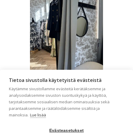
Tietoa sivustolla käytetyistä evästeistä
Liiketilan tapetointi –
Käytämme sivustollamme evästeitä kerätäksemme ja
Näin valitset oikeat
analysoidaksemme sivuston suorituskykyä ja käyttöä,
tapetit liiketiloihin ja
tarjotaksemme sosiaalisen median ominaisuuksia sekä
julkisiin kohteisiin
parantaaksemme ja räätälöidäksemme sisältöä ja
mainoksia.
Lue lisää
Liiketilan tapetointi on tärkeä osa
yrityksen visuaalista ilmettä,
asiakaskokemusta sekä tilan
Evästeasetukset