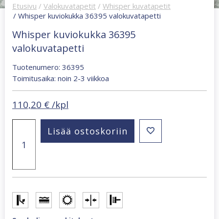
Etusivu
/
Valokuvatapetit
/
Whisper kuvatapetit
/ Whisper kuviokukka 36395 valokuvatapetti
Whisper kuviokukka 36395
valokuvatapetti
Tuotenumero: 36395
Toimitusaika: noin 2-3 viikkoa
110,20
€
/kpl
Whisper
Lisää ostoskoriin
kuviokukka
36395
valokuvatapetti
määrä