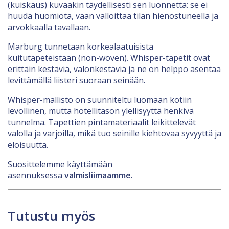
(kuiskaus) kuvaakin täydellisesti sen luonnetta: se ei
huuda huomiota, vaan valloittaa tilan hienostuneella ja
arvokkaalla tavallaan.
Marburg tunnetaan korkealaatuisista
kuitutapeteistaan (non-woven). Whisper-tapetit ovat
erittäin kestäviä, valonkestäviä ja ne on helppo asentaa
levittämällä liisteri suoraan seinään.
Whisper-mallisto on suunniteltu luomaan kotiin
levollinen, mutta hotellitason ylellisyyttä henkivä
tunnelma. Tapettien pintamateriaalit leikittelevät
valolla ja varjoilla, mikä tuo seinille kiehtovaa syvyyttä ja
eloisuutta.
Suosittelemme käyttämään
asennuksessa
valmisliimaamme
.
Tutustu myös