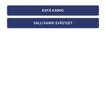
toimivuutta. Tapetit liiketiloihin
valitaan […]
ESTÄ KAIKKI
SALLI KAIKKI EVÄSTEET
Tilaa uutiskirje