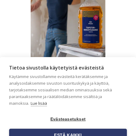
Tietoa sivustolla käytetyistä evästeistä
Seinän pohjatyöt ennen
Käytämme sivustollamme evästeitä kerätäksemme ja
tapetointia – Näin
analysoidaksemme sivuston suorituskykyä ja käyttöä,
onnistut tapetoinnissa
tarjotaksemme sosiaalisen median ominaisuuksia sekä
parantaaksemme ja räätälöidäksemme sisältöä ja
Seinän pohjatyöt ennen tapetointia
mainoksia.
Lue lisää
ovat yksi tärkeimmistä vaiheista
onnistuneessa tapetoinnissa.
Huolellisesti valmisteltu seinäpinta
Evästeasetukset
auttaa tapettia […]
ESTÄ KAIKKI