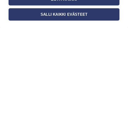
SALLI KAIKKI EVÄSTEET
Tilaa uutiskirje
Haluaisitko nähdä uusimmat tapettimallistot heti
ensimmäisenä? Naputtele tiedot alas niin
pidämme sinut ajantasalla.