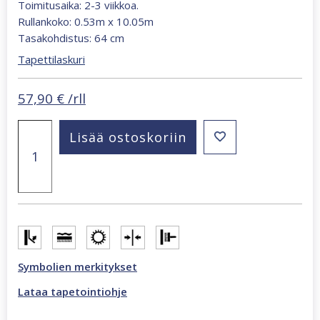
Toimitusaika: 2-3 viikkoa.
Rullankoko: 0.53m x 10.05m
Tasakohdistus: 64 cm
Tapettilaskuri
57,90
€
/rll
Whisper
Lisää ostoskoriin
oxide
flora
36496
tapetti
määrä
Symbolien merkitykset
Lataa tapetointiohje