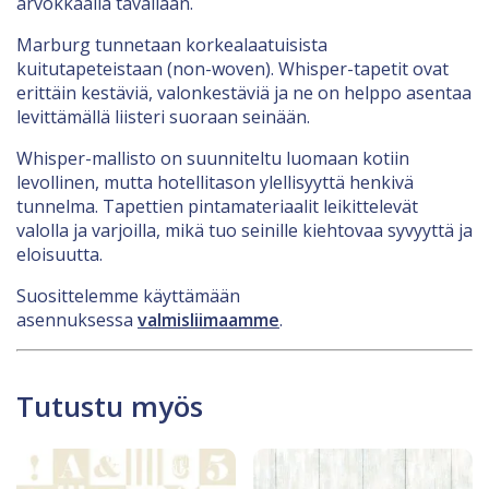
arvokkaalla tavallaan.
Marburg tunnetaan korkealaatuisista
kuitutapeteistaan (non-woven). Whisper-tapetit ovat
erittäin kestäviä, valonkestäviä ja ne on helppo asentaa
levittämällä liisteri suoraan seinään.
Whisper-mallisto on suunniteltu luomaan kotiin
levollinen, mutta hotellitason ylellisyyttä henkivä
tunnelma. Tapettien pintamateriaalit leikittelevät
valolla ja varjoilla, mikä tuo seinille kiehtovaa syvyyttä ja
eloisuutta.
Suosittelemme käyttämään
asennuksessa
valmisliimaamme
.
Tutustu myös