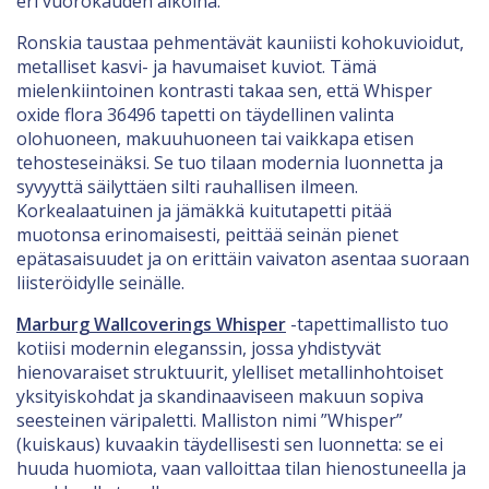
eri vuorokauden aikoina.
Ronskia taustaa pehmentävät kauniisti kohokuvioidut,
metalliset kasvi- ja havumaiset kuviot. Tämä
mielenkiintoinen kontrasti takaa sen, että Whisper
oxide flora 36496 tapetti on täydellinen valinta
olohuoneen, makuuhuoneen tai vaikkapa etisen
tehosteseinäksi. Se tuo tilaan modernia luonnetta ja
syvyyttä säilyttäen silti rauhallisen ilmeen.
Korkealaatuinen ja jämäkkä kuitutapetti pitää
muotonsa erinomaisesti, peittää seinän pienet
epätasaisuudet ja on erittäin vaivaton asentaa suoraan
liisteröidylle seinälle.
Marburg Wallcoverings Whisper
-tapettimallisto tuo
kotiisi modernin eleganssin, jossa yhdistyvät
hienovaraiset struktuurit, ylelliset metallinhohtoiset
yksityiskohdat ja skandinaaviseen makuun sopiva
seesteinen väripaletti. Malliston nimi ”Whisper”
(kuiskaus) kuvaakin täydellisesti sen luonnetta: se ei
huuda huomiota, vaan valloittaa tilan hienostuneella ja