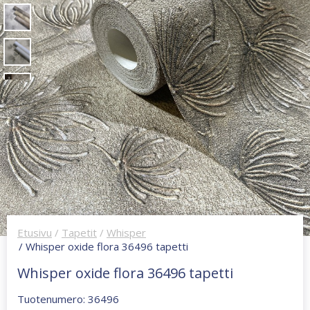
Etusivu
/
Tapetit
/
Whisper
/ Whisper oxide flora 36496 tapetti
Whisper oxide flora 36496 tapetti
Tuotenumero: 36496