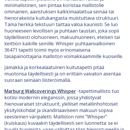
minimalistinen, sen pintaa koristaa mallistolle
ominainen, aavistuksen kalkkimaalattua seinää tai
hienorakeista kuitukangasta muistuttava struktuuri.
Tämä herkkä tekstuuri taittaa valoa kauniisti. Se luo
huoneeseen levollisen ja puhtaan taustan, joka sopii
täydellisesti olohuoneen, makuuhuoneen, eteisen tai
keittiön kaikille seinille. Whisper puhtaanvalkoinen
36471 tapetti toimii myös erinomaisena
tasapainottajana malliston voimakkaammille kuoseille.
Jämäkkä ja korkealaatuinen kuitutapetti pitää
muotonsa täydellisesti ja on erittäin vaivaton asentaa
suoraan seinään liisteröimällä.
Marburg Wallcoverings Whisper
-tapettimallisto tuo
kotiisi modernin eleganssin, jossa yhdistyvät
hienovaraiset struktuurit, ylelliset metallinhohtoiset
yksityiskohdat ja skandinaaviseen makuun sopiva
seesteinen väripaletti. Malliston nimi ”Whisper”
(kuiskaus) kuvaakin täydellisesti sen luonnetta: se ei
huuda huomiota, vaan valloittaa tilan hienostuneella ja