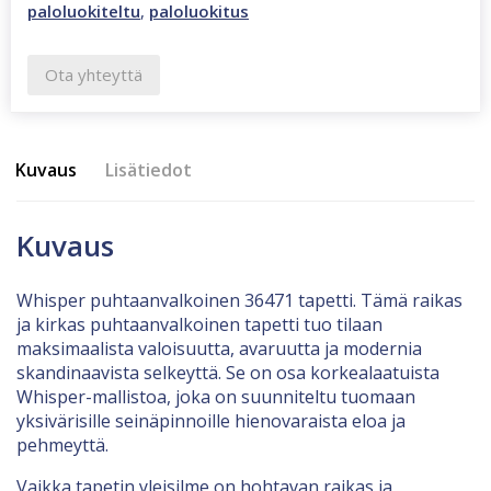
paloluokiteltu
,
paloluokitus
Ota yhteyttä
Kuvaus
Lisätiedot
Kuvaus
Whisper puhtaanvalkoinen 36471 tapetti. Tämä raikas
ja kirkas puhtaanvalkoinen tapetti tuo tilaan
maksimaalista valoisuutta, avaruutta ja modernia
skandinaavista selkeyttä. Se on osa korkealaatuista
Whisper-mallistoa, joka on suunniteltu tuomaan
yksivärisille seinäpinnoille hienovaraista eloa ja
pehmeyttä.
Vaikka tapetin yleisilme on hohtavan raikas ja