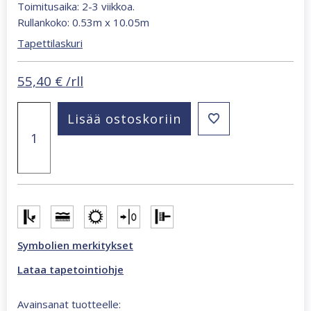
Toimitusaika: 2-3 viikkoa.
Rullankoko: 0.53m x 10.05m
Tapettilaskuri
55,40
€
/rll
Whisper
Lisää ostoskoriin
puhtaanvalkoinen
36471
tapetti
määrä
Symbolien merkitykset
Lataa tapetointiohje
Avainsanat tuotteelle: