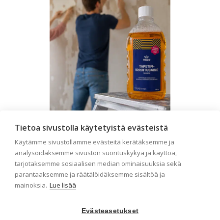
Tietoa sivustolla käytetyistä evästeistä
Seinän pohjatyöt ennen
Käytämme sivustollamme evästeitä kerätäksemme ja
tapetointia – Näin
analysoidaksemme sivuston suorituskykyä ja käyttöä,
onnistut tapetoinnissa
tarjotaksemme sosiaalisen median ominaisuuksia sekä
parantaaksemme ja räätälöidäksemme sisältöä ja
Seinän pohjatyöt ennen tapetointia
mainoksia.
Lue lisää
ovat yksi tärkeimmistä vaiheista
onnistuneessa tapetoinnissa.
Huolellisesti valmisteltu seinäpinta
Evästeasetukset
auttaa tapettia […]