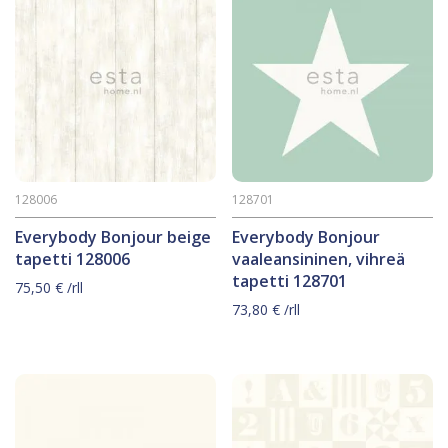
128006
128701
Everybody Bonjour beige
Everybody Bonjour
tapetti 128006
vaaleansininen, vihreä
tapetti 128701
75,50
€
/rll
73,80
€
/rll