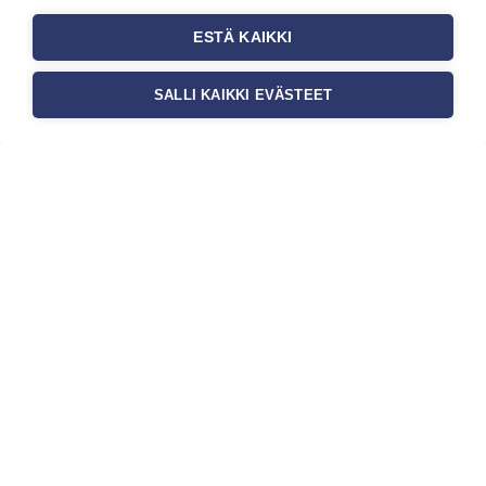
ESTÄ KAIKKI
SALLI KAIKKI EVÄSTEET
Tilaa uutiskirje
Haluaisitko nähdä uusimmat tapettimallistot heti