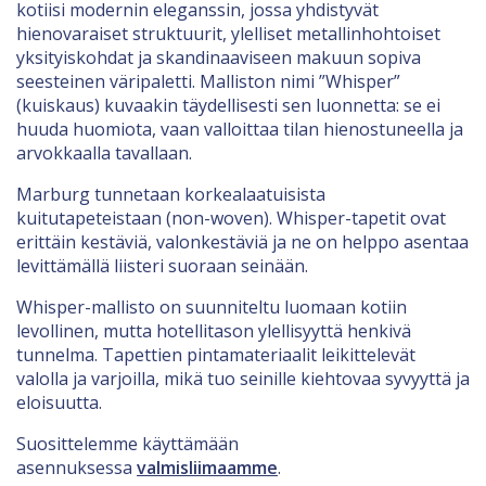
kotiisi modernin eleganssin, jossa yhdistyvät
hienovaraiset struktuurit, ylelliset metallinhohtoiset
yksityiskohdat ja skandinaaviseen makuun sopiva
seesteinen väripaletti. Malliston nimi ”Whisper”
(kuiskaus) kuvaakin täydellisesti sen luonnetta: se ei
huuda huomiota, vaan valloittaa tilan hienostuneella ja
arvokkaalla tavallaan.
Marburg tunnetaan korkealaatuisista
kuitutapeteistaan (non-woven). Whisper-tapetit ovat
erittäin kestäviä, valonkestäviä ja ne on helppo asentaa
levittämällä liisteri suoraan seinään.
Whisper-mallisto on suunniteltu luomaan kotiin
levollinen, mutta hotellitason ylellisyyttä henkivä
tunnelma. Tapettien pintamateriaalit leikittelevät
valolla ja varjoilla, mikä tuo seinille kiehtovaa syvyyttä ja
eloisuutta.
Suosittelemme käyttämään
asennuksessa
valmisliimaamme
.