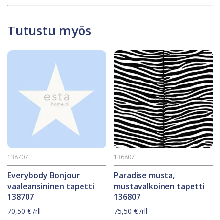
Tutustu myös
138707
136807
Everybody Bonjour
Paradise musta,
vaaleansininen tapetti
mustavalkoinen tapetti
138707
136807
70,50
€
/rll
75,50
€
/rll