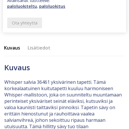
Avainsanat tuotteelle:
paloluokiteltu
,
paloluokitus
Ota yhteyttä
Kuvaus
Lisätiedot
Kuvaus
Whisper salvia 36461 yksivärinen tapetti. Tämä
korkealaatuinen kuitutapetti kuuluu harmoniseen
Whisper-mallistoon, joka on suunniteltu muuntamaan
perinteiset yksiväriset seinät eläviksi, kutsuviksi ja
valoa kauniisti taittaviksi pinnoiksi. Tapetin sävy on
erittäin hienostunut ja rauhoittava vaalea
salvianvihreä, johon sekoittuu ripaus harmaan
utuisuutta. Tämä hillitty sävy tuo tilaan