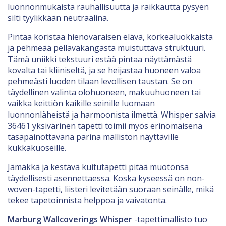
luonnonmukaista rauhallisuutta ja raikkautta pysyen
silti tyylikkään neutraalina.
Pintaa koristaa hienovaraisen elävä, korkealuokkaista
ja pehmeää pellavakangasta muistuttava struktuuri.
Tämä uniikki tekstuuri estää pintaa näyttämästä
kovalta tai kliiniseltä, ja se heijastaa huoneen valoa
pehmeästi luoden tilaan levollisen taustan. Se on
täydellinen valinta olohuoneen, makuuhuoneen tai
vaikka keittiön kaikille seinille luomaan
luonnonläheistä ja harmoonista ilmettä. Whisper salvia
36461 yksivärinen tapetti toimii myös erinomaisena
tasapainottavana parina malliston näyttäville
kukkakuoseille.
Jämäkkä ja kestävä kuitutapetti pitää muotonsa
täydellisesti asennettaessa. Koska kyseessä on non-
woven-tapetti, liisteri levitetään suoraan seinälle, mikä
tekee tapetoinnista helppoa ja vaivatonta.
Marburg Wallcoverings Whisper
-tapettimallisto tuo