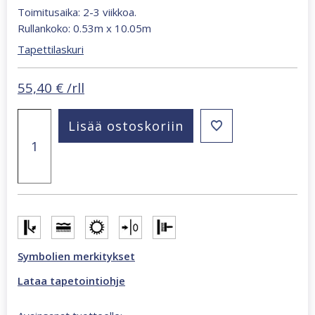
Toimitusaika: 2-3 viikkoa.
Rullankoko: 0.53m x 10.05m
Tapettilaskuri
55,40
€
/rll
Whisper
Lisää ostoskoriin
salvia
36461
yksivärinen
tapetti
määrä
Symbolien merkitykset
Lataa tapetointiohje