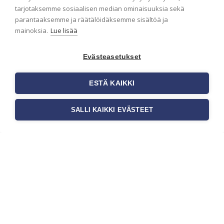
Seinän pohjatyöt ennen
tarjotaksemme sosiaalisen median ominaisuuksia sekä
tapetointia – Näin
parantaaksemme ja räätälöidäksemme sisältöä ja
onnistut tapetoinnissa
mainoksia.
Lue lisää
Seinän pohjatyöt ennen tapetointia
ovat yksi tärkeimmistä vaiheista
Evästeasetukset
onnistuneessa tapetoinnissa.
Huolellisesti valmisteltu seinäpinta
ESTÄ KAIKKI
auttaa tapettia […]
SALLI KAIKKI EVÄSTEET