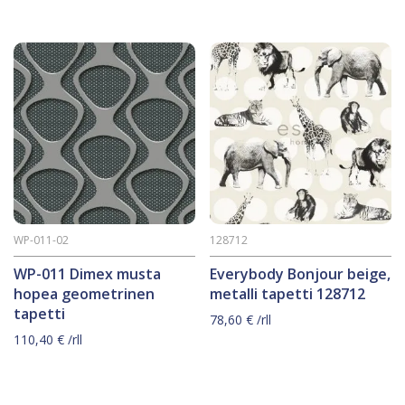
WP-011-02
128712
WP-011 Dimex musta
Everybody Bonjour beige,
hopea geometrinen
metalli tapetti 128712
tapetti
78,60
€
/rll
110,40
€
/rll