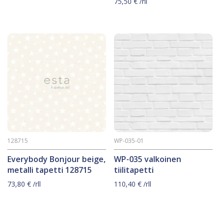
75,50
€
/rll
128715
WP-035-01
Everybody Bonjour beige,
WP-035 valkoinen
metalli tapetti 128715
tiilitapetti
73,80
€
/rll
110,40
€
/rll