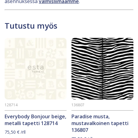
asennuksessa
valmisliimaamme
.
Tutustu myös
128714
136807
Everybody Bonjour beige,
Paradise musta,
metalli tapetti 128714
mustavalkoinen tapetti
136807
75,50
€
/rll