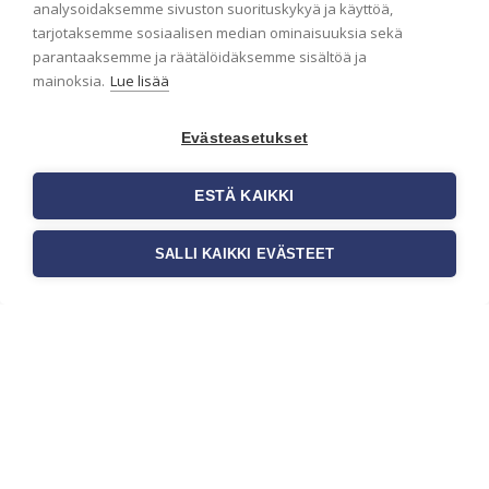
Näin valitset oikeat
analysoidaksemme sivuston suorituskykyä ja käyttöä,
tarjotaksemme sosiaalisen median ominaisuuksia sekä
tapetit liiketiloihin ja
parantaaksemme ja räätälöidäksemme sisältöä ja
julkisiin kohteisiin
mainoksia.
Lue lisää
Liiketilan tapetointi on tärkeä osa
yrityksen visuaalista ilmettä,
Evästeasetukset
asiakaskokemusta sekä tilan
toimivuutta. Tapetit liiketiloihin
valitaan […]
ESTÄ KAIKKI
SALLI KAIKKI EVÄSTEET