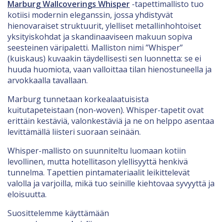
Marburg Wallcoverings Whisper
-tapettimallisto tuo
kotiisi modernin eleganssin, jossa yhdistyvät
hienovaraiset struktuurit, ylelliset metallinhohtoiset
yksityiskohdat ja skandinaaviseen makuun sopiva
seesteinen väripaletti. Malliston nimi ”Whisper”
(kuiskaus) kuvaakin täydellisesti sen luonnetta: se ei
huuda huomiota, vaan valloittaa tilan hienostuneella ja
arvokkaalla tavallaan.
Marburg tunnetaan korkealaatuisista
kuitutapeteistaan (non-woven). Whisper-tapetit ovat
erittäin kestäviä, valonkestäviä ja ne on helppo asentaa
levittämällä liisteri suoraan seinään.
Whisper-mallisto on suunniteltu luomaan kotiin
levollinen, mutta hotellitason ylellisyyttä henkivä
tunnelma. Tapettien pintamateriaalit leikittelevät
valolla ja varjoilla, mikä tuo seinille kiehtovaa syvyyttä ja
eloisuutta.
Suosittelemme käyttämään