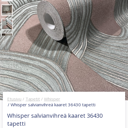
Etusivu
/
Tapetit
/
Whisper
/ Whisper salvianvihreä kaaret 36430 tapetti
Whisper salvianvihreä kaaret 36430
tapetti