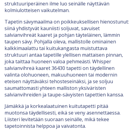
struktuuriperäinen ilme luo seinälle näyttävän
kolmiulotteisen vaikutelman.
Tapetin sävymaailma on poikkeuksellisen hienostunut:
siinä yhdistyvät kauniisti soljuvat, savuiset
salvianvihreät kaaret ja pohjan täyteläinen, lämmin
taupen sävy. Pohjalla oleva, mallistolle ominainen
kalkkimaalattu tai kuitukangasta muistuttava
struktuuri antaa tapetille ylellisen mattaisen pinnan,
joka taittaa huoneen valoa pehmeästi. Whisper
salvianvihreä kaaret 36430 tapetti on täydellinen
valinta olohuoneen, makuuhuoneen tai modernin
eteisen näyttäväksi tehosteseinäksi, ja se soljuu
saumattomasti yhteen malliston yksiväristen
salvianvihreiden ja taupe-sävyisten tapettien kanssa.
Jämäkkä ja korkealaatuinen kuitutapetti pitää
muotonsa täydellisesti, eikä se veny asennettaessa.
Liisteri levitetään suoraan seinälle, mikä tekee
tapetoinnista helppoa ja vaivatonta.