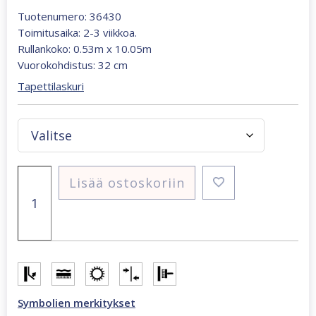
Tuotenumero: 36430
Toimitusaika: 2-3 viikkoa.
Rullankoko: 0.53m x 10.05m
Vuorokohdistus: 32 cm
Tapettilaskuri
Whisper
Lisää ostoskoriin
salvianvihreä
kaaret
36430
tapetti
määrä
Symbolien merkitykset