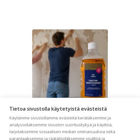
Tietoa sivustolla käytetyistä evästeistä
Käytämme sivustollamme evästeitä kerätäksemme ja
Seinän pohjatyöt ennen
analysoidaksemme sivuston suorituskykyä ja käyttöä,
tarjotaksemme sosiaalisen median ominaisuuksia sekä
tapetointia – Näin
parantaaksemme ja räätälöidäksemme sisältöä ja