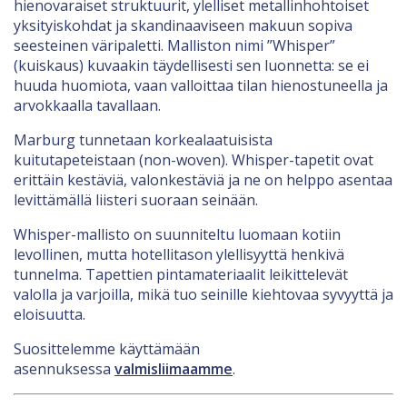
hienovaraiset struktuurit, ylelliset metallinhohtoiset
yksityiskohdat ja skandinaaviseen makuun sopiva
seesteinen väripaletti. Malliston nimi ”Whisper”
(kuiskaus) kuvaakin täydellisesti sen luonnetta: se ei
huuda huomiota, vaan valloittaa tilan hienostuneella ja
arvokkaalla tavallaan.
Marburg tunnetaan korkealaatuisista
kuitutapeteistaan (non-woven). Whisper-tapetit ovat
erittäin kestäviä, valonkestäviä ja ne on helppo asentaa
levittämällä liisteri suoraan seinään.
Whisper-mallisto on suunniteltu luomaan kotiin
levollinen, mutta hotellitason ylellisyyttä henkivä
tunnelma. Tapettien pintamateriaalit leikittelevät
valolla ja varjoilla, mikä tuo seinille kiehtovaa syvyyttä ja
eloisuutta.
Suosittelemme käyttämään
asennuksessa
valmisliimaamme
.