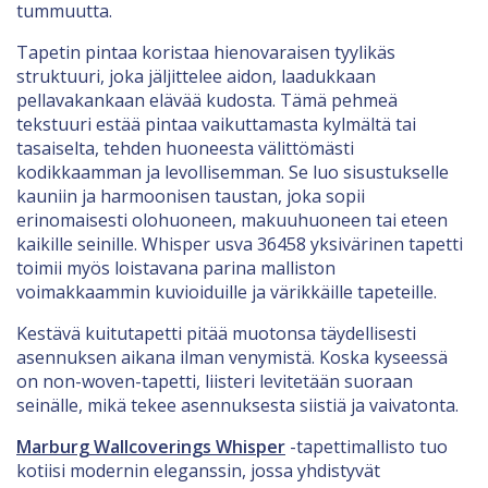
tummuutta.
Tapetin pintaa koristaa hienovaraisen tyylikäs
struktuuri, joka jäljittelee aidon, laadukkaan
pellavakankaan elävää kudosta. Tämä pehmeä
tekstuuri estää pintaa vaikuttamasta kylmältä tai
tasaiselta, tehden huoneesta välittömästi
kodikkaamman ja levollisemman. Se luo sisustukselle
kauniin ja harmoonisen taustan, joka sopii
erinomaisesti olohuoneen, makuuhuoneen tai eteen
kaikille seinille. Whisper usva 36458 yksivärinen tapetti
toimii myös loistavana parina malliston
voimakkaammin kuvioiduille ja värikkäille tapeteille.
Kestävä kuitutapetti pitää muotonsa täydellisesti
asennuksen aikana ilman venymistä. Koska kyseessä
on non-woven-tapetti, liisteri levitetään suoraan
seinälle, mikä tekee asennuksesta siistiä ja vaivatonta.
Marburg Wallcoverings Whisper
-tapettimallisto tuo
kotiisi modernin eleganssin, jossa yhdistyvät