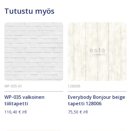
Tutustu myös
WP-035-01
128006
WP-035 valkoinen
Everybody Bonjour beige
tiilitapetti
tapetti 128006
110,40
€
/rll
75,50
€
/rll