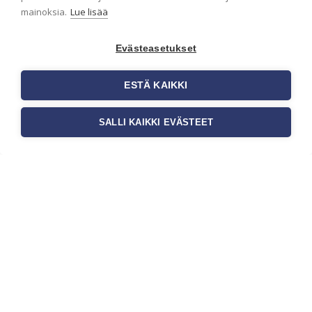
onnistut tapetoinnissa
mainoksia.
Lue lisää
Seinän pohjatyöt ennen tapetointia
ovat yksi tärkeimmistä vaiheista
Evästeasetukset
onnistuneessa tapetoinnissa.
Huolellisesti valmisteltu seinäpinta
auttaa tapettia […]
ESTÄ KAIKKI
SALLI KAIKKI EVÄSTEET