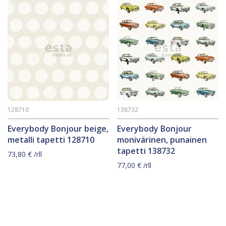
128710
138732
Everybody Bonjour beige,
Everybody Bonjour
metalli tapetti 128710
monivärinen, punainen
tapetti 138732
73,80
€
/rll
77,00
€
/rll