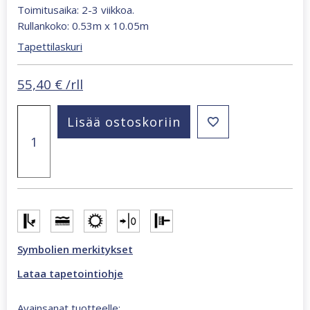
Toimitusaika: 2-3 viikkoa.
Rullankoko: 0.53m x 10.05m
Tapettilaskuri
55,40
€
/rll
Whisper
Lisää ostoskoriin
usva
36458
yksivärinen
tapetti
määrä
Symbolien merkitykset
Lataa tapetointiohje
Avainsanat tuotteelle: