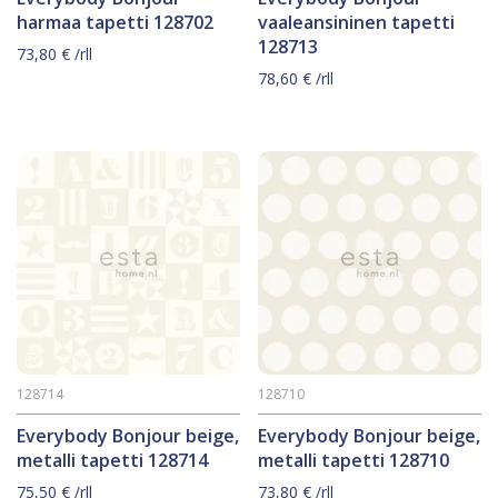
harmaa tapetti 128702
vaaleansininen tapetti
128713
73,80
€
/rll
78,60
€
/rll
128714
128710
Everybody Bonjour beige,
Everybody Bonjour beige,
metalli tapetti 128714
metalli tapetti 128710
75,50
€
/rll
73,80
€
/rll