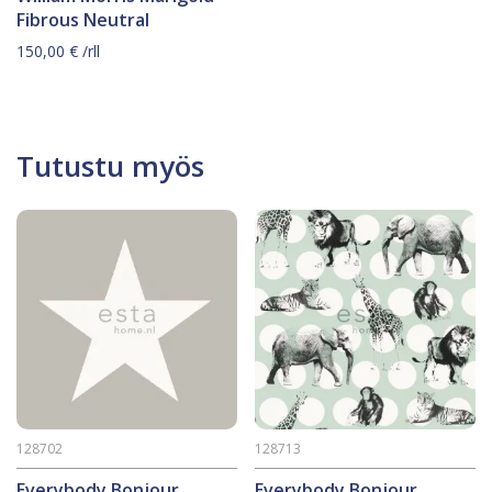
Fibrous Neutral
150,00
€
/rll
Tutustu myös
128702
128713
Everybody Bonjour
Everybody Bonjour