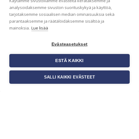
Käytämme sivustollamme evästeitä kerätäksemme ja
analysoidaksemme sivuston suorituskykyä ja käyttöä,
tarjotaksemme sosiaalisen median ominaisuuksia sekä
parantaaksemme ja räätälöidäksemme sisältöä ja
mainoksia.
Lue lisää
Liiketilan tapetointi –
Evästeasetukset
Näin valitset oikeat
tapetit liiketiloihin ja
ESTÄ KAIKKI
julkisiin kohteisiin
SALLI KAIKKI EVÄSTEET
Liiketilan tapetointi on tärkeä osa
yrityksen visuaalista ilmettä,
asiakaskokemusta sekä tilan
toimivuutta. Tapetit liiketiloihin
valitaan […]