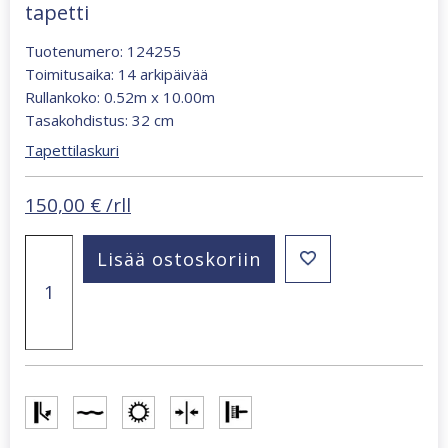
tapetti
Tuotenumero: 124255
Toimitusaika: 14 arkipäivää
Rullankoko: 0.52m x 10.00m
Tasakohdistus: 32 cm
Tapettilaskuri
150,00
€
/rll
William
Lisää ostoskoriin
Morris
Marigold
Fibrous
Green
tapetti
määrä