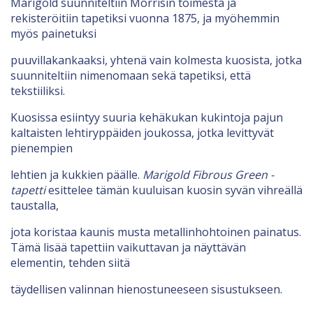
Marigold suunniteltiin Morrisin toimesta ja
rekisteröitiin tapetiksi vuonna 1875, ja myöhemmin
myös painetuksi
puuvillakankaaksi, yhtenä vain kolmesta kuosista, jotka
suunniteltiin nimenomaan sekä tapetiksi, että
tekstiiliksi.
Kuosissa esiintyy suuria kehäkukan kukintoja pajun
kaltaisten lehtiryppäiden joukossa, jotka levittyvät
pienempien
lehtien ja kukkien päälle.
Marigold Fibrous Green -
tapetti
esittelee tämän kuuluisan kuosin syvän vihreällä
taustalla,
jota koristaa kaunis musta metallinhohtoinen painatus.
Tämä lisää tapettiin vaikuttavan ja näyttävän
elementin, tehden siitä
täydellisen valinnan hienostuneeseen sisustukseen.