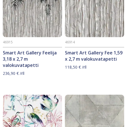
46915
46914
Smart Art Gallery Feelija
Smart Art Gallery Fee 1,59
3,18 x 2,7 m
x 2,7 m valokuvatapetti
valokuvatapetti
118,50
€
/rll
236,90
€
/rll