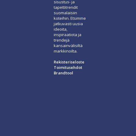
sisustus- ja
tapettitrendit
suomalaisiin
koteihin. Etsimme
jatkuvasti uusia
ideoita,
inspiraatiota ja
trendejä
kansainvälisiltä
markkinoilta.
Rekisteriseloste
Toimitusehdot
Brandtool