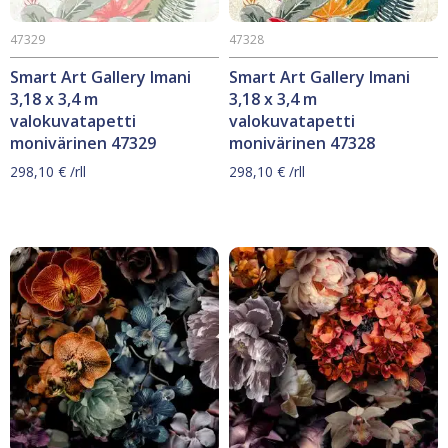
47329
47328
Smart Art Gallery Imani
Smart Art Gallery Imani
3,18 x 3,4 m
3,18 x 3,4 m
valokuvatapetti
valokuvatapetti
monivärinen 47329
monivärinen 47328
298,10
€
/rll
298,10
€
/rll