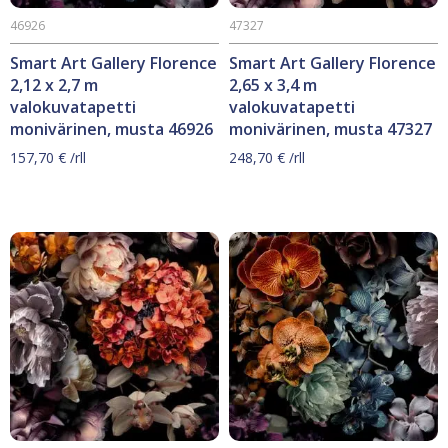
46926
47327
Smart Art Gallery Florence
Smart Art Gallery Florence
2,12 x 2,7 m
2,65 x 3,4 m
valokuvatapetti
valokuvatapetti
monivärinen, musta 46926
monivärinen, musta 47327
157,70
€
/rll
248,70
€
/rll