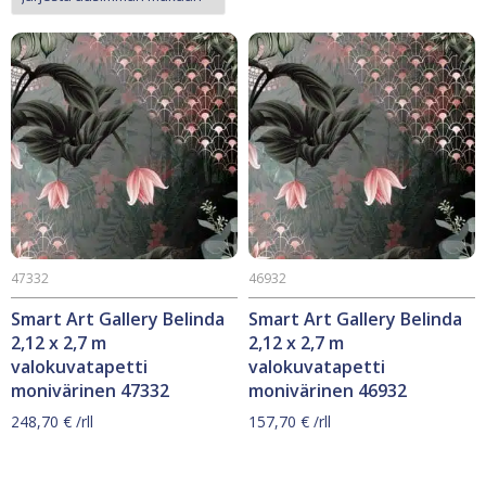
47332
46932
Smart Art Gallery Belinda
Smart Art Gallery Belinda
2,12 x 2,7 m
2,12 x 2,7 m
valokuvatapetti
valokuvatapetti
monivärinen 47332
monivärinen 46932
248,70
€
/rll
157,70
€
/rll