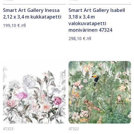
Smart Art Gallery Inessa
Smart Art Gallery Isabell
2,12 x 3,4 m kukkatapetti
3,18 x 3,4 m
valokuvatapetti
199,10
€
/rll
monivärinen 47324
298,10
€
/rll
47323
47322