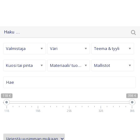
Valmistaja
Väri
Teema & tyyli
Kuosi tai pinta
Materiaali/ tuotetyyppi
Mallistot
118 €
398 €
118
188
258
328
398