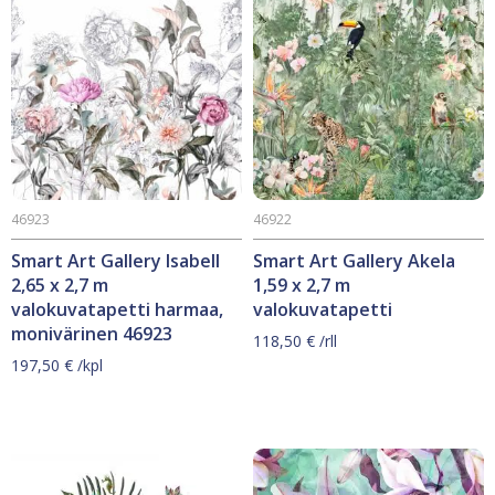
46923
46922
Smart Art Gallery Isabell
Smart Art Gallery Akela
2,65 x 2,7 m
1,59 x 2,7 m
valokuvatapetti harmaa,
valokuvatapetti
monivärinen 46923
118,50
€
/rll
197,50
€
/kpl