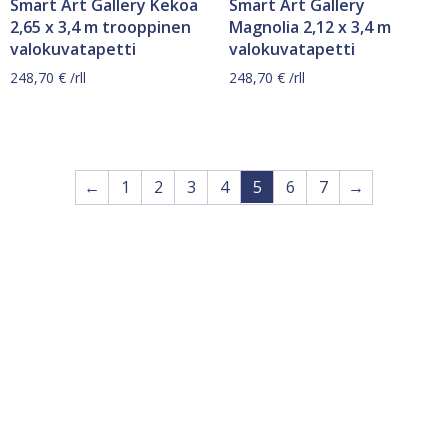
Smart Art Gallery Kekoa
Smart Art Gallery
2,65 x 3,4 m trooppinen
Magnolia 2,12 x 3,4 m
valokuvatapetti
valokuvatapetti
248,70
€
/rll
248,70
€
/rll
←
1
2
3
4
5
6
7
→