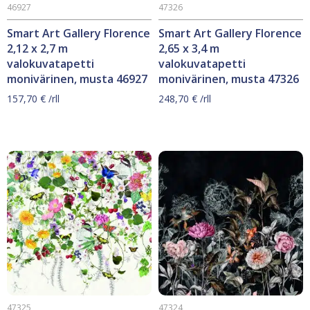
46927
47326
Smart Art Gallery Florence
Smart Art Gallery Florence
2,12 x 2,7 m
2,65 x 3,4 m
valokuvatapetti
valokuvatapetti
monivärinen, musta 46927
monivärinen, musta 47326
157,70
€
/rll
248,70
€
/rll
47325
47324