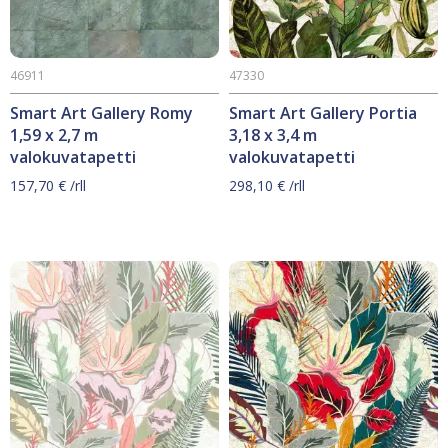
46911
47330
Smart Art Gallery Romy
Smart Art Gallery Portia
1,59 x 2,7 m
3,18 x 3,4 m
valokuvatapetti
valokuvatapetti
157,70
€
/rll
298,10
€
/rll