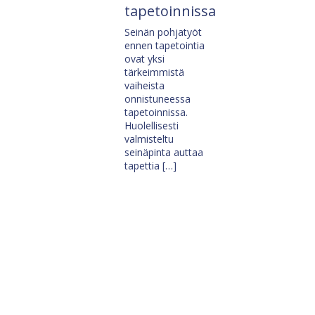
tapetoinnissa
Seinän pohjatyöt
ennen tapetointia
ovat yksi
tärkeimmistä
vaiheista
onnistuneessa
tapetoinnissa.
Huolellisesti
valmisteltu
seinäpinta auttaa
tapettia […]