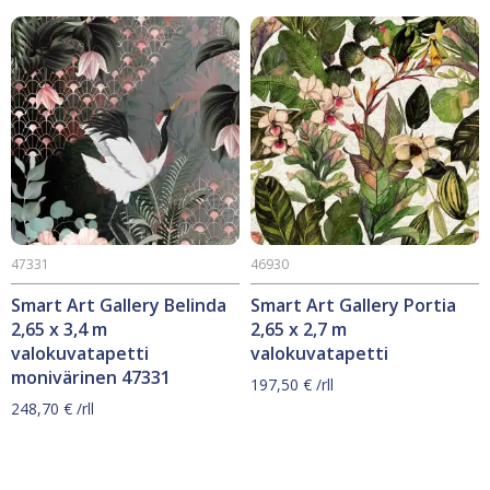
47331
46930
Smart Art Gallery Belinda
Smart Art Gallery Portia
2,65 x 3,4 m
2,65 x 2,7 m
valokuvatapetti
valokuvatapetti
monivärinen 47331
197,50
€
/rll
248,70
€
/rll