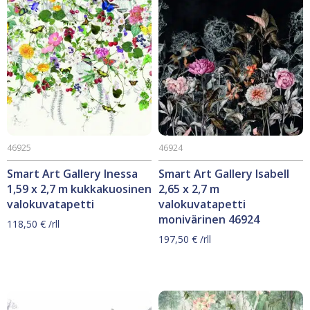
46925
46924
Smart Art Gallery Inessa
Smart Art Gallery Isabell
1,59 x 2,7 m kukkakuosinen
2,65 x 2,7 m
valokuvatapetti
valokuvatapetti
monivärinen 46924
118,50
€
/rll
197,50
€
/rll