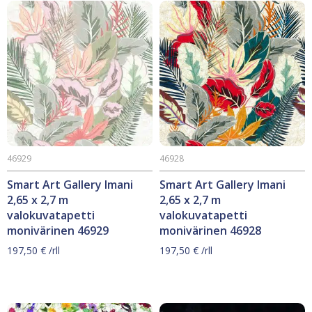
46929
46928
Smart Art Gallery Imani
Smart Art Gallery Imani
2,65 x 2,7 m
2,65 x 2,7 m
valokuvatapetti
valokuvatapetti
monivärinen 46929
monivärinen 46928
197,50
€
/rll
197,50
€
/rll