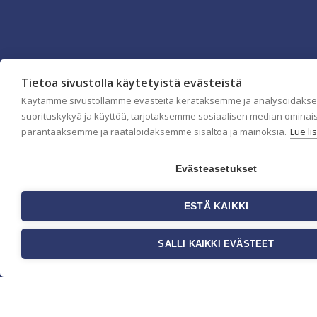
Tietoa sivustolla käytetyistä evästeistä
Käytämme sivustollamme evästeitä kerätäksemme ja analysoidaks
Yritys
suorituskykyä ja käyttöä, tarjotaksemme sosiaalisen median ominai
parantaaksemme ja räätälöidäksemme sisältöä ja mainoksia.
Lue li
Meistä
Ota yhteyttä
Jälleenmyyjät
Evästeasetukset
Ohjeet
FAQ
ESTÄ KAIKKI
Kauppa
Tapetit
SALLI KAIKKI EVÄSTEET
Valokuvatapetit
Muut tuotteet
Ideat & Vinkit
Myynti ja