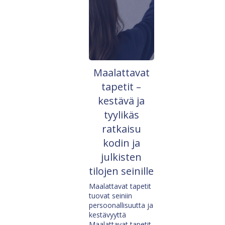
Maalattavat
tapetit –
kestävä ja
tyylikäs
ratkaisu
kodin ja
julkisten
tilojen seinille
Maalattavat tapetit
tuovat seiniin
persoonallisuutta ja
kestävyyttä
Maalattavat tapetit