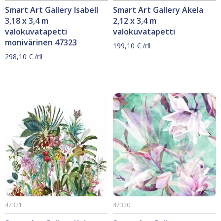
Smart Art Gallery Isabell
Smart Art Gallery Akela
3,18 x 3,4 m
2,12 x 3,4 m
valokuvatapetti
valokuvatapetti
monivärinen 47323
199,10
€
/rll
298,10
€
/rll
47321
47320