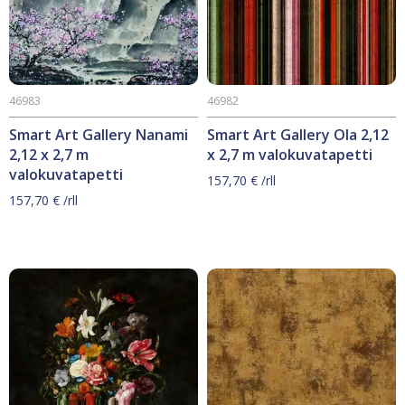
46983
46982
Smart Art Gallery Nanami
Smart Art Gallery Ola 2,12
2,12 x 2,7 m
x 2,7 m valokuvatapetti
valokuvatapetti
157,70
€
/rll
157,70
€
/rll