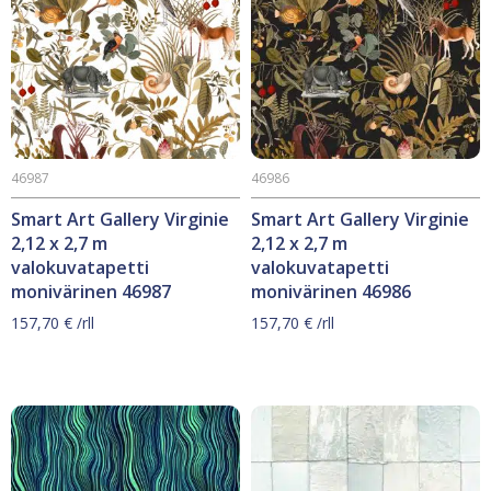
46987
46986
Smart Art Gallery Virginie
Smart Art Gallery Virginie
2,12 x 2,7 m
2,12 x 2,7 m
valokuvatapetti
valokuvatapetti
monivärinen 46987
monivärinen 46986
157,70
€
/rll
157,70
€
/rll