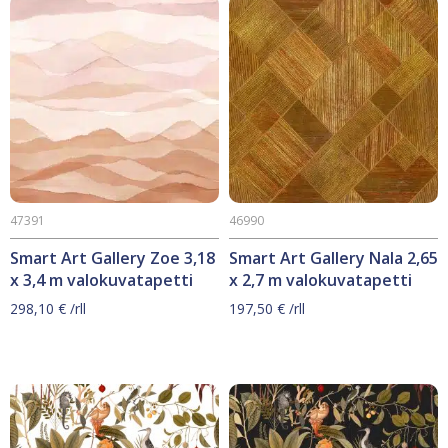
47391
46990
Smart Art Gallery Zoe 3,18
Smart Art Gallery Nala 2,65
x 3,4 m valokuvatapetti
x 2,7 m valokuvatapetti
298,10
€
/rll
197,50
€
/rll