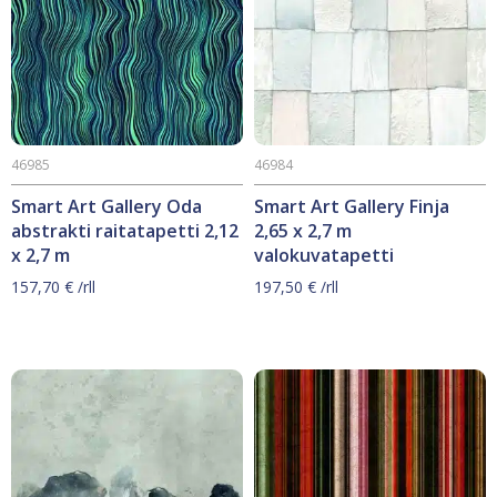
46985
46984
Smart Art Gallery Oda
Smart Art Gallery Finja
abstrakti raitatapetti 2,12
2,65 x 2,7 m
x 2,7 m
valokuvatapetti
157,70
€
/rll
197,50
€
/rll