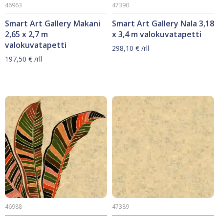
46963
47390
Smart Art Gallery Makani
Smart Art Gallery Nala 3,18
2,65 x 2,7 m
x 3,4 m valokuvatapetti
valokuvatapetti
298,10
€
/rll
197,50
€
/rll
46988
47389