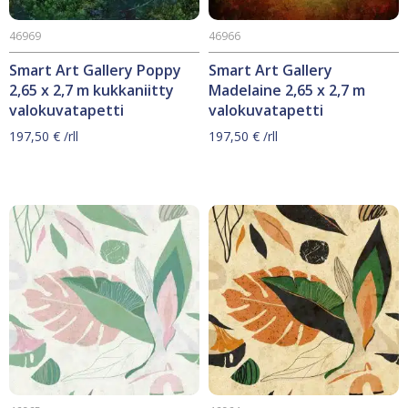
46969
46966
Smart Art Gallery Poppy
Smart Art Gallery
2,65 x 2,7 m kukkaniitty
Madelaine 2,65 x 2,7 m
valokuvatapetti
valokuvatapetti
197,50
€
/rll
197,50
€
/rll