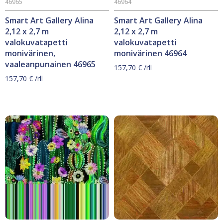
46965
46964
Smart Art Gallery Alina
Smart Art Gallery Alina
2,12 x 2,7 m
2,12 x 2,7 m
valokuvatapetti
valokuvatapetti
monivärinen,
monivärinen 46964
vaaleanpunainen 46965
157,70
€
/rll
157,70
€
/rll