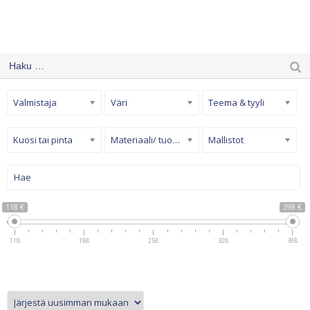
Valmistaja
Väri
Teema & tyyli
Kuosi tai pinta
Materiaali/ tuotetyyppi
Mallistot
118 €
398 €
118
188
258
328
398