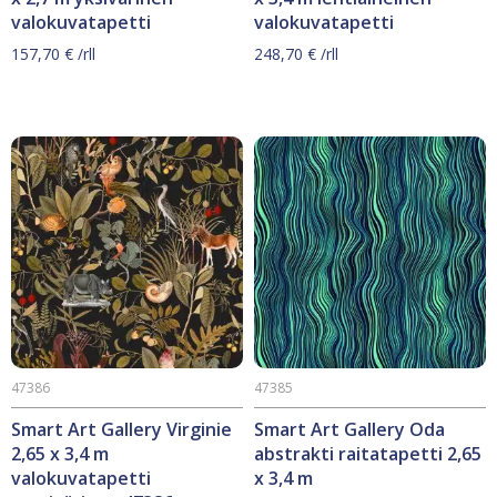
valokuvatapetti
valokuvatapetti
157,70
€
/rll
248,70
€
/rll
47386
47385
Smart Art Gallery Virginie
Smart Art Gallery Oda
2,65 x 3,4 m
abstrakti raitatapetti 2,65
valokuvatapetti
x 3,4 m