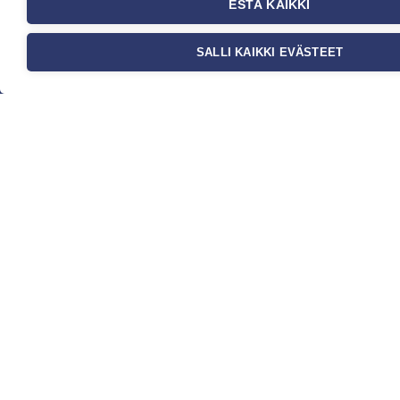
ESTÄ KAIKKI
Yritys
Meistä
SALLI KAIKKI EVÄSTEET
Ota yhteyttä
Jälleenmyyjät
Ohjeet
FAQ
Kauppa
Tapetit
Valokuvatapetit
Muut tuotteet
Ideat & Vinkit
Myynti ja
asiakaspalvelu
Eteläväylä 11, 28610 Pori,
FINLAND
+358 2 837 69 480
[email protected]
Katso sijainti kartalta