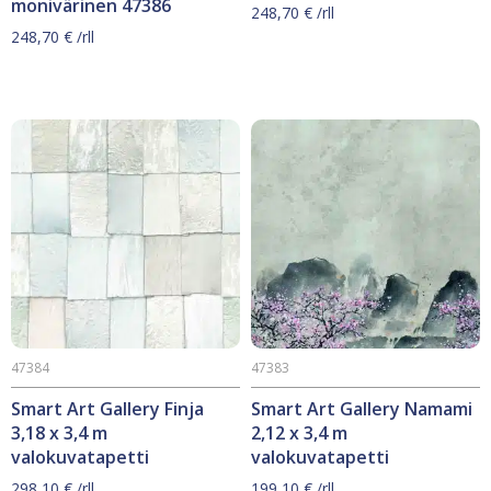
monivärinen 47386
248,70
€
/rll
248,70
€
/rll
47384
47383
Smart Art Gallery Finja
Smart Art Gallery Namami
3,18 x 3,4 m
2,12 x 3,4 m
valokuvatapetti
valokuvatapetti
298,10
€
/rll
199,10
€
/rll