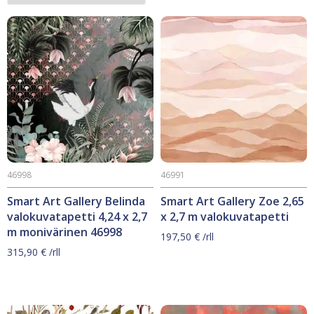
46998
46991
Smart Art Gallery Belinda
Smart Art Gallery Zoe 2,65
valokuvatapetti 4,24 x 2,7
x 2,7 m valokuvatapetti
m monivärinen 46998
197,50
€
/rll
315,90
€
/rll