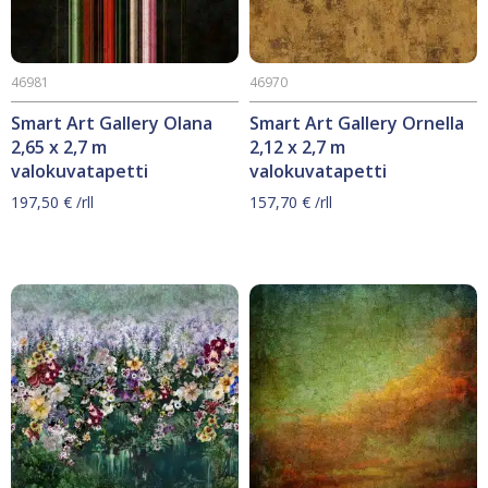
46981
46970
Smart Art Gallery Olana
Smart Art Gallery Ornella
2,65 x 2,7 m
2,12 x 2,7 m
valokuvatapetti
valokuvatapetti
197,50
€
/rll
157,70
€
/rll