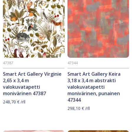
47387
47344
Smart Art Gallery Virginie
Smart Art Gallery Keira
2,65 x 3,4 m
3,18 x 3,4 m abstrakti
valokuvatapetti
valokuvatapetti
monivärinen 47387
monivärinen, punainen
47344
248,70
€
/rll
298,10
€
/rll