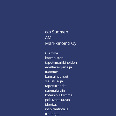
c/o Suomen
AM-
Markkinointi Oy
Olemme
kotimaisten
tapettimarkkinoiden
edelläkävijänä ja
tuomme
kansainväliset
sisustus- ja
tapettitrendit
suomalaisiin
koteihin. Etsimme
jatkuvasti uusia
ideoita,
inspiraatiota ja
trendejä