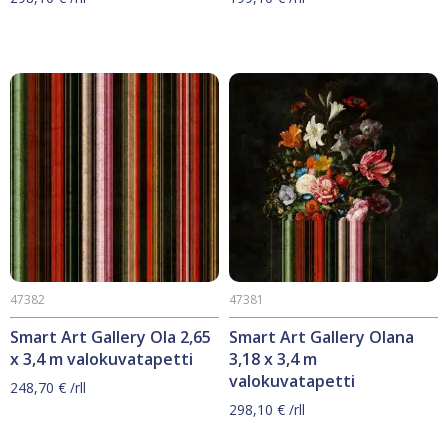
47382
47381
Smart Art Gallery Ola 2,65
Smart Art Gallery Olana
x 3,4 m valokuvatapetti
3,18 x 3,4 m
valokuvatapetti
248,70
€
/rll
298,10
€
/rll