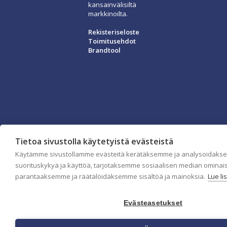
kansainvälisiltä
markkinoilta.
Rekisteriseloste
Toimitusehdot
Brandtool
Tietoa sivustolla käytetyistä evästeistä
Käytämme sivustollamme evästeitä kerätäksemme ja analysoidaks
suorituskykyä ja käyttöä, tarjotaksemme sosiaalisen median ominai
parantaaksemme ja räätälöidäksemme sisältöä ja mainoksia.
Lue li
Evästeasetukset