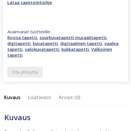
Lataa tapetointiohje
Avainsanat tuotteelle:
Roosa tapetti
,
suurkuvatapetti muraalitapetti
,
digitapetti
,
kuvatapetti
,
digitaalinen tapetti
,
vaalea
tapetti
,
valokuvatapetti
,
kukkatapetti
,
Valkoinen
tapetti
Ota yhteyttä
Kuvaus
Lisätiedot
Arviot (0)
Kuvaus