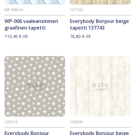
WP-006-04
137743
WP-006 vaaleansininen
Everybody Bonjour beige
graafinen tapetti
tapetti 137743
110,40
€
/rll
76,80
€
/rll
128716
128006
Everybody Bonjour
Everybody Bonjour beige