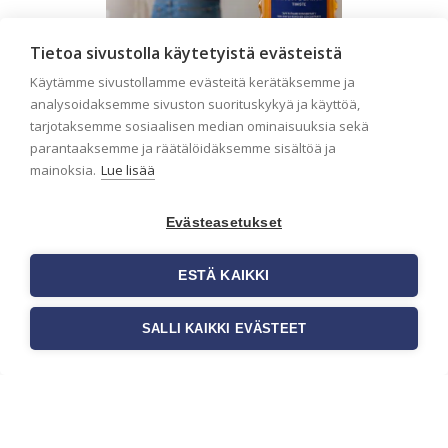
Tietoa sivustolla käytetyistä evästeistä
Käytämme sivustollamme evästeitä kerätäksemme ja
analysoidaksemme sivuston suorituskykyä ja käyttöä,
tarjotaksemme sosiaalisen median ominaisuuksia sekä
Seinän pohjatyöt ennen
parantaaksemme ja räätälöidäksemme sisältöä ja
tapetointia – Näin
mainoksia.
Lue lisää
onnistut tapetoinnissa
Seinän pohjatyöt ennen tapetointia
Evästeasetukset
ovat yksi tärkeimmistä vaiheista
onnistuneessa tapetoinnissa.
ESTÄ KAIKKI
Huolellisesti valmisteltu seinäpinta
auttaa tapettia […]
SALLI KAIKKI EVÄSTEET