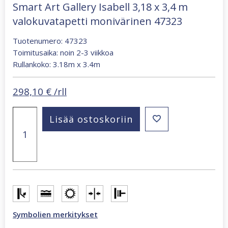
Smart Art Gallery Isabell 3,18 x 3,4 m
valokuvatapetti monivärinen 47323
Tuotenumero: 47323
Toimitusaika: noin 2-3 viikkoa
Rullankoko: 3.18m x 3.4m
298,10
€
/rll
Smart
Lisää ostoskoriin
Art
Gallery
Isabell
3,18
x
3,4
m
valokuvatapetti
monivärinen
47323
Symbolien merkitykset
määrä