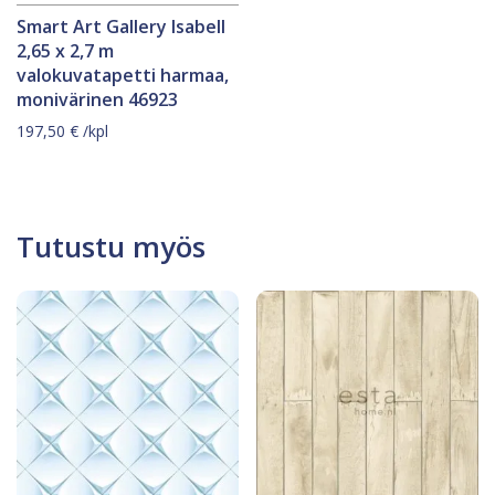
Smart Art Gallery Isabell
2,65 x 2,7 m
valokuvatapetti harmaa,
monivärinen 46923
197,50
€
/kpl
Tutustu myös