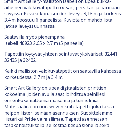
Smart Art Gallery-malliston Isabell on upea kukka-
aiheinen valokuvatapetti roosan, persikan ja harmaan
sävyissä. Kuvakokonaisuuden leveys: 3,18 m ja korkeus:
3,4 m koostuu 6 paneelista. Kuviota on mahdollista
jatkaa leveyssuunnassa.
Saatavilla myös pienempänä:
Isabell 46923
2,65 x 2,7 m (5 paneelia)
Tapettiin löytyvät yhteen sointuvat yksiväriset:
32441
,
32435
ja
32402
.
Kaikki malliston valokuvatapetit on saatavilla kahdessa
korkeudessa: 2,7 m ja 3,4 m.
Smart Art Gallery on upea digitaalisten printtien
kokoelma, joiden avulla saat loihdittua seinillesi
ennenkokemattomia maisemia ja tunnelmia!
Materiaalina on non-woven kuitutapetti, joka takaa
helpon liisteri seinään asennuksen. Suosittelemme
liisteriksi
Pride valmisliimaa
. Tapetti asennetaan
tasakohdistuksella, se kestää pesua sienellä sekä