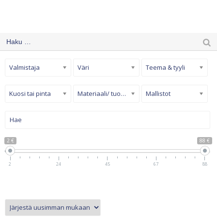
Valmistaja
Väri
Teema & tyyli
Kuosi tai pinta
Materiaali/ tuotetyyppi
Mallistot
2 €
88 €
2
24
45
67
88