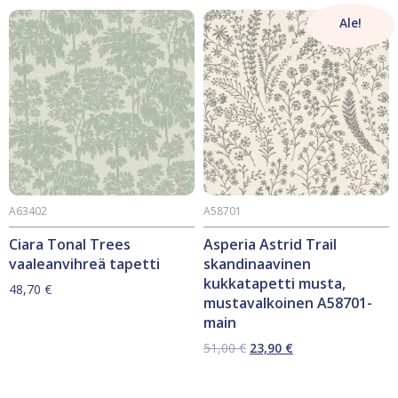
Ale!
A63402
A58701
Ciara Tonal Trees
Asperia Astrid Trail
vaaleanvihreä tapetti
skandinaavinen
kukkatapetti musta,
48,70
€
mustavalkoinen A58701-
main
Alkuperäinen
Nykyinen
51,00
€
23,90
€
hinta
hinta
oli:
on:
51,00 €.
23,90 €.