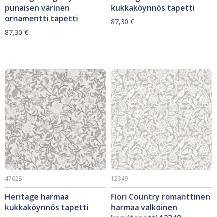
punaisen värinen
kukkaköynnös tapetti
ornamentti tapetti
87,30
€
87,30
€
47628
12349
Heritage harmaa
Fiori Country romanttinen
kukkaköynnös tapetti
harmaa valkoinen