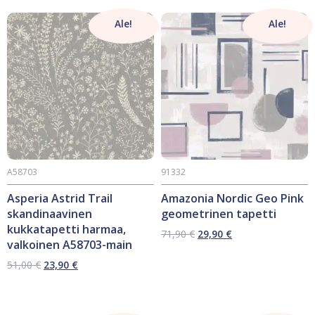
Ale!
Ale!
A58703
91332
Asperia Astrid Trail
Amazonia Nordic Geo Pink
skandinaavinen
geometrinen tapetti
kukkatapetti harmaa,
Alkuperäinen
Nykyinen
71,90
€
29,90
€
valkoinen A58703-main
hinta
hinta
oli:
on:
Alkuperäinen
Nykyinen
51,00
€
23,90
€
71,90 €.
29,90 €.
hinta
hinta
oli:
on:
51,00 €.
23,90 €.