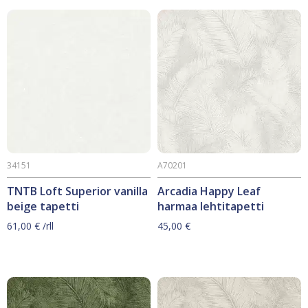
34151
A70201
TNTB Loft Superior vanilla
Arcadia Happy Leaf
beige tapetti
harmaa lehtitapetti
61,00
€
/rll
45,00
€