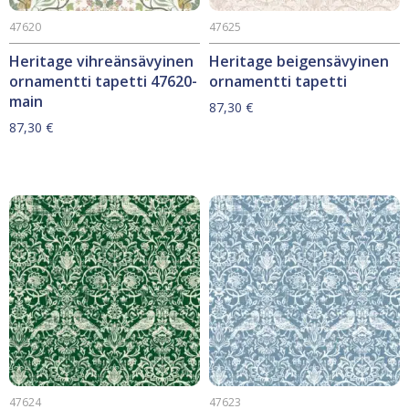
47620
47625
Heritage vihreänsävyinen
Heritage beigensävyinen
ornamentti tapetti 47620-
ornamentti tapetti
main
87,30
€
87,30
€
47624
47623