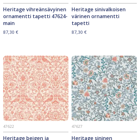
Heritage vihreänsävyinen
Heritage sinivalkoisen
ornamentti tapetti 47624-
värinen ornamentti
main
tapetti
87,30
€
87,30
€
47622
47627
Heritage beigen ja
Heritage sininen