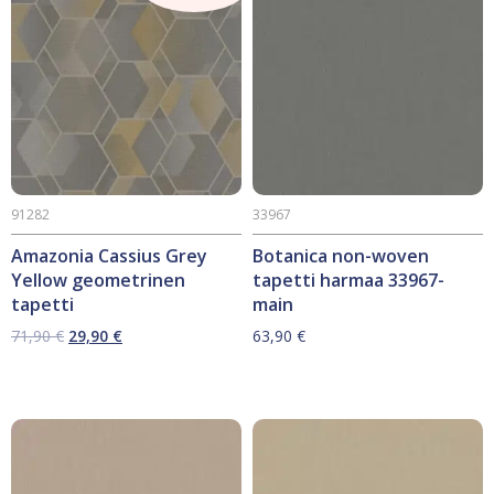
91282
33967
Amazonia Cassius Grey
Botanica non-woven
Yellow geometrinen
tapetti harmaa 33967-
tapetti
main
Alkuperäinen
Nykyinen
71,90
€
29,90
€
63,90
€
hinta
hinta
oli:
on:
71,90 €.
29,90 €.