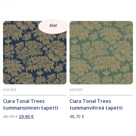
Ale!
A63404
A63403
Ciara Tonal Trees
Ciara Tonal Trees
tummansininen tapetti
tummanvihreä tapetti
Alkuperäinen
Nykyinen
48,70
€
29,90
€
48,70
€
hinta
hinta
oli:
on:
48,70 €.
29,90 €.