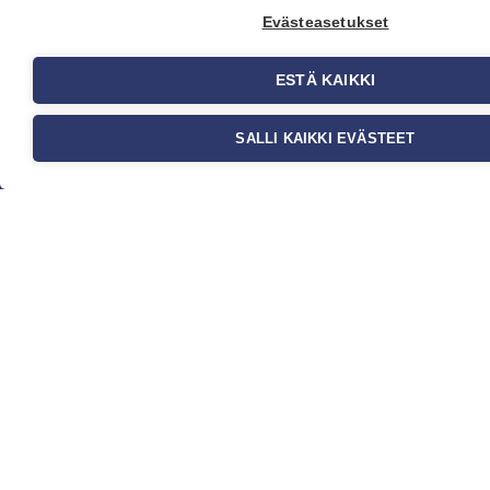
Evästeasetukset
ESTÄ KAIKKI
SALLI KAIKKI EVÄSTEET
Yritys
Meistä
Ota yhteyttä
Jälleenmyyjät
Ohjeet
FAQ
Kauppa
Tapetit