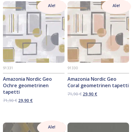
Ale!
Ale!
91331
91330
Amazonia Nordic Geo
Amazonia Nordic Geo
Ochre geometrinen
Coral geometrinen tapetti
tapetti
Alkuperäinen
Nykyinen
71,90
€
29,90
€
hinta
hinta
Alkuperäinen
Nykyinen
71,90
€
29,90
€
oli:
on:
hinta
hinta
71,90 €.
29,90 €.
oli:
on:
71,90 €.
29,90 €.
Ale!