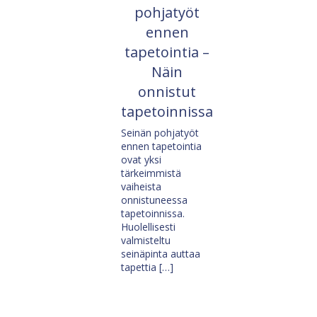
pohjatyöt
ennen
tapetointia –
Näin
onnistut
tapetoinnissa
Seinän pohjatyöt
ennen tapetointia
ovat yksi
tärkeimmistä
vaiheista
onnistuneessa
tapetoinnissa.
Huolellisesti
valmisteltu
seinäpinta auttaa
tapettia […]