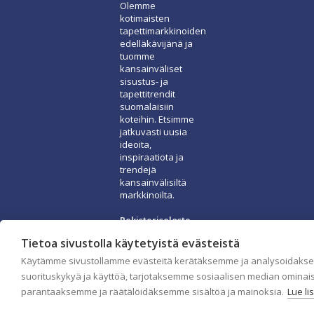
Olemme
kotimaisten
tapettimarkkinoiden
edelläkävijänä ja
tuomme
kansainväliset
sisustus- ja
tapettitrendit
suomalaisiin
koteihin. Etsimme
jatkuvasti uusia
ideoita,
inspiraatiota ja
trendejä
kansainvälisiltä
markkinoilta.
Rekisteriseloste
Toimitusehdot
Tietoa sivustolla käytetyistä evästeistä
Brandtool
Käytämme sivustollamme evästeitä kerätäksemme ja analysoidaks
suorituskykyä ja käyttöä, tarjotaksemme sosiaalisen median ominai
parantaaksemme ja räätälöidäksemme sisältöä ja mainoksia.
Lue li