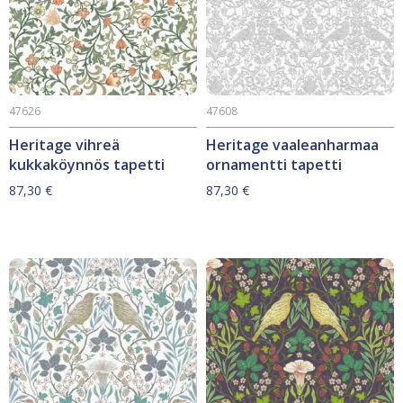
47626
47608
Heritage vihreä
Heritage vaaleanharmaa
kukkaköynnös tapetti
ornamentti tapetti
87,30
€
87,30
€