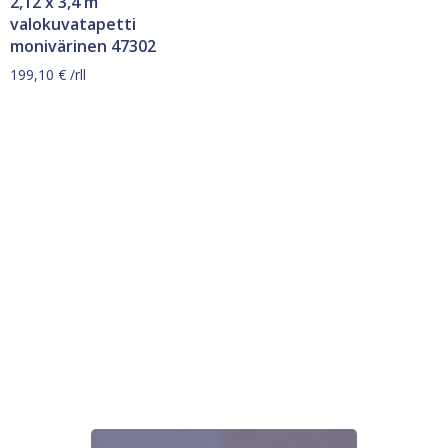
2,12 x 3,4 m
valokuvatapetti
monivärinen 47302
199,10
€
/rll