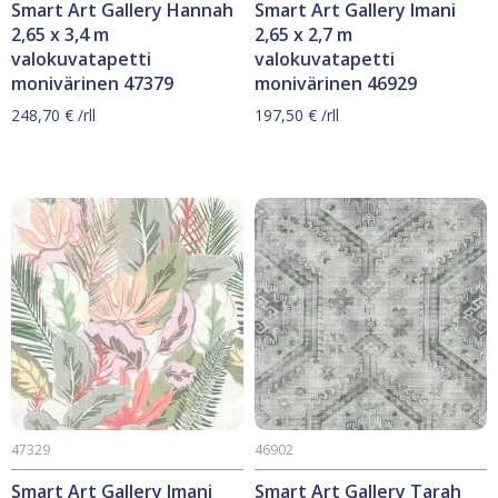
Smart Art Gallery Hannah
Smart Art Gallery Imani
2,65 x 3,4 m
2,65 x 2,7 m
valokuvatapetti
valokuvatapetti
monivärinen 47379
monivärinen 46929
248,70
€
/rll
197,50
€
/rll
47329
46902
Smart Art Gallery Imani
Smart Art Gallery Tarah