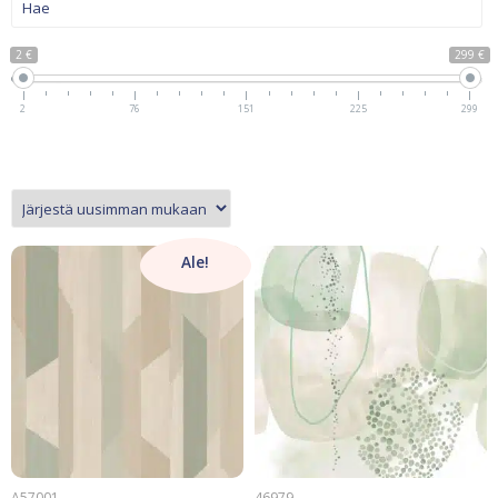
2 €
299 €
2
76
151
225
299
Ale!
A57001
46979