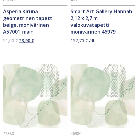
Asperia Kiruna
Smart Art Gallery Hannah
geometrinen tapetti
2,12 x 2,7 m
beige, monivärinen
valokuvatapetti
A57001-main
monivärinen 46979
Alkuperäinen
Nykyinen
51,00
€
23,90
€
157,70
€
/rll
hinta
hinta
oli:
on:
51,00 €.
23,90 €.
47380
46980