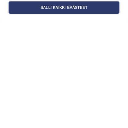
SALLI KAIKKI EVÄSTEET
Tilaa uutiskirje
Haluaisitko nähdä uusimmat tapettimallistot heti
ensimmäisenä? Naputtele tiedot alas niin
pidämme sinut ajantasalla.