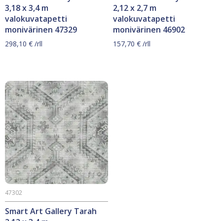
3,18 x 3,4 m
2,12 x 2,7 m
valokuvatapetti
valokuvatapetti
monivärinen 47329
monivärinen 46902
298,10
€
/rll
157,70
€
/rll
47302
Smart Art Gallery Tarah