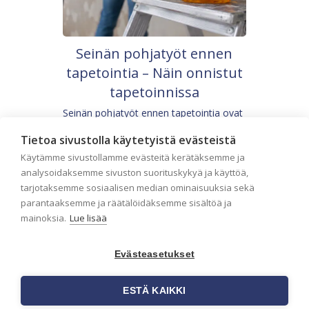
Seinän pohjatyöt ennen
tapetointia – Näin onnistut
tapetoinnissa
Seinän pohjatyöt ennen tapetointia ovat
yksi tärkeimmistä vaiheista
onnistuneessa tapetoinnissa.
Tietoa sivustolla käytetyistä evästeistä
Huolellisesti valmisteltu seinäpinta
Käytämme sivustollamme evästeitä kerätäksemme ja
auttaa tapettia […]
analysoidaksemme sivuston suorituskykyä ja käyttöä,
tarjotaksemme sosiaalisen median ominaisuuksia sekä
parantaaksemme ja räätälöidäksemme sisältöä ja
mainoksia.
Lue lisää
Evästeasetukset
ESTÄ KAIKKI