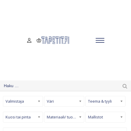
Valmistaja
Väri
Teema & tyyli
Kuosi tai pinta
Materiaali/ tuotetyyppi
Mallistot