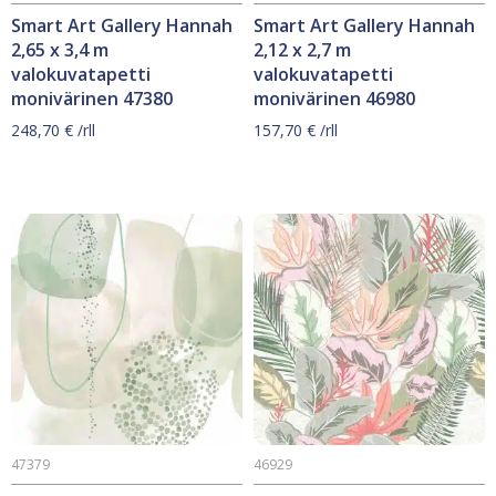
Smart Art Gallery Hannah
Smart Art Gallery Hannah
2,65 x 3,4 m
2,12 x 2,7 m
valokuvatapetti
valokuvatapetti
monivärinen 47380
monivärinen 46980
248,70
€
/rll
157,70
€
/rll
47379
46929