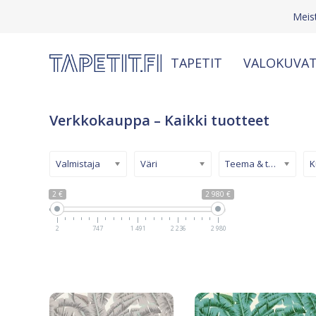
Meis
TAPETIT
VALOKUVAT
Verkkokauppa – Kaikki tuotteet
Valmistaja
Väri
Teema & tyyli
2 €
2 980 €
2
747
1 491
2 236
2 980