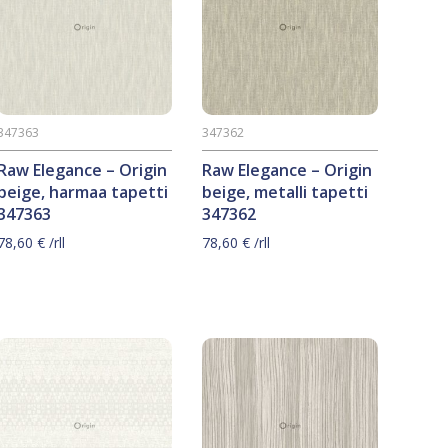
347363
347362
Raw Elegance – Origin
Raw Elegance – Origin
beige, harmaa tapetti
beige, metalli tapetti
347363
347362
78,60
€
/rll
78,60
€
/rll