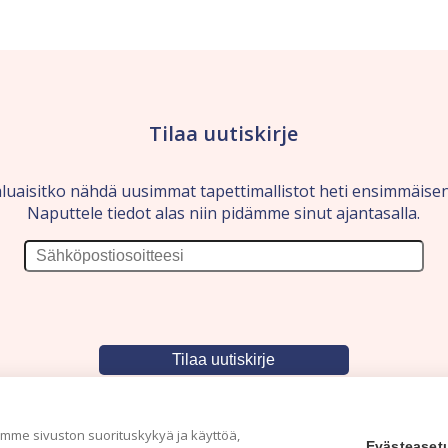
Tilaa uutiskirje
luaisitko nähdä uusimmat tapettimallistot heti ensimmäise
Naputtele tiedot alas niin pidämme sinut ajantasalla.
me sivuston suorituskykyä ja käyttöä,
Evästeaset