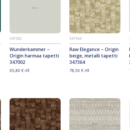
347002
347364
Wunderkammer –
Raw Elegance – Origin
Origin harmaa tapetti
beige, metalli tapetti
347002
347364
65,80
€
/rll
78,50
€
/rll