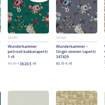
347432
347429
Wunderkammer
Wunderkammer –
petrooli kukkatapetti
Origin sininen tapetti
1 rll
347429
Alkuperäinen
Nykyinen
80,70
€
56,50
€
/rll
80,70
€
/rll
hinta
hinta
oli:
on:
80,70 €.
56,50 €.