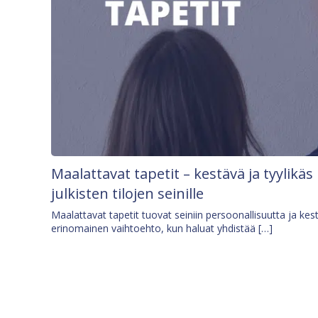
Maalattavat tapetit – kestävä ja tyylikäs
julkisten tilojen seinille
Maalattavat tapetit tuovat seiniin persoonallisuutta ja kes
erinomainen vaihtoehto, kun haluat yhdistää […]