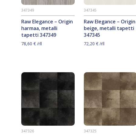
347349
347345
Raw Elegance – Origin
Raw Elegance – Origin
harmaa, metalli
beige, metalli tapetti
tapetti 347349
347345
78,60
€
/rll
72,20
€
/rll
347326
347325