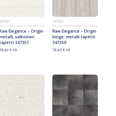
347351
347350
Raw Elegance – Origin
Raw Elegance – Origin
metalli, valkoinen
beige, metalli tapetti
tapetti 347351
347350
78,60
€
/rll
78,60
€
/rll