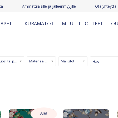
tä
Ammattilaisille ja jälleenmyyjille
Ota yhteyttä
APETIT
KURAMATOT
MUUT TUOTTEET
OU
Kuosi tai pinta
Materiaali/ tuotetyyppi
Mallistot
Ale!