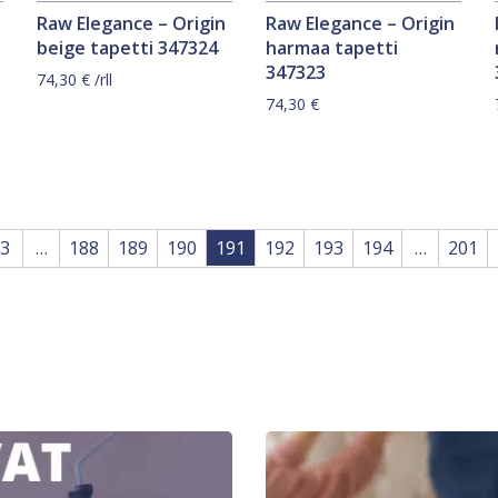
Raw Elegance – Origin
Raw Elegance – Origin
beige tapetti 347324
harmaa tapetti
347323
74,30
€
/rll
74,30
€
3
…
188
189
190
191
192
193
194
…
201