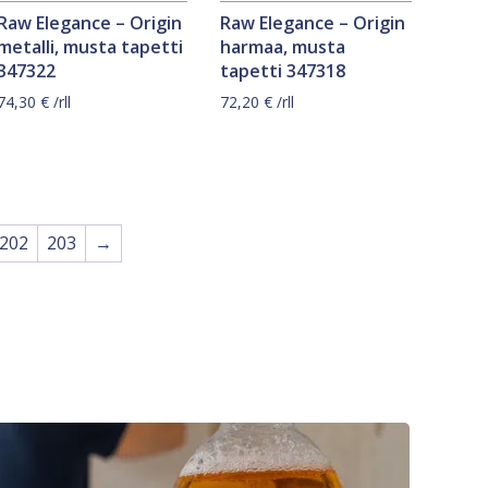
Raw Elegance – Origin
Raw Elegance – Origin
metalli, musta tapetti
harmaa, musta
347322
tapetti 347318
74,30
€
/rll
72,20
€
/rll
202
203
→