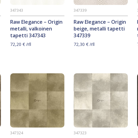
347343
347339
Raw Elegance – Origin
Raw Elegance – Origin
metalli, valkoinen
beige, metalli tapetti
tapetti 347343
347339
72,20
€
/rll
72,30
€
/rll
347324
347323