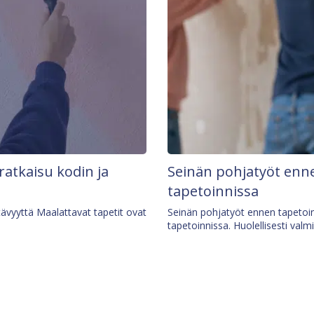
 ratkaisu kodin ja
Seinän pohjatyöt enne
tapetoinnissa
tävyyttä Maalattavat tapetit ovat
Seinän pohjatyöt ennen tapetoin
tapetoinnissa. Huolellisesti valm