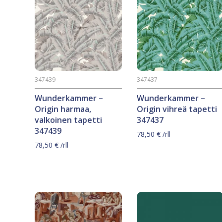
347439
347437
Wunderkammer –
Wunderkammer –
Origin harmaa,
Origin vihreä tapetti
valkoinen tapetti
347437
347439
78,50
€
/rll
78,50
€
/rll