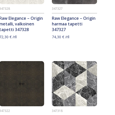
347328
347327
Raw Elegance – Origin
Raw Elegance – Origin
metalli, valkoinen
harmaa tapetti
tapetti 347328
347327
72,30
€
/rll
74,30
€
/rll
347322
347318