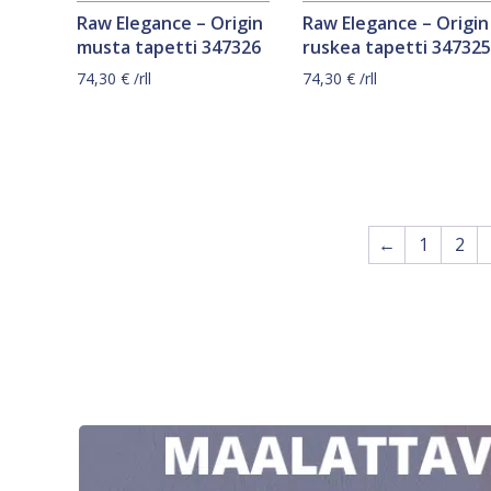
Raw Elegance – Origin
Raw Elegance – Origin
musta tapetti 347326
ruskea tapetti 347325
74,30
€
/rll
74,30
€
/rll
←
1
2