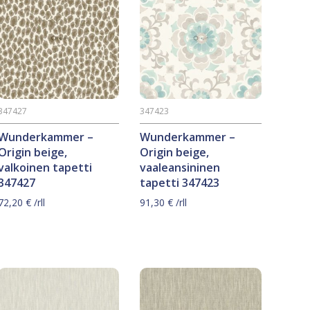
347427
347423
Wunderkammer –
Wunderkammer –
Origin beige,
Origin beige,
valkoinen tapetti
vaaleansininen
347427
tapetti 347423
72,20
€
/rll
91,30
€
/rll