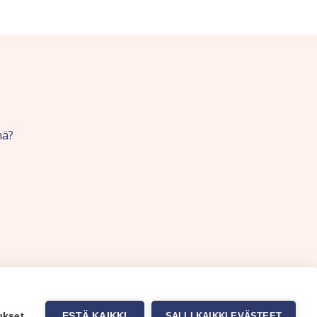
nä?
ukset
ESTÄ KAIKKI
SALLI KAIKKI EVÄSTEET