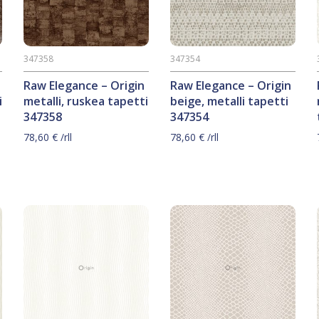
347358
347354
Raw Elegance – Origin
Raw Elegance – Origin
i
metalli, ruskea tapetti
beige, metalli tapetti
347358
347354
78,60
€
/rll
78,60
€
/rll