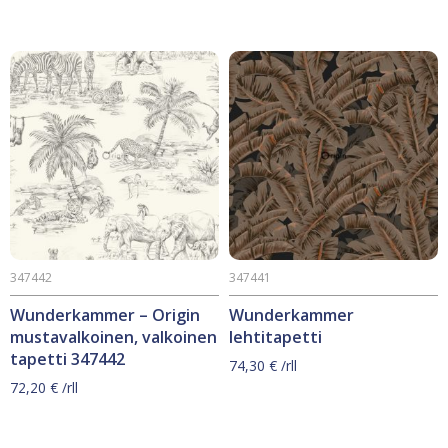
347442
347441
Wunderkammer – Origin
Wunderkammer
mustavalkoinen, valkoinen
lehtitapetti
tapetti 347442
74,30
€
/rll
72,20
€
/rll