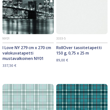
NY01
3333-5
I Love NY 279 cm x 270 cm
RollOver tasoitetapetti
valokuvatapetti
150 g, 0,75 x 25 m
mustavalkoinen NY01
89,00
€
337,50
€