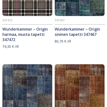
347472
347467
Wunderkammer – Origin
Wunderkammer – Origin
harmaa, musta tapetti
sininen tapetti 347467
347472
80,70
€
/rll
74,30
€
/rll