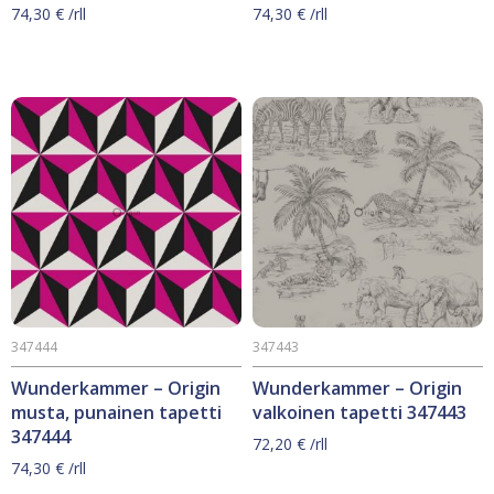
74,30
€
/rll
74,30
€
/rll
347444
347443
Wunderkammer – Origin
Wunderkammer – Origin
musta, punainen tapetti
valkoinen tapetti 347443
347444
72,20
€
/rll
74,30
€
/rll