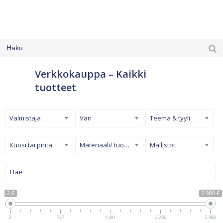
Verkkokauppa – Kaikki
tuotteet
Valmistaja
Väri
Teema & tyyli
Kuosi tai pinta
Materiaali/ tuotetyyppi
Mallistot
2 €
2 980 €
2
747
1 491
2 236
2 980