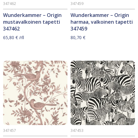
347462
347459
Wunderkammer – Origin
Wunderkammer – Origin
mustavalkoinen tapetti
harmaa, valkoinen tapetti
347462
347459
65,80
€
/rll
80,70
€
347457
347453