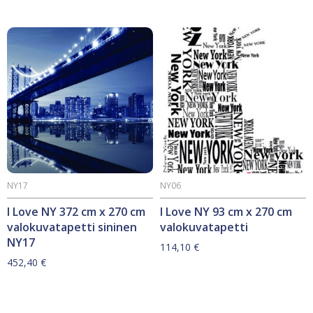
NY17
NY06
I Love NY 372 cm x 270 cm
I Love NY 93 cm x 270 cm
valokuvatapetti sininen
valokuvatapetti
NY17
114,10
€
452,40
€