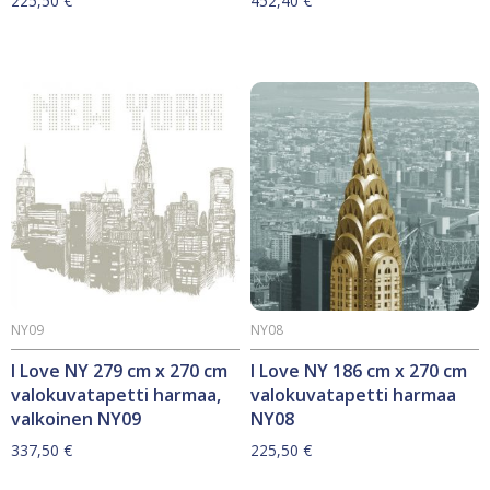
225,50
€
452,40
€
NY09
NY08
I Love NY 279 cm x 270 cm
I Love NY 186 cm x 270 cm
valokuvatapetti harmaa,
valokuvatapetti harmaa
valkoinen NY09
NY08
337,50
€
225,50
€