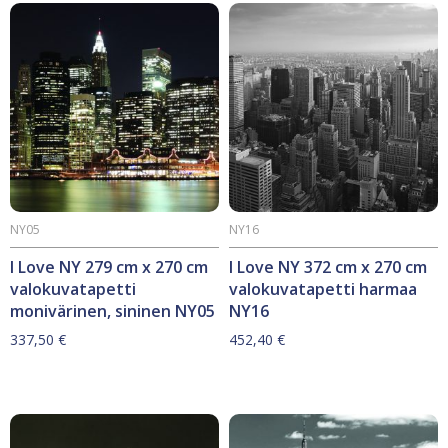
NY05
NY16
I Love NY 279 cm x 270 cm
I Love NY 372 cm x 270 cm
valokuvatapetti
valokuvatapetti harmaa
monivärinen, sininen NY05
NY16
337,50
€
452,40
€