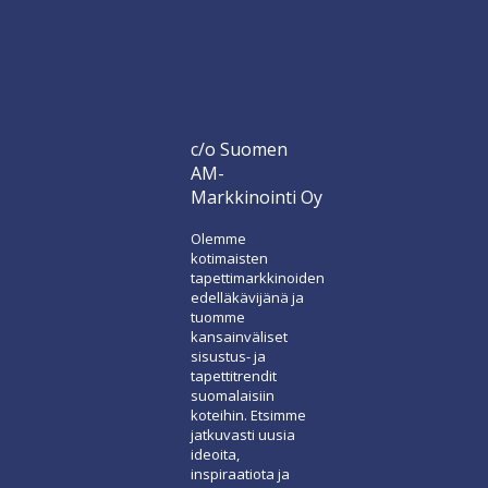
c/o Suomen
AM-
Markkinointi Oy
Olemme
kotimaisten
tapettimarkkinoiden
edelläkävijänä ja
tuomme
kansainväliset
sisustus- ja
tapettitrendit
suomalaisiin
koteihin. Etsimme
jatkuvasti uusia
ideoita,
inspiraatiota ja