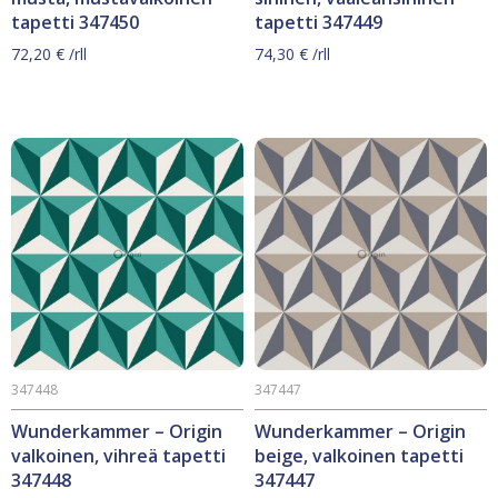
tapetti 347450
tapetti 347449
72,20
€
/rll
74,30
€
/rll
347448
347447
Wunderkammer – Origin
Wunderkammer – Origin
valkoinen, vihreä tapetti
beige, valkoinen tapetti
347448
347447