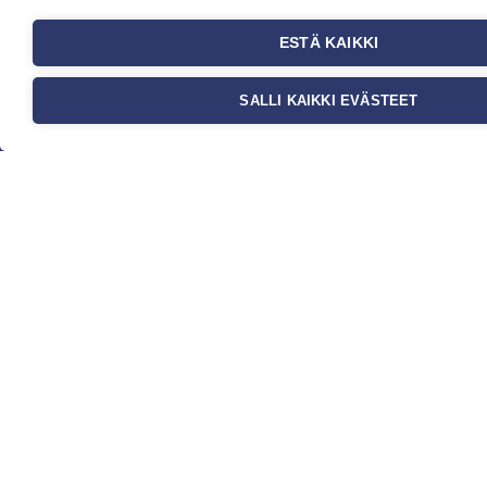
Yritys
ESTÄ KAIKKI
Meistä
Ota yhteyttä
SALLI KAIKKI EVÄSTEET
Jälleenmyyjät
Ohjeet
FAQ
Kauppa
Tapetit
Valokuvatapetit
Muut tuotteet
Ideat & Vinkit
Myynti ja
asiakaspalvelu
Eteläväylä 11, 28610 Pori,
FINLAND
+358 2 837 69 480
[email protected]
Katso sijainti kartalta