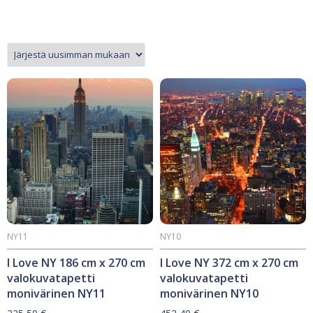
NY11
NY10
I Love NY 186 cm x 270 cm
I Love NY 372 cm x 270 cm
valokuvatapetti
valokuvatapetti
monivärinen NY11
monivärinen NY10