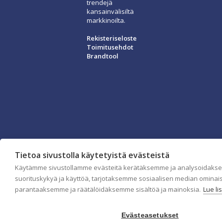
trendejä
kansainvälisiltä
markkinoilta.
Rekisteriseloste
Toimitusehdot
Brandtool
Tietoa sivustolla käytetyistä evästeistä
Käytämme sivustollamme evästeitä kerätäksemme ja analysoidaks
suorituskykyä ja käyttöä, tarjotaksemme sosiaalisen median ominai
parantaaksemme ja räätälöidäksemme sisältöä ja mainoksia.
Lue li
Evästeasetukset