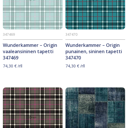
347469
347470
Wunderkammer – Origin
Wunderkammer – Origin
vaaleansininen tapetti
punainen, sininen tapetti
347469
347470
74,30
€
/rll
74,30
€
/rll