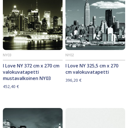
NY03
NY02
I Love NY 372 cm x 270 cm
I Love NY 325,5 cm x 270
valokuvatapetti
cm valokuvatapetti
mustavalkoinen NY03
396,20
€
452,40
€