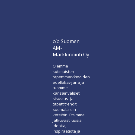
c/o Suomen
AM-
Markkinointi Oy
Olemme
kotimaisten
tapettimarkkinoiden
edelläkävijänä ja
tuomme
kansainväliset
sisustus- ja
tapettitrendit
suomalaisiin
koteihin. Etsimme
jatkuvasti uusia
ideoita,
inspiraatiota ja