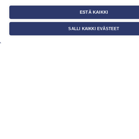
Yritys
ESTÄ KAIKKI
Meistä
Ota yhteyttä
SALLI KAIKKI EVÄSTEET
Jälleenmyyjät
Ohjeet
FAQ
Kauppa
Tapetit
Valokuvatapetit
Muut tuotteet
Ideat & Vinkit
Myynti ja
asiakaspalvelu
Eteläväylä 11, 28610 Pori,
FINLAND
+358 2 837 69 480
[email protected]
Katso sijainti kartalta