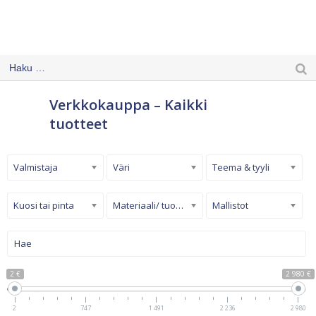
Verkkokauppa – Kaikki
tuotteet
Valmistaja
Väri
Teema & tyyli
Kuosi tai pinta
Materiaali/ tuotetyyppi
Mallistot
2 €
2 980 €
2
747
1 491
2 236
2 980