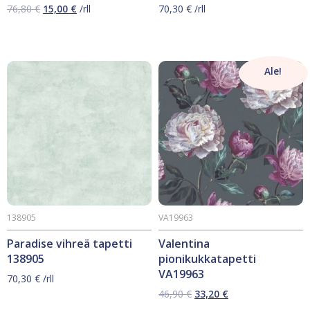
Alkuperäinen
Nykyinen
76,80
€
15,00
€
/rll
70,30
€
/rll
hinta
hinta
oli:
on:
76,80 €.
15,00 €.
Ale!
138905
VA19963
Paradise vihreä tapetti
Valentina
138905
pionikukkatapetti
VA19963
70,30
€
/rll
Alkuperäinen
Nykyinen
46,90
€
33,20
€
hinta
hinta