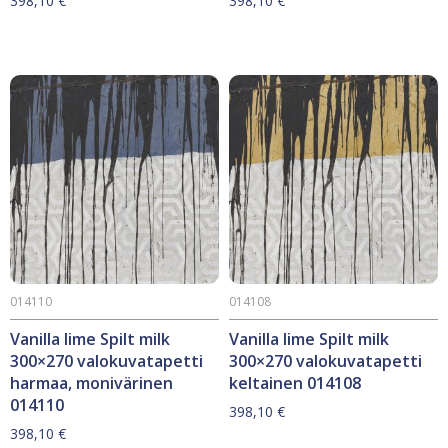
398,10
€
398,10
€
014110
014108
Vanilla lime Spilt milk
Vanilla lime Spilt milk
300×270 valokuvatapetti
300×270 valokuvatapetti
harmaa, monivärinen
keltainen 014108
014110
398,10
€
398,10
€