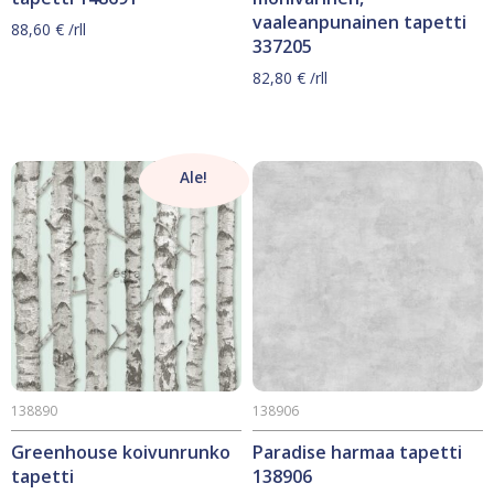
vaaleanpunainen tapetti
88,60
€
/rll
337205
82,80
€
/rll
Ale!
138890
138906
Greenhouse koivunrunko
Paradise harmaa tapetti
tapetti
138906