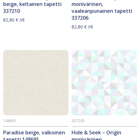
beige, keltainen tapetti
monivärinen,
337210
vaaleanpunainen tapetti
337206
82,80
€
/rll
82,80
€
/rll
148691
337205
Paradise beige, valkoinen
Hide & Seek – Origin
tapetti 148691
monivärinen,