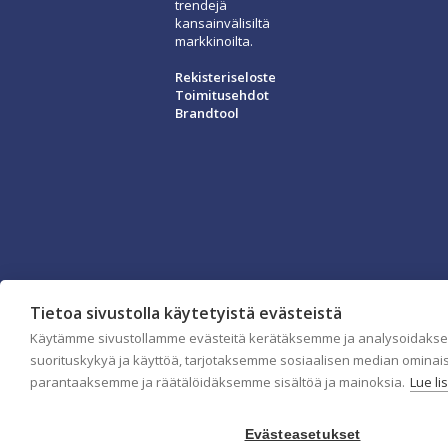
trendejä
kansainvälisiltä
markkinoilta.
Rekisteriseloste
Toimitusehdot
Brandtool
Tietoa sivustolla käytetyistä evästeistä
Käytämme sivustollamme evästeitä kerätäksemme ja analysoidaks
suorituskykyä ja käyttöä, tarjotaksemme sosiaalisen median ominai
parantaaksemme ja räätälöidäksemme sisältöä ja mainoksia.
Lue li
Evästeasetukset