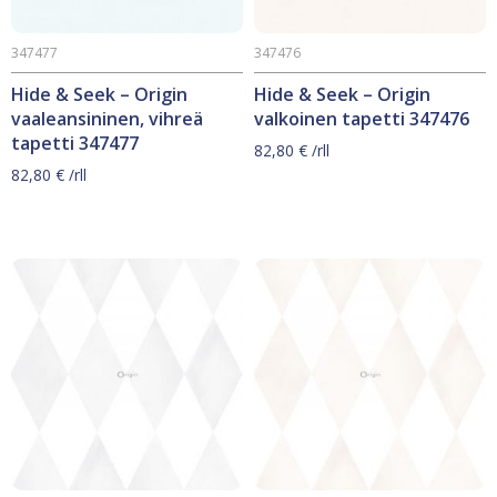
347477
347476
Hide & Seek – Origin
Hide & Seek – Origin
vaaleansininen, vihreä
valkoinen tapetti 347476
tapetti 347477
82,80
€
/rll
82,80
€
/rll