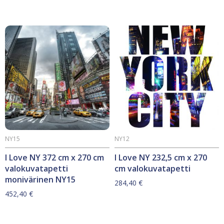
oli:
on:
46,90 €.
33,20 €.
NY15
NY12
I Love NY 372 cm x 270 cm
I Love NY 232,5 cm x 270
valokuvatapetti
cm valokuvatapetti
monivärinen NY15
284,40
€
452,40
€