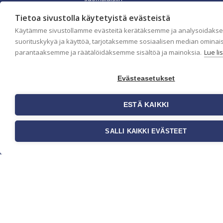
koteihin. Etsimme
jatkuvasti uusia
Tietoa sivustolla käytetyistä evästeistä
ideoita,
Käytämme sivustollamme evästeitä kerätäksemme ja analysoidaks
inspiraatiota ja
suorituskykyä ja käyttöä, tarjotaksemme sosiaalisen median ominai
trendejä
parantaaksemme ja räätälöidäksemme sisältöä ja mainoksia.
Lue li
kansainvälisiltä
markkinoilta.
Evästeasetukset
Rekisteriseloste
Toimitusehdot
Brandtool
ESTÄ KAIKKI
SALLI KAIKKI EVÄSTEET