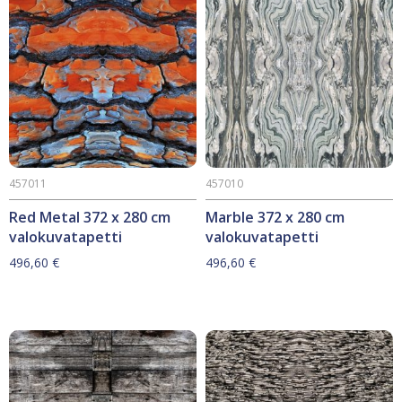
457011
457010
Red Metal 372 x 280 cm
Marble 372 x 280 cm
valokuvatapetti
valokuvatapetti
496,60
€
496,60
€