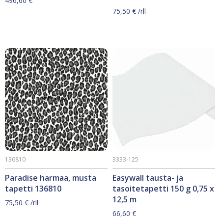
496,60
€
75,50
€
/rll
136810
3333-125
Paradise harmaa, musta
Easywall tausta- ja
tapetti 136810
tasoitetapetti 150 g 0,75 x
12,5 m
75,50
€
/rll
66,60
€