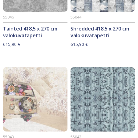
55046
55044
Tainted 418,5 x 270 cm
Shredded 418,5 x 270 cm
valokuvatapetti
valokuvatapetti
615,90
€
615,90
€
55043
55042