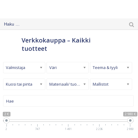
Verkkokauppa – Kaikki
tuotteet
Valmistaja
Väri
Teema & tyyli
Kuosi tai pinta
Materiaali/ tuotetyyppi
Mallistot
2 €
2 980 €
2
747
1 491
2 236
2 980