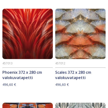
457013
457012
Phoenix 372 x 280 cm
Scales 372 x 280 cm
valokuvatapetti
valokuvatapetti
496,60
€
496,60
€