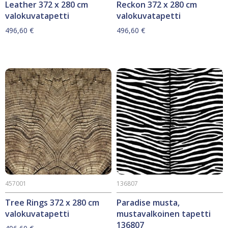
Leather 372 x 280 cm
Reckon 372 x 280 cm
valokuvatapetti
valokuvatapetti
496,60
€
496,60
€
457001
136807
Tree Rings 372 x 280 cm
Paradise musta,
valokuvatapetti
mustavalkoinen tapetti
136807