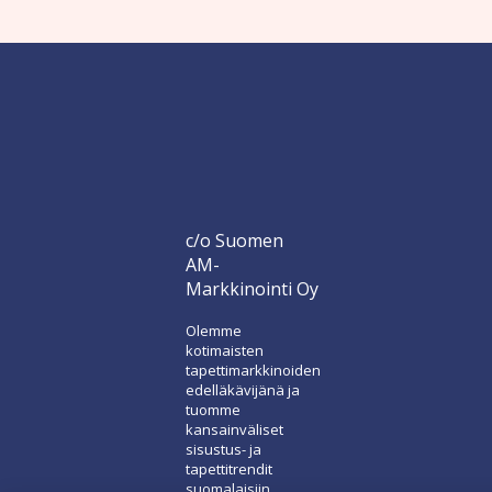
c/o Suomen
AM-
Markkinointi Oy
Olemme
kotimaisten
tapettimarkkinoiden
edelläkävijänä ja
tuomme
kansainväliset
sisustus- ja
tapettitrendit
suomalaisiin