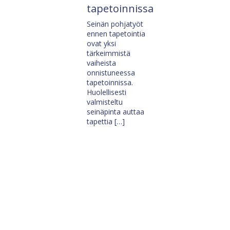
tapetoinnissa
Seinän pohjatyöt
ennen tapetointia
ovat yksi
tärkeimmistä
vaiheista
onnistuneessa
tapetoinnissa.
Huolellisesti
valmisteltu
seinäpinta auttaa
tapettia […]