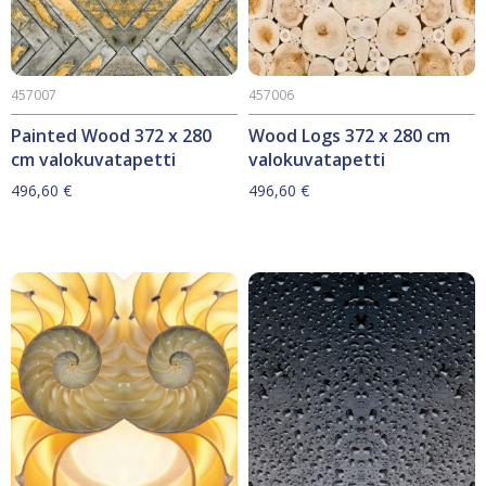
457007
457006
Painted Wood 372 x 280
Wood Logs 372 x 280 cm
cm valokuvatapetti
valokuvatapetti
496,60
€
496,60
€