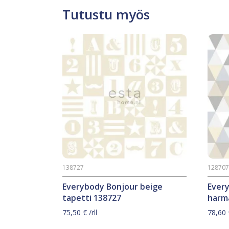
Tutustu myös
138727
12870
Everybody Bonjour beige
Ever
tapetti 138727
harm
75,50
€
/rll
78,60