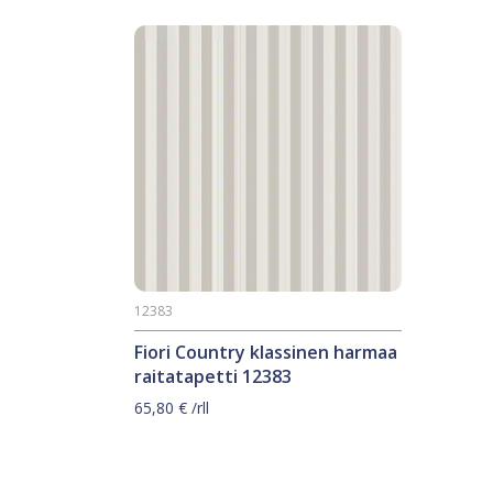
12383
Fiori Country klassinen harmaa
raitatapetti 12383
65,80
€
/rll