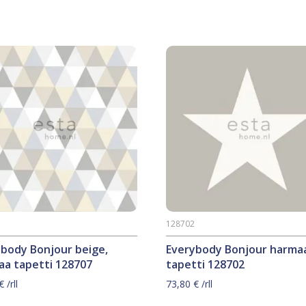
7
128702
ybody Bonjour beige,
Everybody Bonjour harma
aa tapetti 128707
tapetti 128702
€
/rll
73,80
€
/rll