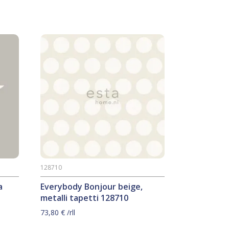
128710
a
Everybody Bonjour beige,
metalli tapetti 128710
73,80
€
/rll