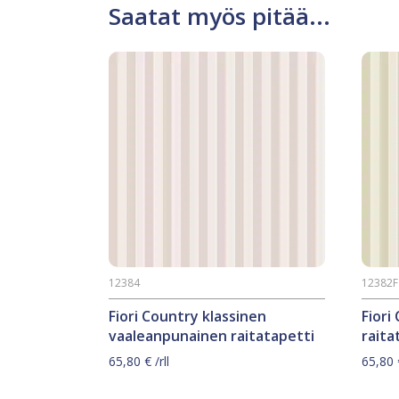
Saatat myös pitää...
12384
12382F
Fiori Country klassinen
Fiori
vaaleanpunainen raitatapetti
raita
65,80
€
/rll
65,80