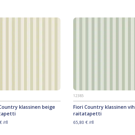
12385
 Country klassinen beige
Fiori Country klassinen vi
tapetti
raitatapetti
€
/rll
65,80
€
/rll