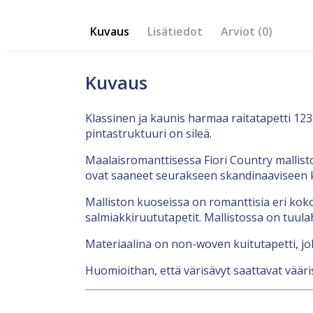
Kuvaus
Lisätiedot
Arviot (0)
Kuvaus
Klassinen ja kaunis harmaa raitatapetti 12
pintastruktuuri on sileä.
Maalaisromanttisessa Fiori Country mallisto
ovat saaneet seurakseen skandinaaviseen kot
Malliston kuoseissa on romanttisia eri kokoi
salmiakkiruututapetit. Mallistossa on tuu
Materiaalina on non-woven kuitutapetti, jo
Huomioithan, että värisävyt saattavat vääri