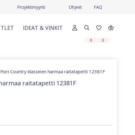
Projektimyynti
Ohjeet
FAQ
TLET
IDEAT & VINKIT
X
X
0
0
 Fiori Country klassinen harmaa raitatapetti 12381F
 harmaa raitatapetti 12381F