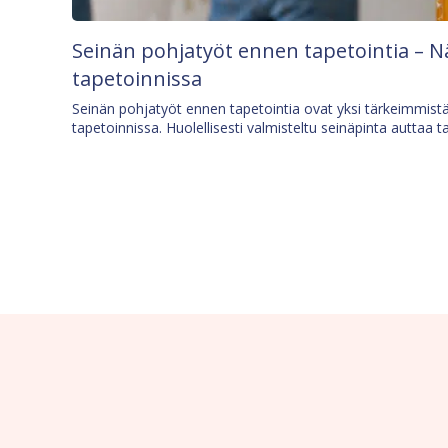
Seinän pohjatyöt ennen tapetointia – N
tapetoinnissa
Seinän pohjatyöt ennen tapetointia ovat yksi tärkeimmist
tapetoinnissa. Huolellisesti valmisteltu seinäpinta auttaa t