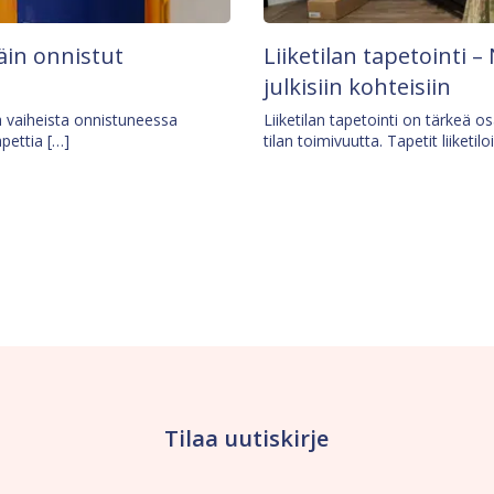
äin onnistut
Liiketilan tapetointi – 
julkisiin kohteisiin
ä vaiheista onnistuneessa
Liiketilan tapetointi on tärkeä 
apettia […]
tilan toimivuutta. Tapetit liiketilo
Tilaa uutiskirje