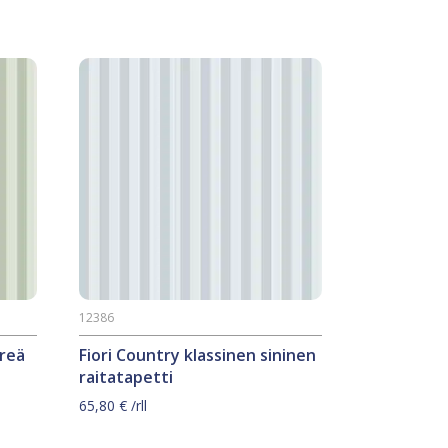
12386
hreä
Fiori Country klassinen sininen
raitatapetti
65,80
€
/rll