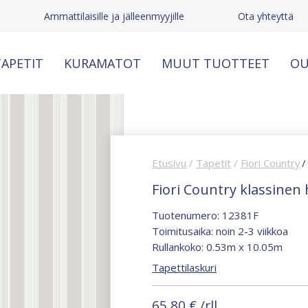
Ammattilaisille ja jälleenmyyjille
Ota yhteyttä
APETIT
KURAMATOT
MUUT TUOTTEET
OU
Etusivu
/
Tapetit
/
Fiori Country
/
Fiori Country klassinen
Tuotenumero: 12381F
Toimitusaika: noin 2-3 viikkoa
Rullankoko: 0.53m x 10.05m
Tapettilaskuri
65,80
€
/rll