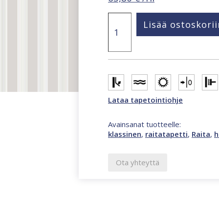
Fiori
Lisää ostoskorii
Country
klassinen
harmaa
raitatapetti
12381F
määrä
Lataa tapetointiohje
Avainsanat tuotteelle:
klassinen
,
raitatapetti
,
Raita
,
h
Ota yhteyttä