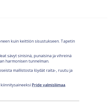
oneen kuin keittiön sisustukseen. Tapetin
at sävyt sinisinä, punaisina ja vihreinä
ilaan harmonisen tunnelman.
eista mallistosta löydät raita-, ruutu ja
 kiinnitysaineeksi
Pride valmisliimaa
.