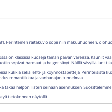
381. Perinteinen raitakuvio sopii niin makuuhuoneen, olohu
ssa on klassisia kuoseja tämän päivän väreissä. Kauniit vaale
iin sopivat harmaat ja beiget sävyt. Näillä sävyillä luot t
sia kukkia sekä lehti- ja köynnöstapetteja. Perinteisistä kuos
lahdus romantiikkaa ja vanhanajan tunnelmaa.
ka takaa helpon liisteri seinään asennuksen. Suosittelemme
styä tietokoneen näytöllä.