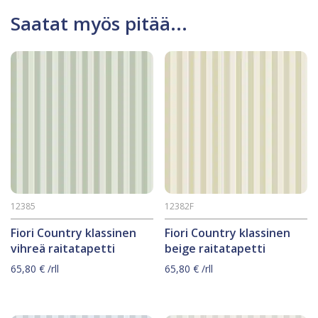
Saatat myös pitää...
12385
12382F
Fiori Country klassinen
Fiori Country klassinen
vihreä raitatapetti
beige raitatapetti
65,80
€
/rll
65,80
€
/rll