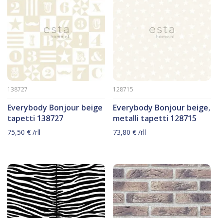
138727
128715
Everybody Bonjour beige
Everybody Bonjour beige,
tapetti 138727
metalli tapetti 128715
75,50
€
/rll
73,80
€
/rll