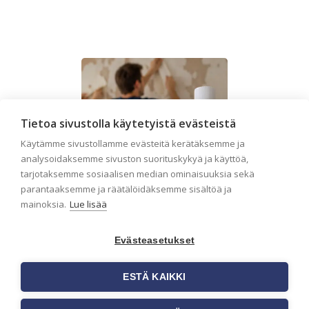
Tietoa sivustolla käytetyistä evästeistä
Käytämme sivustollamme evästeitä kerätäksemme ja
analysoidaksemme sivuston suorituskykyä ja käyttöä,
tarjotaksemme sosiaalisen median ominaisuuksia sekä
parantaaksemme ja räätälöidäksemme sisältöä ja
mainoksia.
Lue lisää
Evästeasetukset
Seinän pohjatyöt
ESTÄ KAIKKI
ennen tapetointia –