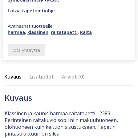
Lataa tapetointiohje
Avainsanat tuotteelle:
harmaa
,
klassinen
,
raitatapetti
,
Raita
Ota yhteyttä
Kuvaus
Lisätiedot
Arviot (0)
Kuvaus
Klassinen ja kaunis harmaa raitatapetti 12383.
Perinteinen raitakuvio sopii niin makuuhuoneen,
olohuoneen kuin keittiön sisustukseen. Tapetin
pintastruktuuri on sileä.