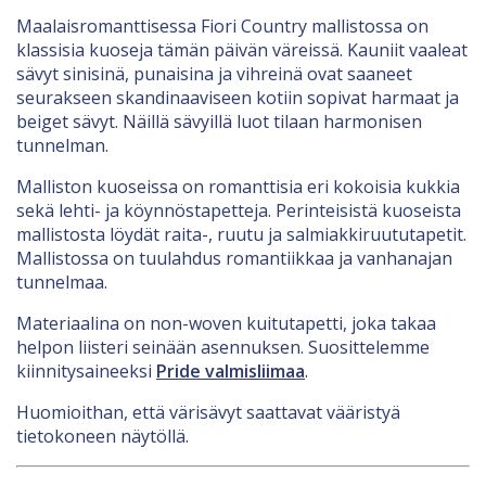
Maalaisromanttisessa Fiori Country mallistossa on
klassisia kuoseja tämän päivän väreissä. Kauniit vaaleat
sävyt sinisinä, punaisina ja vihreinä ovat saaneet
seurakseen skandinaaviseen kotiin sopivat harmaat ja
beiget sävyt. Näillä sävyillä luot tilaan harmonisen
tunnelman.
Malliston kuoseissa on romanttisia eri kokoisia kukkia
sekä lehti- ja köynnöstapetteja. Perinteisistä kuoseista
mallistosta löydät raita-, ruutu ja salmiakkiruututapetit.
Mallistossa on tuulahdus romantiikkaa ja vanhanajan
tunnelmaa.
Materiaalina on non-woven kuitutapetti, joka takaa
helpon liisteri seinään asennuksen. Suosittelemme
kiinnitysaineeksi
Pride valmisliimaa
.
Huomioithan, että värisävyt saattavat vääristyä
tietokoneen näytöllä.