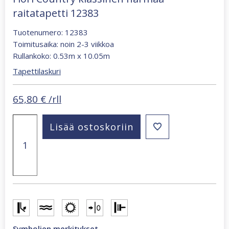
raitatapetti 12383
Tuotenumero: 12383
Toimitusaika: noin 2-3 viikkoa
Rullankoko: 0.53m x 10.05m
Tapettilaskuri
65,80
€
/rll
Fiori
Lisää ostoskoriin
Country
klassinen
harmaa
raitatapetti
12383
määrä
Symbolien merkitykset