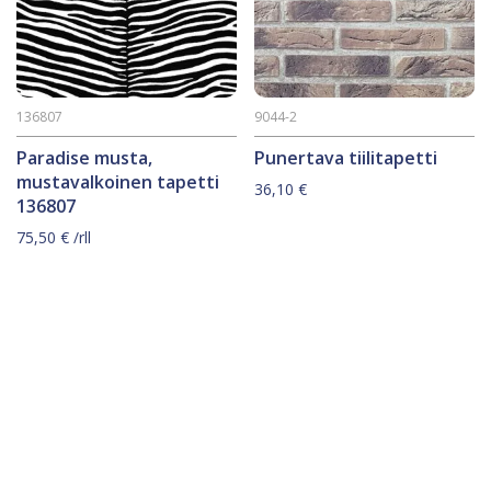
136807
9044-2
Paradise musta,
Punertava tiilitapetti
mustavalkoinen tapetti
36,10
€
136807
75,50
€
/rll