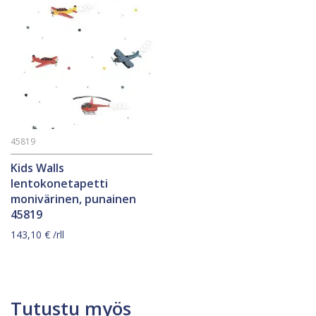
45819
Kids Walls
lentokonetapetti
monivärinen, punainen
45819
143,10
€
/rll
Tutustu myös