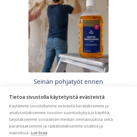
Seinän pohjatyöt ennen
tapetointia – Näin onnistut
Tietoa sivustolla käytetyistä evästeistä
tapetoinnissa
Käytämme sivustollamme evästeitä kerätäksemme ja
Seinän pohjatyöt ennen tapetointia ovat
analysoidaksemme sivuston suorituskykyä ja käyttöä,
yksi tärkeimmistä vaiheista
tarjotaksemme sosiaalisen median ominaisuuksia sekä
onnistuneessa tapetoinnissa.
Huolellisesti valmisteltu seinäpinta
parantaaksemme ja räätälöidäksemme sisältöä ja
auttaa tapettia […]
mainoksia.
Lue lisää