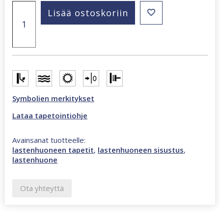
Kids
Lisää ostoskoriin
Walls
lentokonetapetti
monivärinen
45817
määrä
Symbolien merkitykset
Lataa tapetointiohje
Avainsanat tuotteelle:
lastenhuoneen tapetit
,
lastenhuoneen sisustus
,
lastenhuone
Ota yhteyttä