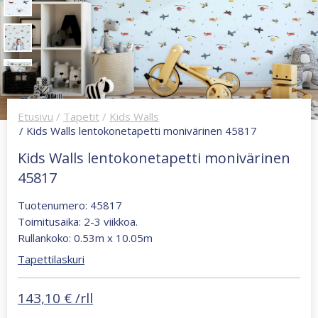
Etusivu
/
Tapetit
/
Kids Walls
/ Kids Walls lentokonetapetti monivärinen 45817
Kids Walls lentokonetapetti monivärinen
45817
Tuotenumero: 45817
Toimitusaika: 2-3 viikkoa.
Rullankoko: 0.53m x 10.05m
Tapettilaskuri
143,10
€
/rll