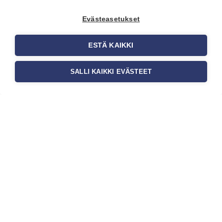
Evästeasetukset
ESTÄ KAIKKI
SALLI KAIKKI EVÄSTEET
Tilaa uutiskirje
Haluaisitko nähdä uusimmat tapettimallistot heti
ensimmäisenä? Naputtele tiedot alas niin
pidämme sinut ajantasalla.