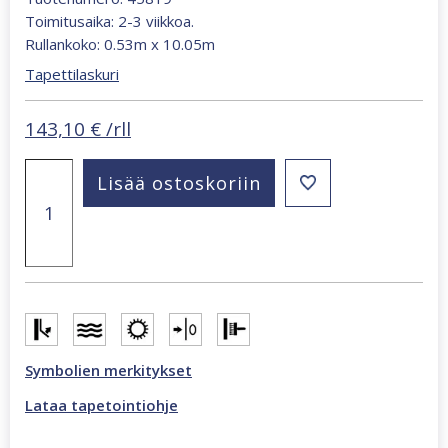
Toimitusaika: 2-3 viikkoa.
Rullankoko: 0.53m x 10.05m
Tapettilaskuri
143,10
€
/rll
Kids
Lisää ostoskoriin
Walls
lentokonetapetti
monivärinen,
punainen
45819
määrä
Symbolien merkitykset
Lataa tapetointiohje