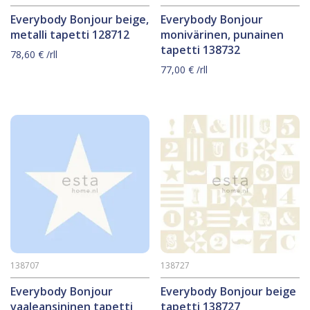
Everybody Bonjour beige,
Everybody Bonjour
metalli tapetti 128712
monivärinen, punainen
tapetti 138732
78,60
€
/rll
77,00
€
/rll
138707
138727
Everybody Bonjour
Everybody Bonjour beige
vaaleansininen tapetti
tapetti 138727