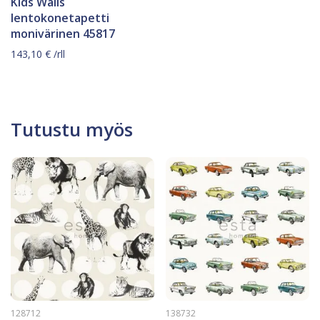
Kids Walls
lentokonetapetti
monivärinen 45817
143,10
€
/rll
Tutustu myös
128712
138732