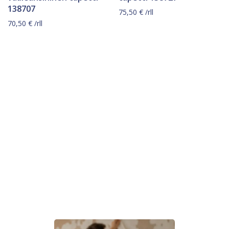
138707
75,50
€
/rll
70,50
€
/rll