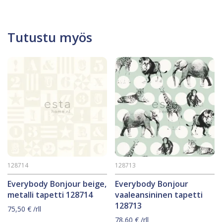
Tutustu myös
128714
128713
Everybody Bonjour beige,
Everybody Bonjour
metalli tapetti 128714
vaaleansininen tapetti
128713
75,50
€
/rll
78,60
€
/rll