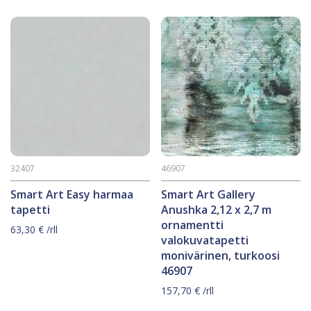
32407
46907
Smart Art Easy harmaa
Smart Art Gallery
tapetti
Anushka 2,12 x 2,7 m
ornamentti
63,30
€
/rll
valokuvatapetti
monivärinen, turkoosi
46907
157,70
€
/rll