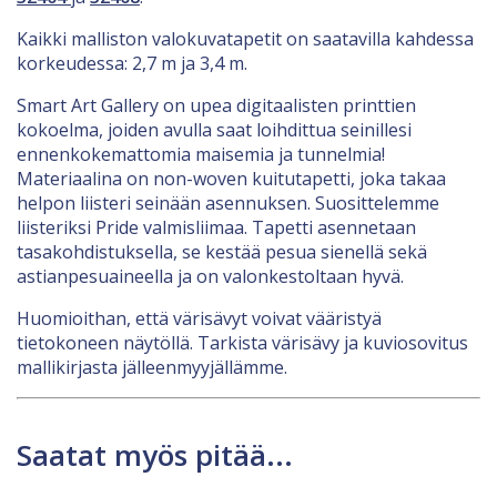
Kaikki malliston valokuvatapetit on saatavilla kahdessa
korkeudessa: 2,7 m ja 3,4 m.
Smart Art Gallery on upea digitaalisten printtien
kokoelma, joiden avulla saat loihdittua seinillesi
ennenkokemattomia maisemia ja tunnelmia!
Materiaalina on non-woven kuitutapetti, joka takaa
helpon liisteri seinään asennuksen. Suosittelemme
liisteriksi Pride valmisliimaa. Tapetti asennetaan
tasakohdistuksella, se kestää pesua sienellä sekä
astianpesuaineella ja on valonkestoltaan hyvä.
Huomioithan, että värisävyt voivat vääristyä
tietokoneen näytöllä. Tarkista värisävy ja kuviosovitus
mallikirjasta jälleenmyyjällämme.
Saatat myös pitää...