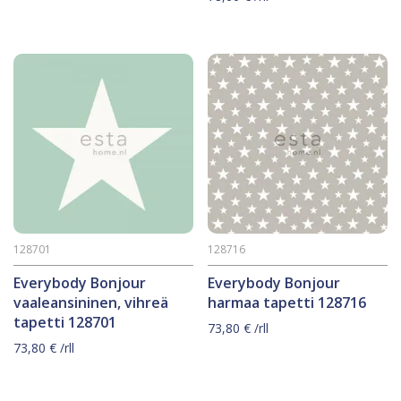
128701
128716
Everybody Bonjour
Everybody Bonjour
vaaleansininen, vihreä
harmaa tapetti 128716
tapetti 128701
73,80
€
/rll
73,80
€
/rll