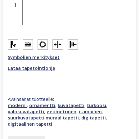
Anushka
2,12
x
2,7
m
ornamentti
valokuvatapetti
monivärinen,
turkoosi
Symbolien merkitykset
46908
määrä
Lataa tapetointiohje
Avainsanat tuotteelle:
moderni
,
ornamentti
,
kuvatapetti
,
turkoosi
,
valokuvatapetti
,
geometrinen
,
itämainen
,
suurkuvatapetti muraalitapetti
,
digitapetti
,
digitaalinen tapetti