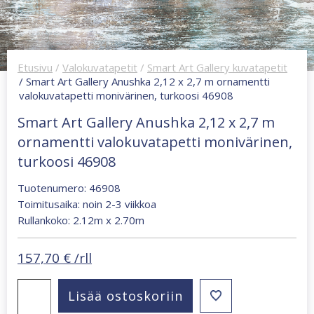
Etusivu
/
Valokuvatapetit
/
Smart Art Gallery kuvatapetit
/ Smart Art Gallery Anushka 2,12 x 2,7 m ornamentti
valokuvatapetti monivärinen, turkoosi 46908
Smart Art Gallery Anushka 2,12 x 2,7 m
ornamentti valokuvatapetti monivärinen,
turkoosi 46908
Tuotenumero: 46908
Toimitusaika: noin 2-3 viikkoa
Rullankoko: 2.12m x 2.70m
157,70
€
/rll
Smart
Lisää ostoskoriin
Art
Gallery