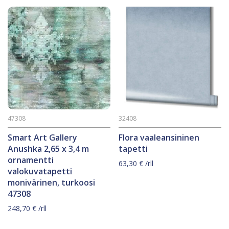
47308
32408
Smart Art Gallery
Flora vaaleansininen
Anushka 2,65 x 3,4 m
tapetti
ornamentti
63,30
€
/rll
valokuvatapetti
monivärinen, turkoosi
47308
248,70
€
/rll