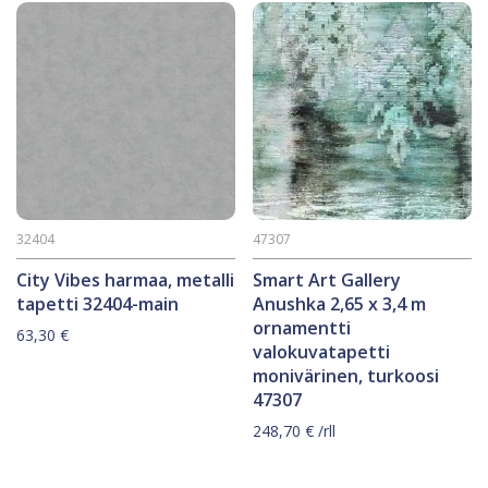
32404
47307
City Vibes harmaa, metalli
Smart Art Gallery
tapetti 32404-main
Anushka 2,65 x 3,4 m
ornamentti
63,30
€
valokuvatapetti
monivärinen, turkoosi
47307
248,70
€
/rll