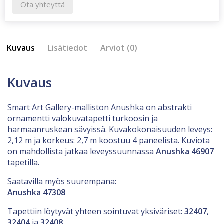
Ota yhteyttä
Kuvaus
Lisätiedot
Arviot (0)
Kuvaus
Smart Art Gallery-malliston Anushka on abstrakti
ornamentti valokuvatapetti turkoosin ja
harmaanruskean sävyissä. Kuvakokonaisuuden leveys:
2,12 m ja korkeus: 2,7 m koostuu 4 paneelista. Kuviota
on mahdollista jatkaa leveyssuunnassa
Anushka 46907
tapetilla.
Saatavilla myös suurempana:
Anushka 47308
Tapettiin löytyvät yhteen sointuvat yksiväriset:
32407
,
32404
ja
32408
.