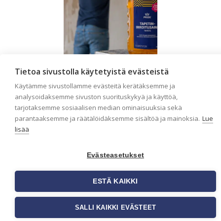
Tietoa sivustolla käytetyistä evästeistä
Käytämme sivustollamme evästeitä kerätäksemme ja
Seinän pohjatyöt
analysoidaksemme sivuston suorituskykyä ja käyttöä,
ennen tapetointia –
tarjotaksemme sosiaalisen median ominaisuuksia sekä
parantaaksemme ja räätälöidäksemme sisältöä ja mainoksia.
Lue
Näin onnistut
lisää
tapetoinnissa
Seinän pohjatyöt ennen
Evästeasetukset
tapetointia ovat yksi
tärkeimmistä vaiheista
onnistuneessa tapetoinnissa.
ESTÄ KAIKKI
Huolellisesti valmisteltu
seinäpinta auttaa tapettia
[…]
SALLI KAIKKI EVÄSTEET