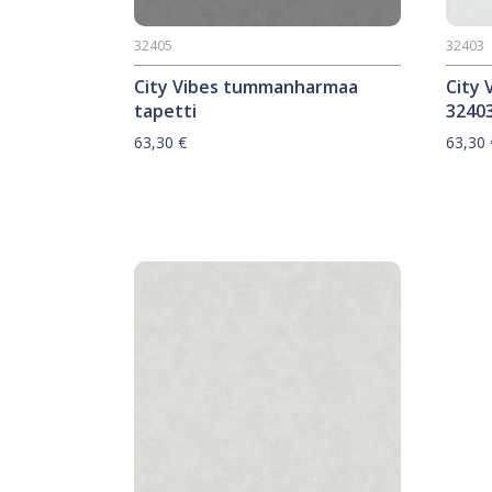
32405
32403
City Vibes tummanharmaa
City 
tapetti
3240
63,30
€
63,30