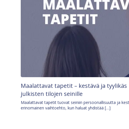
Maalattavat tapetit – kestävä ja tyylikäs
julkisten tilojen seinille
Maalattavat tapetit tuovat seiniin persoonallisuutta ja kes
erinomainen vaihtoehto, kun haluat yhdistää […]