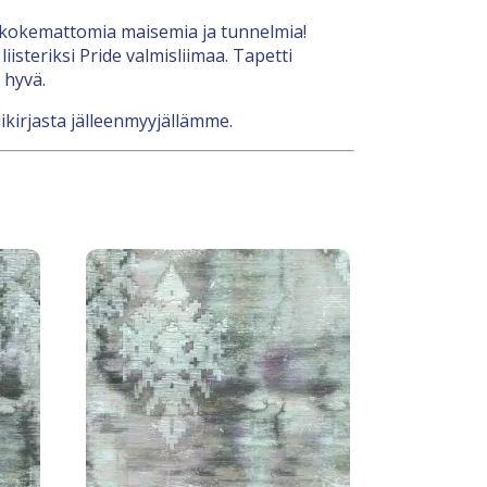
nenkokemattomia maisemia ja tunnelmia!
isteriksi Pride valmisliimaa. Tapetti
 hyvä.
likirjasta jälleenmyyjällämme.