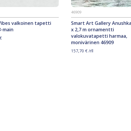
46909
Vibes valkoinen tapetti
Smart Art Gallery Anushka
3-main
x 2,7 m ornamentti
valokuvatapetti harmaa,
€
monivärinen 46909
157,70
€
/rll