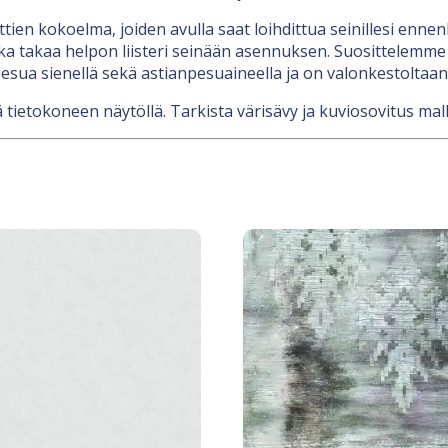
nttien kokoelma, joiden avulla saat loihdittua seinillesi en
a takaa helpon liisteri seinään asennuksen. Suosittelemme li
esua sienellä sekä astianpesuaineella ja on valonkestoltaan
 tietokoneen näytöllä. Tarkista värisävy ja kuviosovitus mal