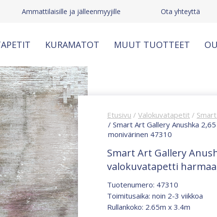
Ammattilaisille ja jälleenmyyjille
Ota yhteyttä
APETIT
KURAMATOT
MUUT TUOTTEET
OU
Etusivu
/
Valokuvatapetit
/
Smart 
/ Smart Art Gallery Anushka 2,65
monivärinen 47310
Smart Art Gallery Anush
valokuvatapetti harmaa
Tuotenumero: 47310
Toimitusaika: noin 2-3 viikkoa
Rullankoko: 2.65m x 3.4m