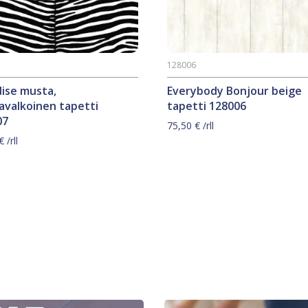
7
128006
ise musta,
Everybody Bonjour beige
avalkoinen tapetti
tapetti 128006
07
75,50
€
/rll
€
/rll