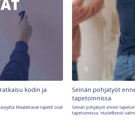
 ratkaisu kodin ja
Seinän pohjatyöt enne
tapetoinnissa
tävyyttä Maalattavat tapetit ovat
Seinän pohjatyöt ennen tapetoin
tapetoinnissa. Huolellisesti valm