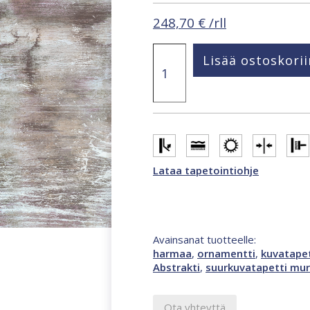
248,70
€
/rll
Smart
Lisää ostoskorii
Art
Gallery
Anushka
2,65
x
3,4
m
ornamentti
Lataa tapetointiohje
valokuvatapetti
harmaa,
monivärinen
47310
määrä
Avainsanat tuotteelle:
harmaa
,
ornamentti
,
kuvatapet
Abstrakti
,
suurkuvatapetti mur
Ota yhteyttä