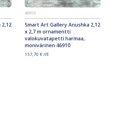
46910
 2,12
Smart Art Gallery Anushka 2,12
x 2,7 m ornamentti
valokuvatapetti harmaa,
monivärinen 46910
157,70
€
/rll