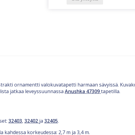
trakti ornamentti valokuvatapetti harmaan sävyissä. Kuvako
lista jatkaa leveyssuunnassa
Anushka 47309
tapetilla.
set:
32403
,
32402
ja
32405
.
lla kahdessa korkeudessa: 2,7 m ja 3,4 m.