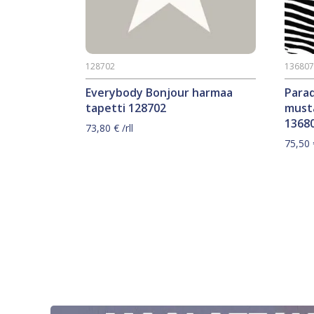
128702
13680
Everybody Bonjour harmaa
Parad
tapetti 128702
must
1368
73,80
€
/rll
75,50