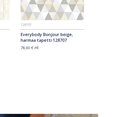
128707
Everybody Bonjour beige,
harmaa tapetti 128707
78,60
€
/rll