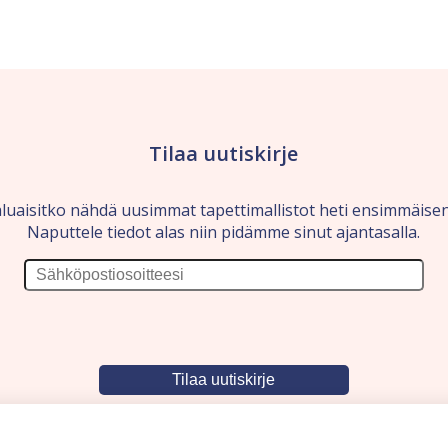
Tilaa uutiskirje
luaisitko nähdä uusimmat tapettimallistot heti ensimmäise
Naputtele tiedot alas niin pidämme sinut ajantasalla.