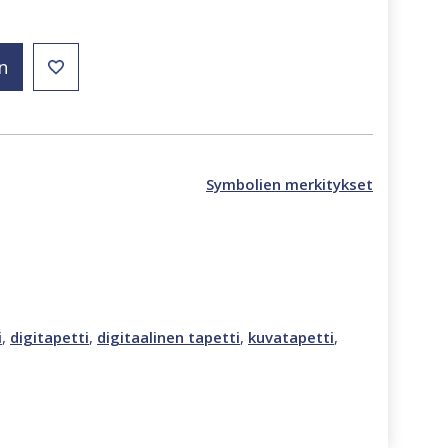
n
Symbolien merkitykset
i
,
digitapetti
,
digitaalinen tapetti
,
kuvatapetti
,