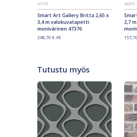
47376
46975
Smart Art Gallery Britta 2,65 x
Smart
3,4 m valokuvatapetti
2,7 m
monivärinen 47376
moni
248,70
€
/rll
157,7
Tutustu myös