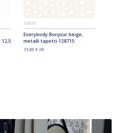
128715
Everybody Bonjour beige,
 12,5
metalli tapetti 128715
73,80
€
/rll