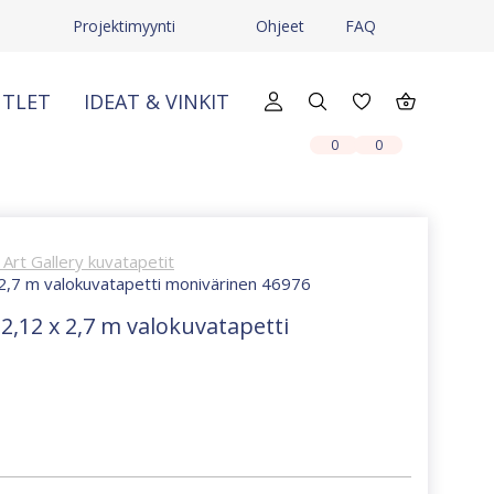
Projektimyynti
Ohjeet
FAQ
TLET
IDEAT & VINKIT
X
X
0
0
Art Gallery kuvatapetit
x 2,7 m valokuvatapetti monivärinen 46976
 2,12 x 2,7 m valokuvatapetti