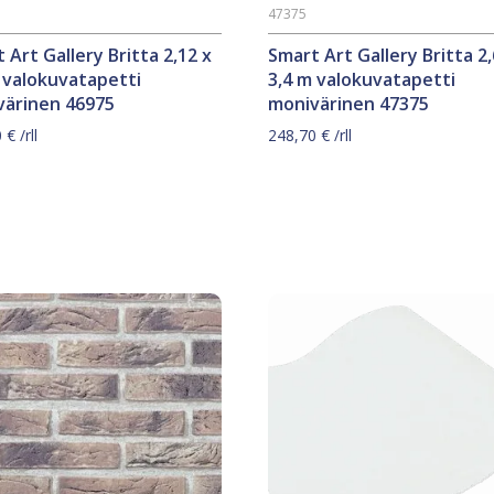
47375
 Art Gallery Britta 2,12 x
Smart Art Gallery Britta 2,
 valokuvatapetti
3,4 m valokuvatapetti
värinen 46975
monivärinen 47375
0
€
/rll
248,70
€
/rll