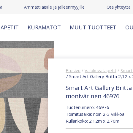
tä
Ammattilaisille ja jälleenmyyjille
Ota yhteyttä
APETIT
KURAMATOT
MUUT TUOTTEET
OU
Etusivu
/
Valokuvatapetit
/
Smart 
/ Smart Art Gallery Britta 2,12 
Smart Art Gallery Britta
monivärinen 46976
Tuotenumero: 46976
Toimitusaika: noin 2-3 viikkoa
Rullankoko: 2.12m x 2.70m