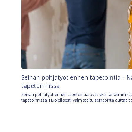
Seinän pohjatyöt ennen tapetointia – N
tapetoinnissa
Seinän pohjatyöt ennen tapetointia ovat yksi tärkeimmist
tapetoinnissa. Huolellisesti valmisteltu seinäpinta auttaa t