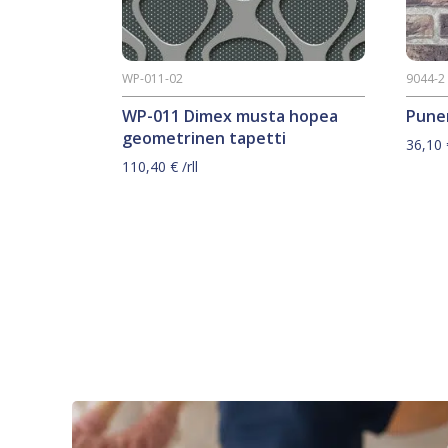
WP-011-02
9044-2
WP-011 Dimex musta hopea
Puner
geometrinen tapetti
36,10
110,40
€
/rll