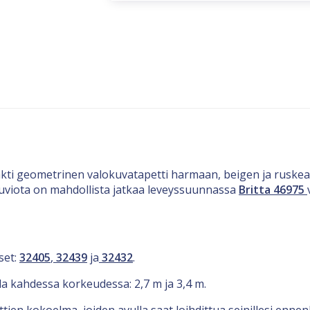
rakti geometrinen valokuvatapetti harmaan, beigen ja ruske
Kuviota on mahdollista jatkaa leveyssuunnassa
Britta 46975
set:
32405
,
32439
ja
32432
.
lla kahdessa korkeudessa: 2,7 m ja 3,4 m.
nttien kokoelma, joiden avulla saat loihdittua seinillesi en