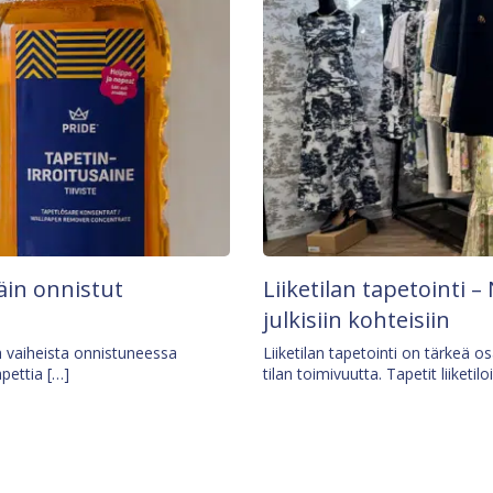
äin onnistut
Liiketilan tapetointi – 
julkisiin kohteisiin
ä vaiheista onnistuneessa
Liiketilan tapetointi on tärkeä 
apettia […]
tilan toimivuutta. Tapetit liiketilo