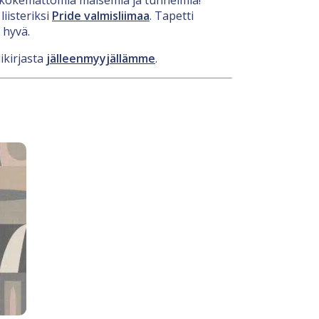
iisteriksi
Pride valmisliimaa
. Tapetti
 hyvä.
ikirjasta
jälleenmyyjällämme
.