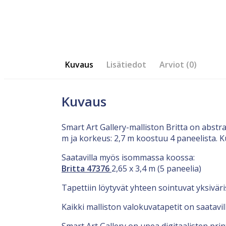
Kuvaus
Lisätiedot
Arviot (0)
Kuvaus
Smart Art Gallery-malliston Britta on abst
m ja korkeus: 2,7 m koostuu 4 paneelista. 
Saatavilla myös isommassa koossa:
Britta 47376
2,65 x 3,4 m (5 paneelia)
Tapettiin löytyvät yhteen sointuvat yksiväri
Kaikki malliston valokuvatapetit on saatavi
Smart Art Gallery on upea digitaalisten pri