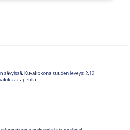
an sävyissä. Kuvakokonaisuuden leveys: 2,12
valokuvatapetilla.
nenkokemattomia maisemia ja tunnelmia!