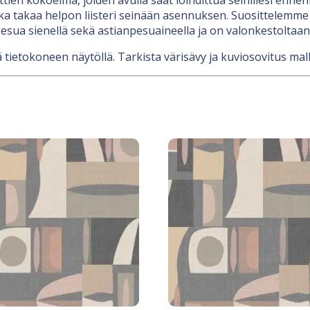
a takaa helpon liisteri seinään asennuksen. Suosittelemme l
esua sienellä sekä astianpesuaineella ja on valonkestoltaan
 tietokoneen näytöllä. Tarkista värisävy ja kuviosovitus mall