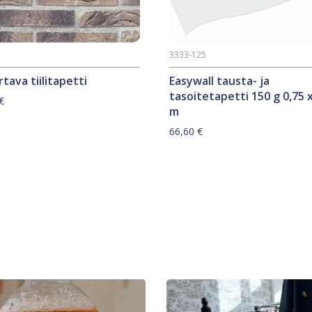
3333-125
tava tiilitapetti
Easywall tausta- ja
tasoitetapetti 150 g 0,75 x
€
m
66,60
€