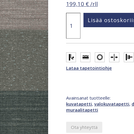
199,10
€
/rll
Smart
Lisää ostoskorii
Art
Gallery
Eske
2,12
x
3,4
m
abstrakti
Lataa tapetointiohje
valokuvatapetti
monivärinen
47349
määrä
Avainsanat tuotteelle:
kuvatapetti
,
valokuvatapetti
,
d
muraalitapetti
Ota yhteyttä