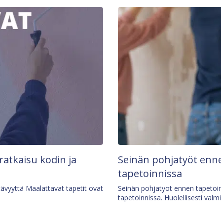
 ratkaisu kodin ja
Seinän pohjatyöt enne
tapetoinnissa
tävyyttä Maalattavat tapetit ovat
Seinän pohjatyöt ennen tapetoin
tapetoinnissa. Huolellisesti valm