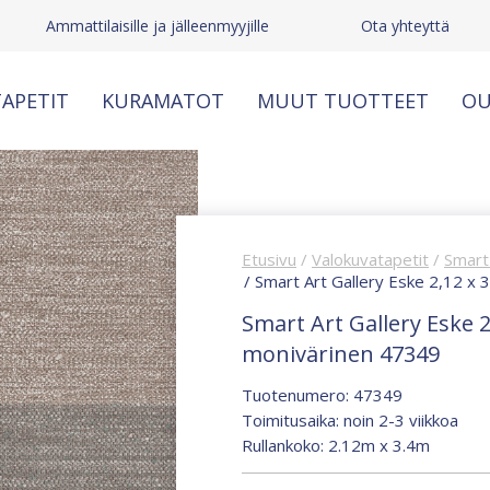
Ammattilaisille ja jälleenmyyjille
Ota yhteyttä
APETIT
KURAMATOT
MUUT TUOTTEET
OU
Etusivu
/
Valokuvatapetit
/
Smart 
/ Smart Art Gallery Eske 2,12 x 
Smart Art Gallery Eske 2
monivärinen 47349
Tuotenumero: 47349
Toimitusaika: noin 2-3 viikkoa
Rullankoko: 2.12m x 3.4m