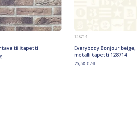
128714
tava tiilitapetti
Everybody Bonjour beige,
metalli tapetti 128714
€
75,50
€
/rll