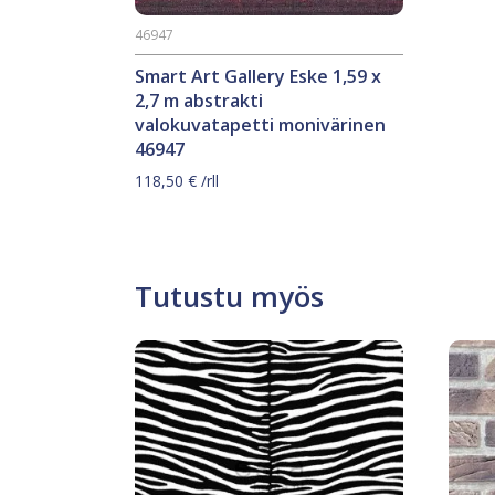
46947
Smart Art Gallery Eske 1,59 x
2,7 m abstrakti
valokuvatapetti monivärinen
46947
118,50
€
/rll
Tutustu myös