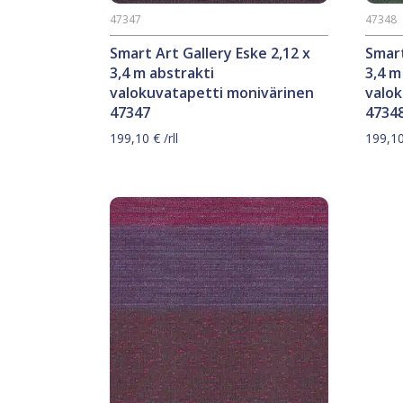
47347
47348
Smart Art Gallery Eske 2,12 x
Smart
3,4 m abstrakti
3,4 m
valokuvatapetti monivärinen
valo
47347
4734
199,10
€
/rll
199,1