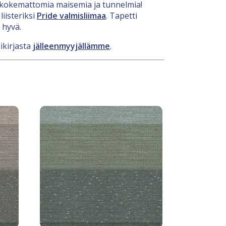
nenkokemattomia maisemia ja tunnelmia!
iisteriksi
Pride valmisliimaa
. Tapetti
 hyvä.
ikirjasta
jälleenmyyjällämme
.