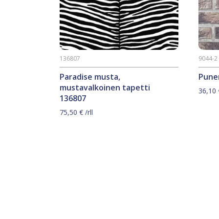
136807
9044-2
Paradise musta,
Puner
mustavalkoinen tapetti
36,10
136807
75,50
€
/rll