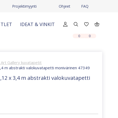
Projektimyynti
Ohjeet
FAQ
TLET
IDEAT & VINKIT
X
X
0
0
Art Gallery kuvatapetit
3,4 m abstrakti valokuvatapetti monivärinen 47349
,12 x 3,4 m abstrakti valokuvatapetti