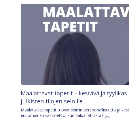
Maalattavat tapetit – kestävä ja tyylikäs
julkisten tilojen seinille
Maalattavat tapetit tuovat seiniin persoonallisuutta ja kes
erinomainen vaihtoehto, kun haluat yhdistää […]