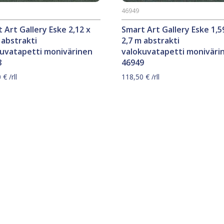
46949
 Art Gallery Eske 2,12 x
Smart Art Gallery Eske 1,5
 abstrakti
2,7 m abstrakti
kuvatapetti monivärinen
valokuvatapetti moniväri
8
46949
0
€
/rll
118,50
€
/rll