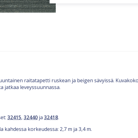
uuntainen raitatapetti ruskean ja beigen sävyissä. Kuvakoko
ta jatkaa leveyssuunnassa.
set:
32415
,
32440
ja
32418
.
lla kahdessa korkeudessa: 2,7 m ja 3,4 m.