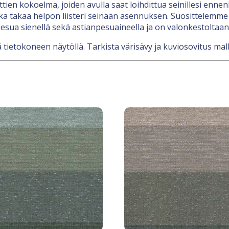
nttien kokoelma, joiden avulla saat loihdittua seinillesi en
a takaa helpon liisteri seinään asennuksen. Suosittelemme l
esua sienellä sekä astianpesuaineella ja on valonkestoltaan
 tietokoneen näytöllä. Tarkista värisävy ja kuviosovitus mall