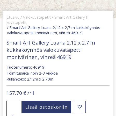
Etusivu
/
Valokuvatapetit
/
Smart Art Gallery II
kuvatapetit
/ Smart Art Gallery Luana 2,12 x 2,7 m kukkaköynnös
valokuvatapetti monivärinen, vihreä 46919
Smart Art Gallery Luana 2,12 x 2,7 m
kukkaköynnös valokuvatapetti
monivärinen, vihreä 46919
Tuotenumero: 46919
Toimitusaika: noin 2-3 viikkoa
Rullankoko: 2.12m x 2.70m
157,70
€
/rll
Smart
Lisää ostoskoriin
Art
Gallery