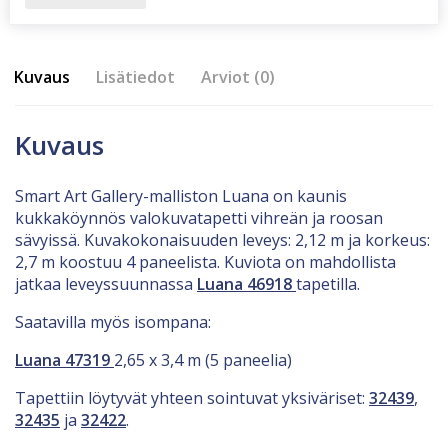
Kuvaus
Lisätiedot
Arviot (0)
Kuvaus
Smart Art Gallery-malliston Luana on kaunis
kukkaköynnös valokuvatapetti vihreän ja roosan
sävyissä. Kuvakokonaisuuden leveys: 2,12 m ja korkeus:
2,7 m koostuu 4 paneelista. Kuviota on mahdollista
jatkaa leveyssuunnassa
Luana 46918
tapetilla.
Saatavilla myös isompana:
Luana 47319
2,65 x 3,4 m (5 paneelia)
Tapettiin löytyvät yhteen sointuvat yksiväriset:
32439
,
32435
ja
32422
.