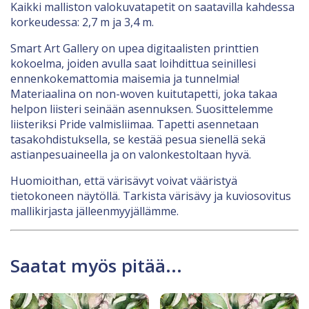
Kaikki malliston valokuvatapetit on saatavilla kahdessa
korkeudessa: 2,7 m ja 3,4 m.
Smart Art Gallery on upea digitaalisten printtien
kokoelma, joiden avulla saat loihdittua seinillesi
ennenkokemattomia maisemia ja tunnelmia!
Materiaalina on non-woven kuitutapetti, joka takaa
helpon liisteri seinään asennuksen. Suosittelemme
liisteriksi Pride valmisliimaa. Tapetti asennetaan
tasakohdistuksella, se kestää pesua sienellä sekä
astianpesuaineella ja on valonkestoltaan hyvä.
Huomioithan, että värisävyt voivat vääristyä
tietokoneen näytöllä. Tarkista värisävy ja kuviosovitus
mallikirjasta jälleenmyyjällämme.
Saatat myös pitää...