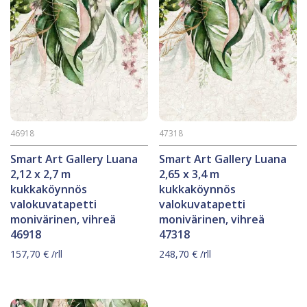
46918
47318
Smart Art Gallery Luana
Smart Art Gallery Luana
2,12 x 2,7 m
2,65 x 3,4 m
kukkaköynnös
kukkaköynnös
valokuvatapetti
valokuvatapetti
monivärinen, vihreä
monivärinen, vihreä
46918
47318
157,70
€
/rll
248,70
€
/rll