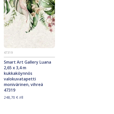
47319
Smart Art Gallery Luana
2,65 x 3,4 m
kukkaköynnös
valokuvatapetti
monivärinen, vihreä
47319
248,70
€
/rll