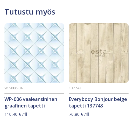
Tutustu myös
WP-006-04
137743
WP-006 vaaleansininen
Everybody Bonjour beige
graafinen tapetti
tapetti 137743
110,40
€
/rll
76,80
€
/rll