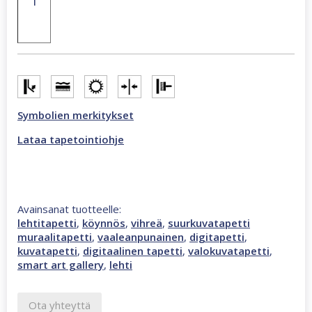
Luana
2,12
x
2,7
m
kukkaköynnös
valokuvatapetti
monivärinen,
Symbolien merkitykset
vihreä
46919
Lataa tapetointiohje
määrä
Avainsanat tuotteelle:
lehtitapetti
,
köynnös
,
vihreä
,
suurkuvatapetti
muraalitapetti
,
vaaleanpunainen
,
digitapetti
,
kuvatapetti
,
digitaalinen tapetti
,
valokuvatapetti
,
smart art gallery
,
lehti
Ota yhteyttä