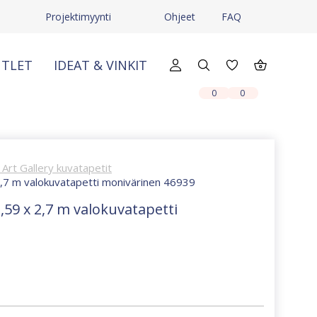
Projektimyynti
Ohjeet
FAQ
TLET
IDEAT & VINKIT
X
X
0
0
Art Gallery kuvatapetit
 2,7 m valokuvatapetti monivärinen 46939
,59 x 2,7 m valokuvatapetti