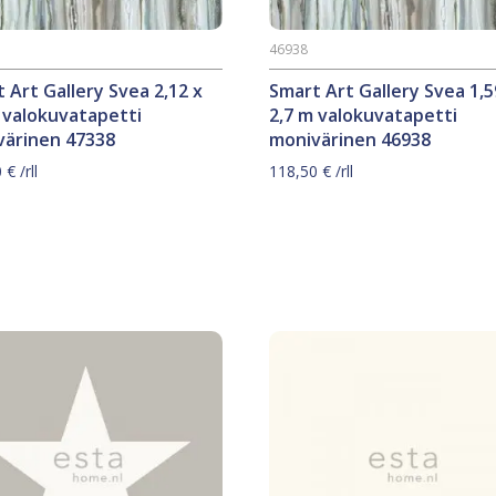
46938
 Art Gallery Svea 2,12 x
Smart Art Gallery Svea 1,5
 valokuvatapetti
2,7 m valokuvatapetti
värinen 47338
monivärinen 46938
0
€
/rll
118,50
€
/rll