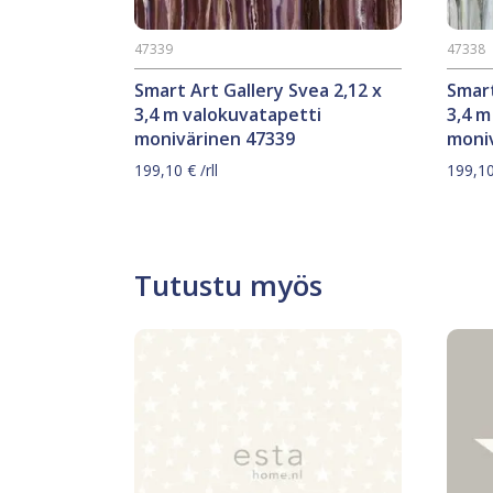
47339
47338
Smart Art Gallery Svea 2,12 x
Smart
3,4 m valokuvatapetti
3,4 m
monivärinen 47339
moni
199,10
€
/rll
199,1
Tutustu myös