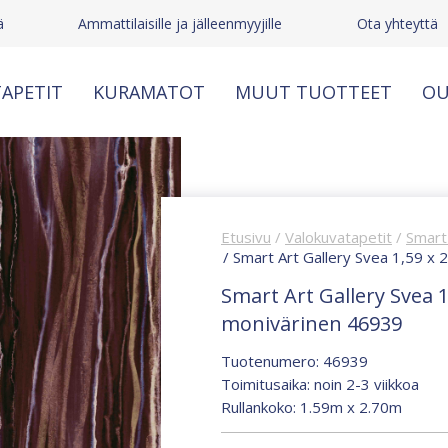
ä
Ammattilaisille ja jälleenmyyjille
Ota yhteyttä
APETIT
KURAMATOT
MUUT TUOTTEET
OU
Etusivu
/
Valokuvatapetit
/
Smart 
/ Smart Art Gallery Svea 1,59 x
Smart Art Gallery Svea 1
monivärinen 46939
Tuotenumero: 46939
Toimitusaika: noin 2-3 viikkoa
Rullankoko: 1.59m x 2.70m