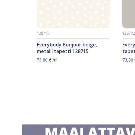
128715
12870
Everybody Bonjour beige,
Ever
metalli tapetti 128715
tapet
73,80
€
/rll
73,80