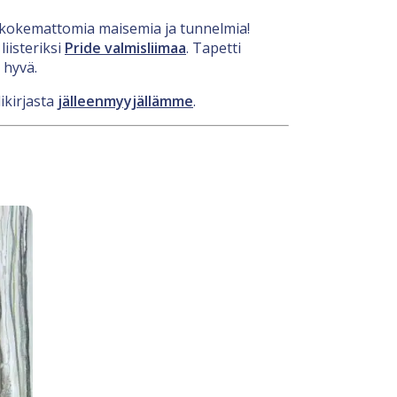
nenkokemattomia maisemia ja tunnelmia!
iisteriksi
Pride valmisliimaa
. Tapetti
 hyvä.
ikirjasta
jälleenmyyjällämme
.