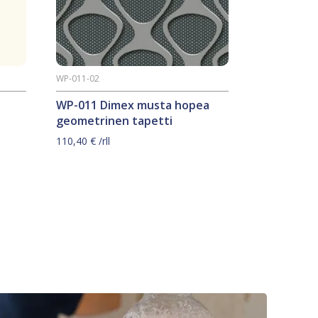
WP-011-02
WP-011 Dimex musta hopea
geometrinen tapetti
110,40
€
/rll