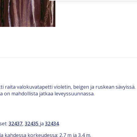
ti raita valokuvatapetti violetin, beigen ja ruskean sävyiss
ta on mahdollista jatkaa leveyssuunnassa.
set:
32437
,
32435
ja
32434
.
lla kahdessa korkeudessa: 2,7 m ja 3,4 m.