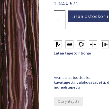
118,50
€
/rll
Smart
Lisää ostoskorii
Art
Gallery
Svea
1,59
x
2,7
m
valokuvatapetti
Lataa tapetointiohje
monivärinen
46939
määrä
Avainsanat tuotteelle:
kuvatapetti
,
valokuvatapetti
,
d
muraalitapetti
Ota yhteyttä