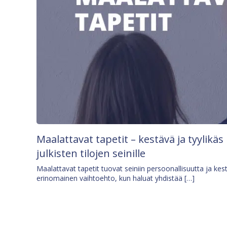
Maalattavat tapetit – kestävä ja tyylikäs
julkisten tilojen seinille
Maalattavat tapetit tuovat seiniin persoonallisuutta ja kes
erinomainen vaihtoehto, kun haluat yhdistää […]