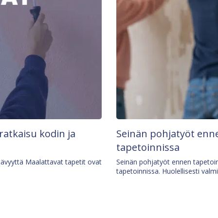
 ratkaisu kodin ja
Seinän pohjatyöt enne
tapetoinnissa
tävyyttä Maalattavat tapetit ovat
Seinän pohjatyöt ennen tapetoin
tapetoinnissa. Huolellisesti valm