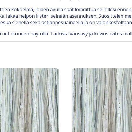
nttien kokoelma, joiden avulla saat loihdittua seinillesi en
a takaa helpon liisteri seinään asennuksen. Suosittelemme l
esua sienellä sekä astianpesuaineella ja on valonkestoltaan
 tietokoneen näytöllä. Tarkista värisävy ja kuviosovitus mall