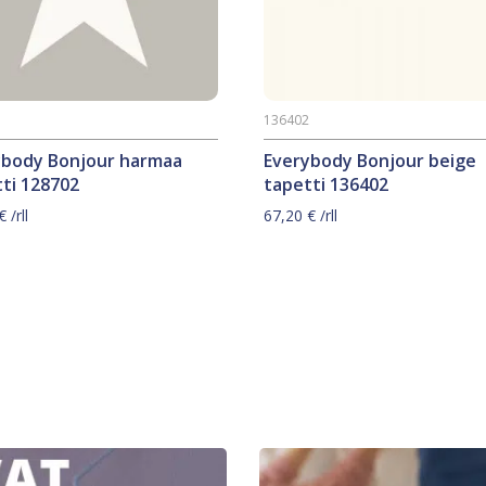
2
136402
ybody Bonjour harmaa
Everybody Bonjour beige
ti 128702
tapetti 136402
€
/rll
67,20
€
/rll