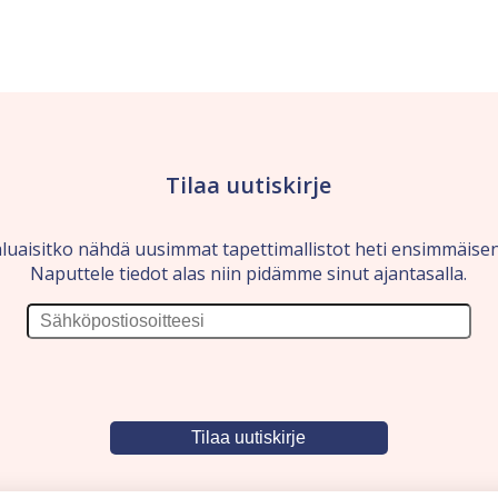
Tilaa uutiskirje
luaisitko nähdä uusimmat tapettimallistot heti ensimmäise
Naputtele tiedot alas niin pidämme sinut ajantasalla.