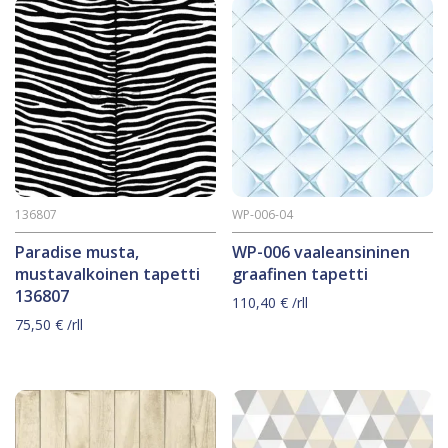
136807
WP-006-04
Paradise musta,
WP-006 vaaleansininen
mustavalkoinen tapetti
graafinen tapetti
136807
110,40
€
/rll
75,50
€
/rll