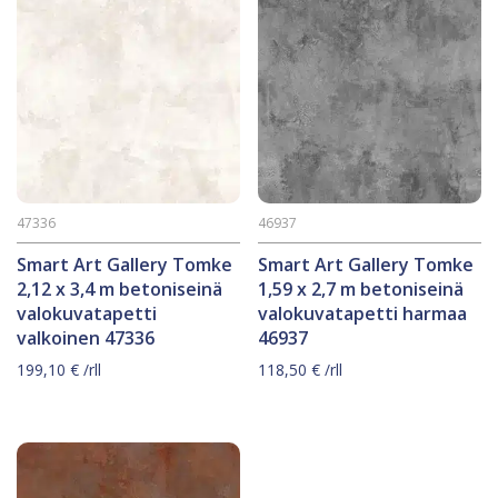
47336
46937
Smart Art Gallery Tomke
Smart Art Gallery Tomke
2,12 x 3,4 m betoniseinä
1,59 x 2,7 m betoniseinä
valokuvatapetti
valokuvatapetti harmaa
valkoinen 47336
46937
199,10
€
/rll
118,50
€
/rll