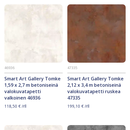
46936
47335
Smart Art Gallery Tomke
Smart Art Gallery Tomke
1,59 x 2,7 m betoniseinä
2,12 x 3,4 m betoniseinä
valokuvatapetti
valokuvatapetti ruskea
valkoinen 46936
47335
118,50
€
/rll
199,10
€
/rll