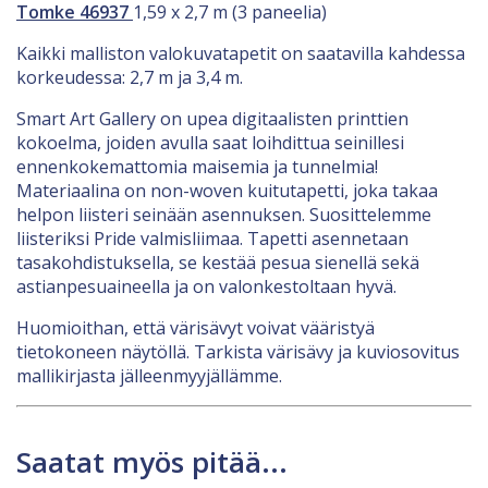
Tomke 46937
1,59 x 2,7 m (3 paneelia)
Kaikki malliston valokuvatapetit on saatavilla kahdessa
korkeudessa: 2,7 m ja 3,4 m.
Smart Art Gallery on upea digitaalisten printtien
kokoelma, joiden avulla saat loihdittua seinillesi
ennenkokemattomia maisemia ja tunnelmia!
Materiaalina on non-woven kuitutapetti, joka takaa
helpon liisteri seinään asennuksen. Suosittelemme
liisteriksi Pride valmisliimaa. Tapetti asennetaan
tasakohdistuksella, se kestää pesua sienellä sekä
astianpesuaineella ja on valonkestoltaan hyvä.
Huomioithan, että värisävyt voivat vääristyä
tietokoneen näytöllä. Tarkista värisävy ja kuviosovitus
mallikirjasta jälleenmyyjällämme.
Saatat myös pitää...