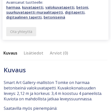
Avainsanat tuotteelle:
harmaa
,
kuvatapetti
,
valokuvatapetti
,
betoni
,
suurkuvatapetti muraalitapetti
,
digitapetti
,
digitaalinen tapetti
,
betoniseinä
Ota yhteyttä
Kuvaus
Lisätiedot
Arviot (0)
Kuvaus
Smart Art Gallery-malliston Tomke on harmaa
betoniseinä valokuvatapetti. Kuvakokonaisuuden
leveys: 2,12 m ja korkeus: 3,4 m koostuu 4 paneelista.
Kuviota on mahdollista jatkaa leveyssuunnassa.
Saatavilla myös pienempänä: