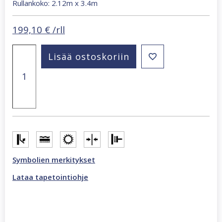
Rullankoko: 2.12m x 3.4m
199,10
€
/rll
Smart
Lisää ostoskoriin
Art
Gallery
Tomke
2,12
x
3,4
m
betoniseinä
valokuvatapetti
harmaa
47337
Symbolien merkitykset
määrä
Lataa tapetointiohje