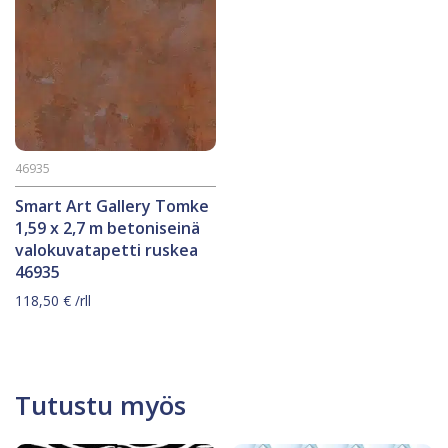
46935
Smart Art Gallery Tomke
1,59 x 2,7 m betoniseinä
valokuvatapetti ruskea
46935
118,50
€
/rll
Tutustu myös