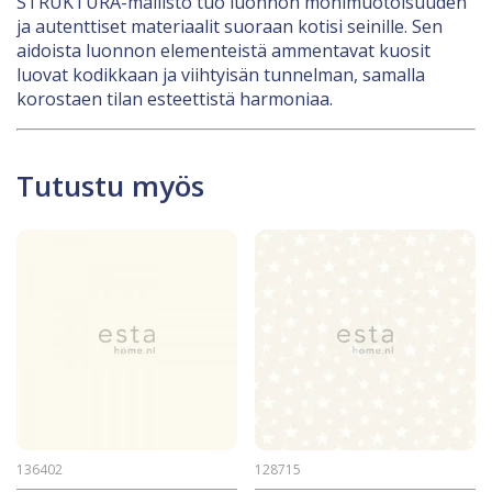
STRUKTURA-mallisto tuo luonnon monimuotoisuuden
ja autenttiset materiaalit suoraan kotisi seinille. Sen
aidoista luonnon elementeistä ammentavat kuosit
luovat kodikkaan ja viihtyisän tunnelman, samalla
korostaen tilan esteettistä harmoniaa.
Tutustu myös
136402
128715