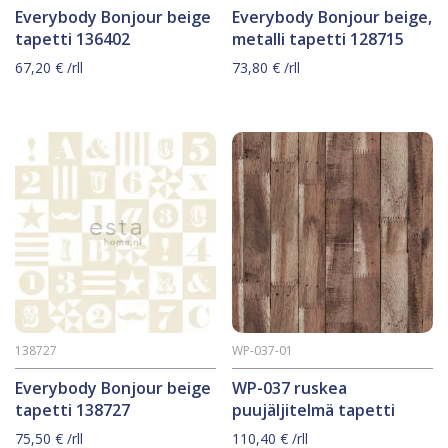
Everybody Bonjour beige
Everybody Bonjour beige,
tapetti 136402
metalli tapetti 128715
67,20
€
/rll
73,80
€
/rll
138727
WP-037-01
Everybody Bonjour beige
WP-037 ruskea
tapetti 138727
puujäljitelmä tapetti
75,50
€
/rll
110,40
€
/rll