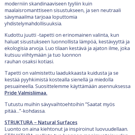
moderniin skandinaaviseen tyyliin kuin
maalaisromanttiseen sisustukseen, ja sen neutraali
sävymaailma tarjoaa loputtomia
yhdistelymahdollisuuksia.
Kudottu juutti -tapetti on erinomainen valinta, kun
haluat sisustukseen luonnollista lämpöä, kestävyyttä ja
ekologisia arvoja. Luo tilaan kestävä ja ajaton ilme, joka
kutsuu viihtymään ja tuo luonnon
rauhan osaksi kotiasi.
Tapetti on valmistettu laadukkaasta kuidusta ja se
kestää pyyhkimistä kostealla sienellä ja miedolla
pesuaineella. Suosittelemme käyttämään asennuksessa
Pride Valmisliimaa.
Tutustu muihin sävyvaihtoehtoihin ”Saatat myös
pitää…”-kohdassa.
STRUKTURA – Natural Surfaces
Luonto on aina kiehtonut ja inspiroinut luovuudellaan.