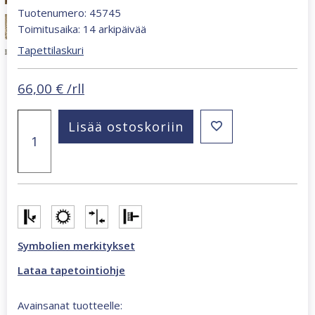
Tuotenumero: 45745
Toimitusaika: 14 arkipäivää
Tapettilaskuri
66,00
€
/rll
Struktura
Lisää ostoskoriin
natural
surfaces
kudottu
juuttitapetti
beige,
keltainen
45745
määrä
Symbolien merkitykset
Lataa tapetointiohje
Avainsanat tuotteelle: