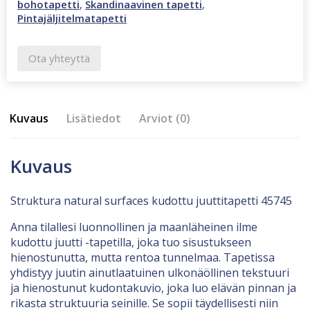
bohotapetti
,
Skandinaavinen tapetti
,
Pintajäljitelmatapetti
Ota yhteyttä
Kuvaus
Lisätiedot
Arviot (0)
Kuvaus
Struktura natural surfaces kudottu juuttitapetti 45745
Anna tilallesi luonnollinen ja maanläheinen ilme
kudottu juutti -tapetilla, joka tuo sisustukseen
hienostunutta, mutta rentoa tunnelmaa. Tapetissa
yhdistyy juutin ainutlaatuinen ulkonäöllinen tekstuuri
ja hienostunut kudontakuvio, joka luo elävän pinnan ja
rikasta struktuuria seinille. Se sopii täydellisesti niin