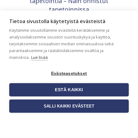
tapetointia – Näin onnistut
tapetoinnissa
Seinän pohjatyöt ennen tapetointia ovat
Tietoa sivustolla käytetyistä evästeistä
yksi tärkeimmistä vaiheista
onnistuneessa tapetoinnissa. Huolellisesti
Käytämme sivustollamme evästeitä kerätäksemme ja
valmisteltu seinäpinta auttaa tapettia […]
analysoidaksemme sivuston suorituskykyä ja käyttöä,
tarjotaksemme sosiaalisen median ominaisuuksia sekä
parantaaksemme ja räätälöidäksemme sisältöä ja
mainoksia.
Lue lisää
Evästeasetukset
ESTÄ KAIKKI
SALLI KAIKKI EVÄSTEET