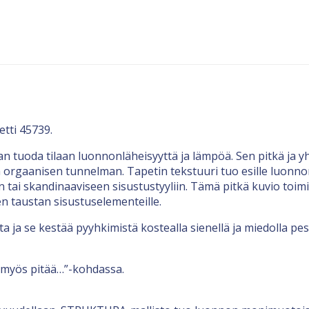
etti 45739.
n tuoda tilaan luonnonläheisyyttä ja lämpöä. Sen pitkä ja yh
a orgaanisen tunnelman. Tapetin tekstuuri tuo esille luonno
tai skandinaaviseen sisustustyyliin. Tämä pitkä kuvio toimii h
en taustan sisustuselementeille.
ta ja se kestää pyyhkimistä kostealla sienellä ja miedolla p
 myös pitää…”-kohdassa.