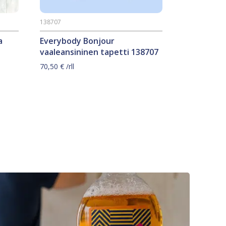
138707
a
Everybody Bonjour
vaaleansininen tapetti 138707
70,50
€
/rll