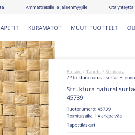
tä
Ammattilaisille ja jälleenmyyjille
Ota yhteyttä
APETIT
KURAMATOT
MUUT TUOTTEET
OU
Etusivu
/
Tapetit
/
Struktura
/ Struktura natural surfaces puno
Struktura natural surfa
45739
Tuotenumero: 45739
Toimitusaika: 14 arkipäivää
Tapettilaskuri