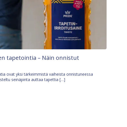
n tapetointia – Näin onnistut
tia ovat yksi tärkeimmistä vaiheista onnistuneessa
isteltu seinäpinta auttaa tapettia […]