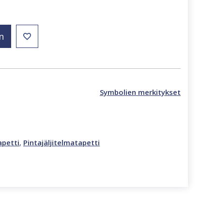
n
Symbolien merkitykset
apetti
,
Pintajäljitelmatapetti