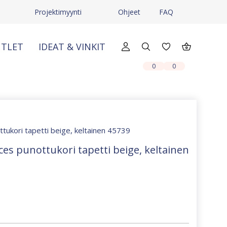
Projektimyynti
Ohjeet
FAQ
TLET
IDEAT & VINKIT
X
X
0
0
ttukori tapetti beige, keltainen 45739
ces punottukori tapetti beige, keltainen