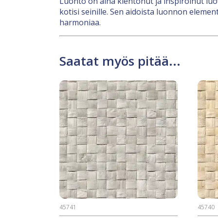
Luonto on aina kiehtonut ja inspiroinut l
kotisi seinille. Sen aidoista luonnon eleme
harmoniaa.
Saatat myös pitää...
45741
45740