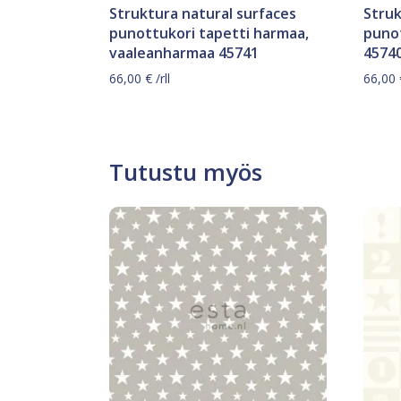
Struktura natural surfaces
Struk
punottukori tapetti harmaa,
punot
vaaleanharmaa 45741
4574
66,00
€
/rll
66,00
Tutustu myös