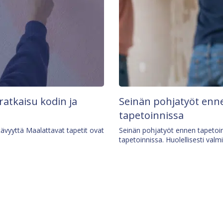
 ratkaisu kodin ja
Seinän pohjatyöt enne
tapetoinnissa
tävyyttä Maalattavat tapetit ovat
Seinän pohjatyöt ennen tapetoin
tapetoinnissa. Huolellisesti valm