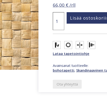
66,00
€
/rll
Struktura
Lisää ostoskorii
natural
surfaces
punottukori
tapetti
beige,
keltainen
45739
määrä
Lataa tapetointiohje
Avainsanat tuotteelle:
bohotapetti
,
Skandinaavinen t
Ota yhteyttä