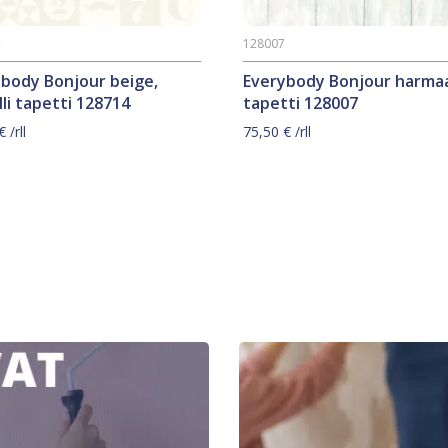
4
128007
ybody Bonjour beige,
Everybody Bonjour harma
li tapetti 128714
tapetti 128007
€
/rll
75,50
€
/rll