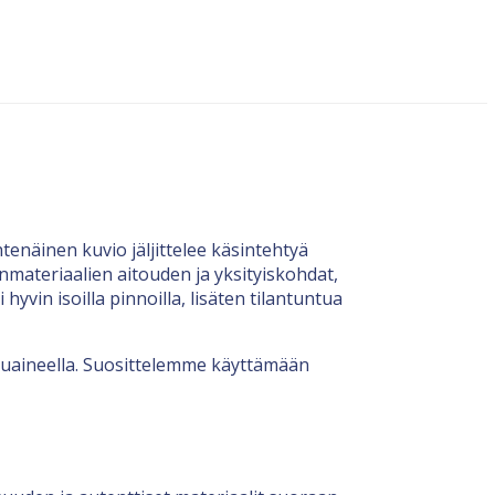
tenäinen kuvio jäljittelee käsintehtyä
nmateriaalien aitouden ja yksityiskohdat,
yvin isoilla pinnoilla, lisäten tilantuntua
esuaineella. Suosittelemme käyttämään