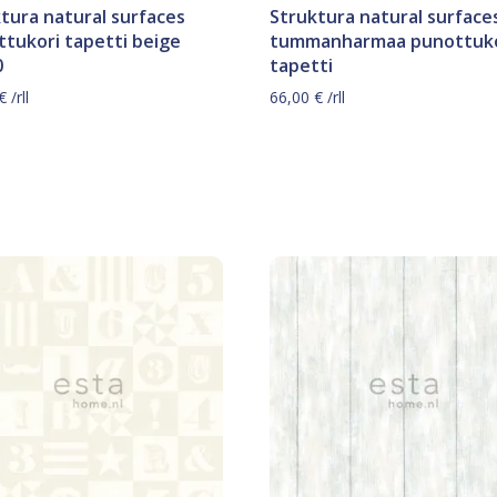
tura natural surfaces
Struktura natural surface
tukori tapetti beige
tummanharmaa punottuko
0
tapetti
€
/rll
66,00
€
/rll