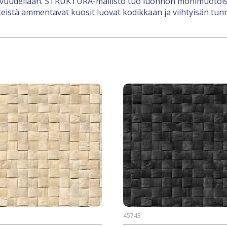
uovuudellaan. STRUKTURA-mallisto tuo luonnon monimuotoisu
nteistä ammentavat kuosit luovat kodikkaan ja viihtyisän tun
45743