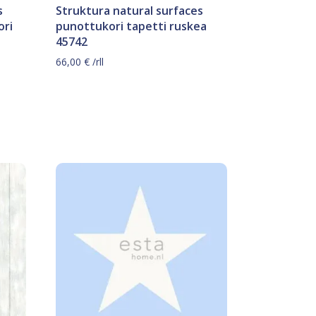
s
Struktura natural surfaces
ri
punottukori tapetti ruskea
45742
66,00
€
/rll