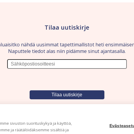
Tilaa uutiskirje
luaisitko nähdä uusimmat tapettimallistot heti ensimmäise
Naputtele tiedot alas niin pidämme sinut ajantasalla.
me sivuston suorituskykyä ja käyttöä,
Evästeaset
mme ja räätälöidäksemme sisältöä ja