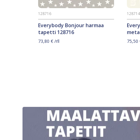
128716
12871
Everybody Bonjour harmaa
Ever
tapetti 128716
metal
73,80
€
/rll
75,50