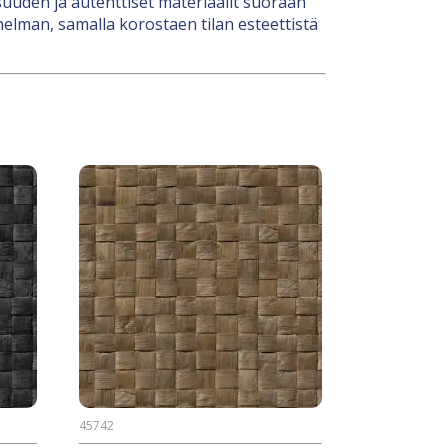
uden ja autenttiset materiaalit suoraan
nelman, samalla korostaen tilan esteettistä
45742