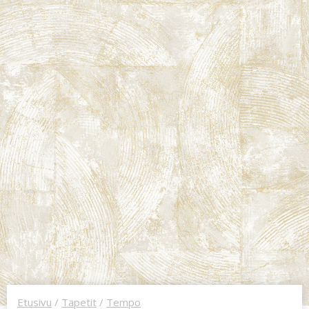
Etusivu
/
Tapetit
/
Tempo