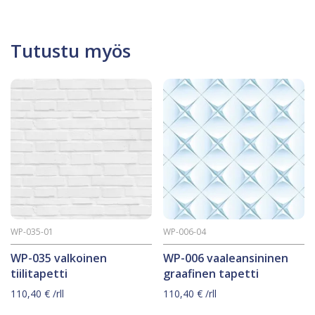
41,50 €.
29,90 €.
oli:
on:
41,50 €.
29,90 €.
Tutustu myös
WP-035-01
WP-006-04
WP-035 valkoinen
WP-006 vaaleansininen
tiilitapetti
graafinen tapetti
110,40
€
/rll
110,40
€
/rll