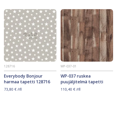
128716
WP-037-01
Everybody Bonjour
WP-037 ruskea
harmaa tapetti 128716
puujäljitelmä tapetti
73,80
€
/rll
110,40
€
/rll