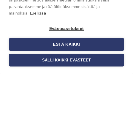
tarjotaksemme sosiaalisen median ominaisuuksia sekä
parantaaksemme ja räätälöidäksemme sisältöä ja
onnistut tapetoinnissa
mainoksia.
Lue lisää
Seinän pohjatyöt ennen tapetointia
ovat yksi tärkeimmistä vaiheista
onnistuneessa tapetoinnissa.
Evästeasetukset
Huolellisesti valmisteltu seinäpinta
auttaa tapettia […]
ESTÄ KAIKKI
SALLI KAIKKI EVÄSTEET