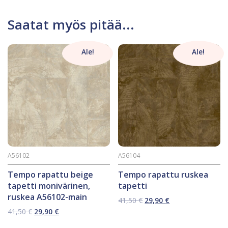
Saatat myös pitää...
Ale!
Ale!
A56102
A56104
Tempo rapattu beige
Tempo rapattu ruskea
tapetti monivärinen,
tapetti
ruskea A56102-main
Alkuperäinen
Nykyinen
41,50
€
29,90
€
hinta
hinta
Alkuperäinen
Nykyinen
41,50
€
29,90
€
oli:
on:
hinta
hinta