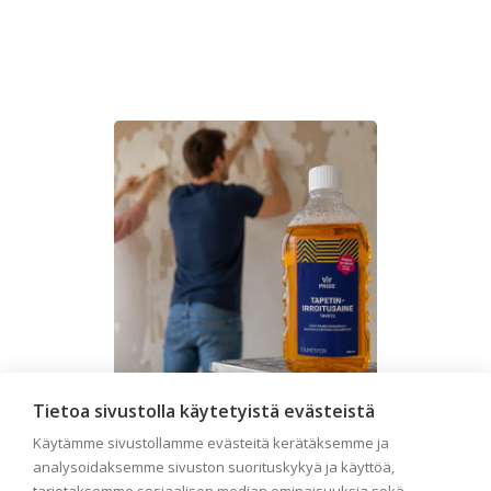
Tietoa sivustolla käytetyistä evästeistä
Käytämme sivustollamme evästeitä kerätäksemme ja
Seinän pohjatyöt ennen
analysoidaksemme sivuston suorituskykyä ja käyttöä,
tapetointia – Näin