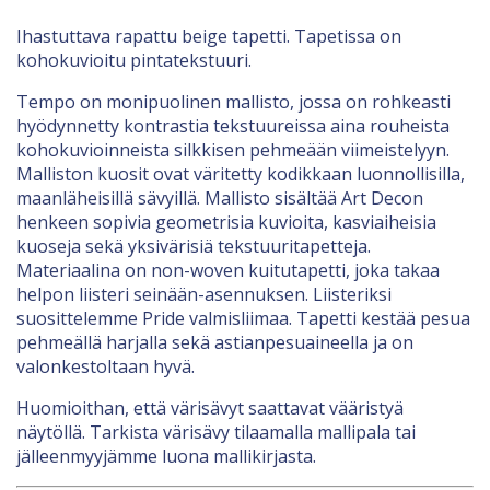
Ihastuttava rapattu beige tapetti. Tapetissa on
kohokuvioitu pintatekstuuri.
Tempo on monipuolinen mallisto, jossa on rohkeasti
hyödynnetty kontrastia tekstuureissa aina rouheista
kohokuvioinneista silkkisen pehmeään viimeistelyyn.
Malliston kuosit ovat väritetty kodikkaan luonnollisilla,
maanläheisillä sävyillä. Mallisto sisältää Art Decon
henkeen sopivia geometrisia kuvioita, kasviaiheisia
kuoseja sekä yksivärisiä tekstuuritapetteja.
Materiaalina on non-woven kuitutapetti, joka takaa
helpon liisteri seinään-asennuksen. Liisteriksi
suosittelemme Pride valmisliimaa. Tapetti kestää pesua
pehmeällä harjalla sekä astianpesuaineella ja on
valonkestoltaan hyvä.
Huomioithan, että värisävyt saattavat vääristyä
näytöllä. Tarkista värisävy tilaamalla mallipala tai
jälleenmyyjämme luona mallikirjasta.