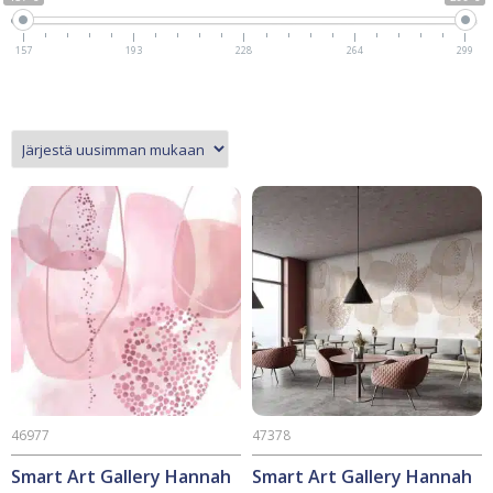
157
193
228
264
299
46977
47378
Smart Art Gallery Hannah
Smart Art Gallery Hannah