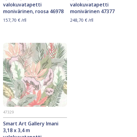
valokuvatapetti
valokuvatapetti
monivärinen, roosa 46978
monivärinen 47377
157,70
€
/rll
248,70
€
/rll
47329
Smart Art Gallery Imani
3,18 x 3,4 m