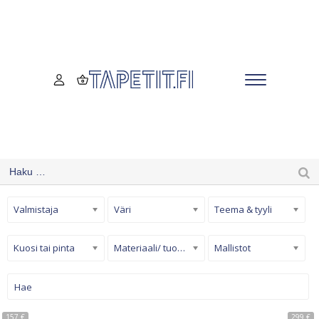
Valmistaja
Väri
Teema & tyyli
Kuosi tai pinta
Materiaali/ tuotetyyppi
Mallistot
157 €
299 €