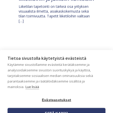
Liiketilan tapetointi on tärkeä osa yrityksen
visuaalista ilmettä, asiakaskokemusta sekä
tilan toimivuutta. Tapetit liiketiloihin valitaan
[…]
Tietoa sivustolla käytetyistä evästeistä
Käytämme sivustollamme evästeitä kerätäksemme ja
analysoidaksemme sivuston suorituskykyä ja käyttöä,
tarjotaksemme sosiaalisen median ominaisuuksia sekä
parantaaksemme ja räätälöidäksemme sisältöä ja
mainoksia.
Lue lisää
Tilaa uutiskirje
Evästeasetukset
Haluaisitko nähdä uusimmat tapettimallistot heti