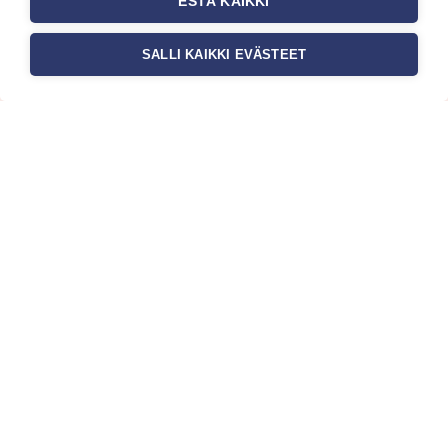
ESTÄ KAIKKI
ensimmäisenä? Naputtele tiedot alas niin
pidämme sinut ajantasalla.
SALLI KAIKKI EVÄSTEET
c/o Suomen AM-Markkinointi Oy
Olemme kotimaisten tapettimarkkinoiden
edelläkävijänä ja tuomme kansainväliset