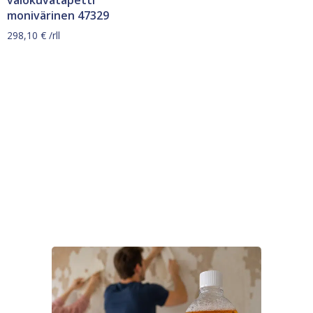
valokuvatapetti
monivärinen 47329
298,10
€
/rll