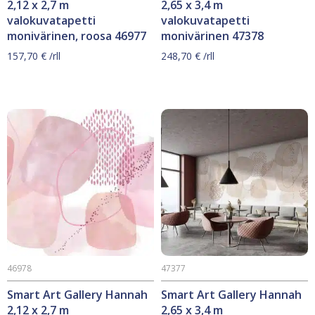
2,12 x 2,7 m
2,65 x 3,4 m
valokuvatapetti
valokuvatapetti
monivärinen, roosa 46977
monivärinen 47378
157,70
€
/rll
248,70
€
/rll
46978
47377
Smart Art Gallery Hannah
Smart Art Gallery Hannah
2,12 x 2,7 m
2,65 x 3,4 m