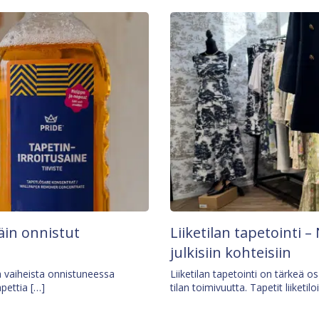
äin onnistut
Liiketilan tapetointi – 
julkisiin kohteisiin
ä vaiheista onnistuneessa
Liiketilan tapetointi on tärkeä 
apettia […]
tilan toimivuutta. Tapetit liiketilo