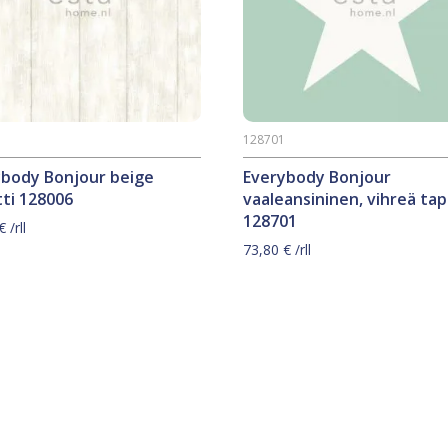
6
128701
ybody Bonjour beige
Everybody Bonjour
ti 128006
vaaleansininen, vihreä tap
128701
€
/rll
73,80
€
/rll