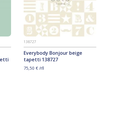
138727
Everybody Bonjour beige
etti
tapetti 138727
75,50
€
/rll