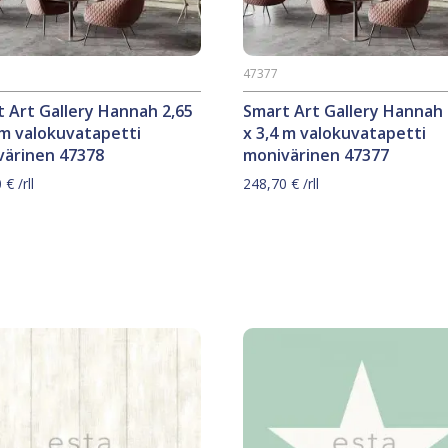
47377
 Art Gallery Hannah 2,65
Smart Art Gallery Hannah 
 m valokuvatapetti
x 3,4 m valokuvatapetti
värinen 47378
monivärinen 47377
0
€
/rll
248,70
€
/rll