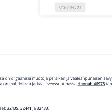
Ota yhteyttä
sa on orgaanisia muotoja persikan ja vaaleanpunaisen sävy
ta on mahdollista jatkaa leveyssuunnassa
Hannah 46978
tape
set:
32435
,
32441
ja
32433
.