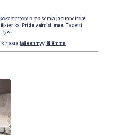
nenkokemattomia maisemia ja tunnelmia!
iisteriksi
Pride valmisliimaa
. Tapetti
 hyvä.
ikirjasta
jälleenmyyjällämme
.