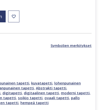
n
Symbolien merkitykset
npunainen tapetti
,
kuvatapetti
,
lohenpunainen
anpunainen tapetti
,
Abstrakti tapetti
,
i
,
digitapetti
,
digitaalinen tapetti
,
moderni tapetti
,
n tapetti
,
soikio tapetti
,
ovaali tapetti
,
pallo
en tapetti
,
hempeä tapetti