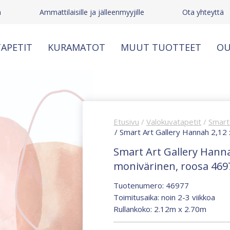
ä
Ammattilaisille ja jälleenmyyjille
Ota yhteyttä
APETIT
KURAMATOT
MUUT TUOTTEET
OU
Etusivu
/
Valokuvatapetit
/
Smart 
/ Smart Art Gallery Hannah 2,12
Smart Art Gallery Hanna
monivärinen, roosa 469
Tuotenumero: 46977
Toimitusaika: noin 2-3 viikkoa
Rullankoko: 2.12m x 2.70m