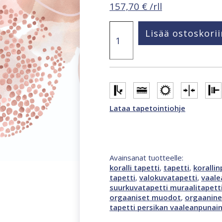
157,70
€
/rll
Smart
Lisää ostoskorii
Art
Gallery
Hannah
2,12
x
2,7
m
valokuvatapetti
Lataa tapetointiohje
monivärinen,
roosa
46977
määrä
Avainsanat tuotteelle:
koralli tapetti
,
tapetti
,
koralli
tapetti
,
valokuvatapetti
,
vaale
suurkuvatapetti muraalitapett
orgaaniset muodot
,
orgaanine
tapetti persikan vaaleanpunain