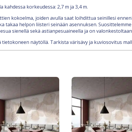
lla kahdessa korkeudessa: 2,7 m ja 3,4 m.
nttien kokoelma, joiden avulla saat loihdittua seinillesi en
a takaa helpon liisteri seinään asennuksen. Suosittelemme l
esua sienellä sekä astianpesuaineella ja on valonkestoltaan
 tietokoneen näytöllä. Tarkista värisävy ja kuviosovitus mall