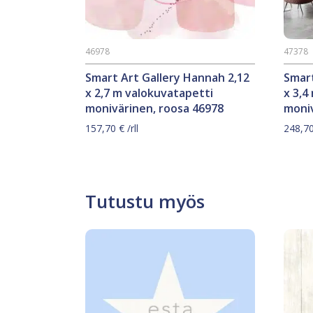
46978
47378
Smart Art Gallery Hannah 2,12
Smart
x 2,7 m valokuvatapetti
x 3,4
monivärinen, roosa 46978
moni
157,70
€
/rll
248,7
Tutustu myös