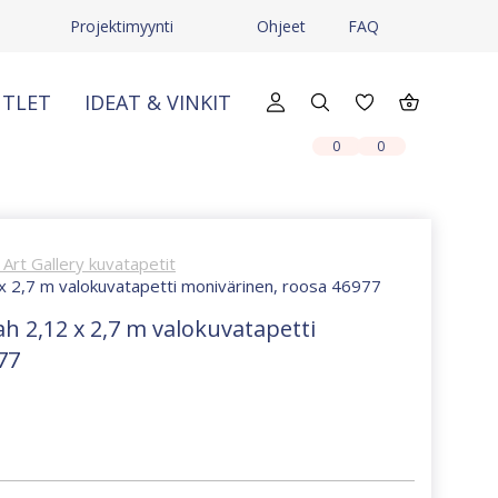
Projektimyynti
Ohjeet
FAQ
TLET
IDEAT & VINKIT
X
X
0
0
Art Gallery kuvatapetit
 x 2,7 m valokuvatapetti monivärinen, roosa 46977
h 2,12 x 2,7 m valokuvatapetti
77