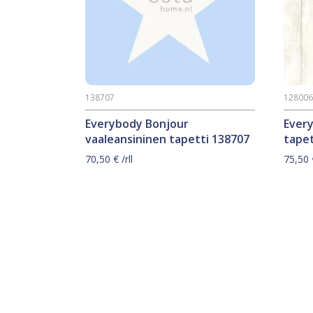
138707
12800
Everybody Bonjour
Ever
vaaleansininen tapetti 138707
tapet
70,50
€
/rll
75,50