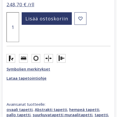
248,70
€
/rll
Smart
Lisää ostoskoriin
Art
Gallery
Hannah
2,65
x
3,4
m
valokuvatapetti
monivärinen
47377
Symbolien merkitykset
määrä
Lataa tapetointiohje
Avainsanat tuotteelle:
ovaali tapetti
,
Abstrakti tapetti
,
hempeä tapetti
,
pallo tapetti
,
suurkuvatapetti muraalitapetti
,
tapetti
,