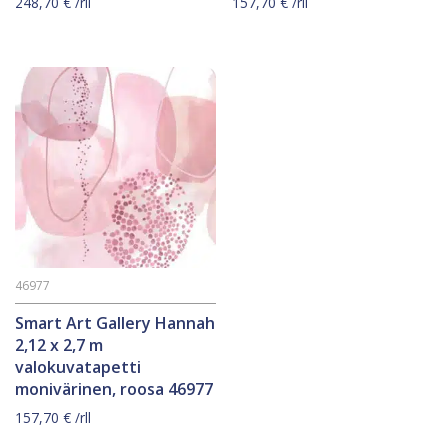
248,70
€
/rll
157,70
€
/rll
46977
Smart Art Gallery Hannah
2,12 x 2,7 m
valokuvatapetti
monivärinen, roosa 46977
157,70
€
/rll