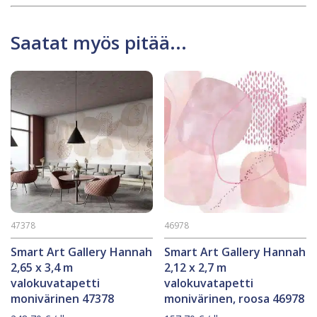
Saatat myös pitää...
47378
46978
Smart Art Gallery Hannah
Smart Art Gallery Hannah
2,65 x 3,4 m
2,12 x 2,7 m
valokuvatapetti
valokuvatapetti
monivärinen 47378
monivärinen, roosa 46978