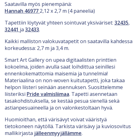
Saatavilla myös pienempänä:
Hannah 46977
2,12 x 2,7 m (4 paneelia)
Tapettiin löytyvät yhteen sointuvat yksiväriset:
32435
,
32441
ja
32433
.
Kaikki malliston valokuvatapetit on saatavilla kahdessa
korkeudessa: 2,7 m ja 3,4 m.
Smart Art Gallery on upea digitaalisten printtien
kokoelma, joiden avulla saat loihdittua seinillesi
ennenkokemattomia maisemia ja tunnelmia!
Materiaalina on non-woven kuitutapetti, joka takaa
helpon liisteri seinään asennuksen. Suosittelemme
liisteriksi
Pride valmisliimaa
. Tapetti asennetaan
tasakohdistuksella, se kestää pesua sienellä sekä
astianpesuaineella ja on valonkestoltaan hyvä.
Huomioithan, että värisävyt voivat vääristyä
tietokoneen näytöllä. Tarkista värisävy ja kuviosovitus
mallikirjasta
jälleenmyyjällämme
.