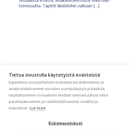
visuaalista ilmettä, asiakaskokemusta sekä tilan
toimivuutta. Tapetit liiketiloihin valitaan […]
Tietoa sivustolla käytetyistä evästeistä
Käytämme sivustollamme evästeitä kerätäksemme ja
Tilaa uutiskirje
analysoidaksemme sivuston suorituskykyä ja käyttöä,
tarjotaksemme sosiaalisen median ominaisuuksia sekä
parantaaksemme ja räätälöidäksemme sisältöä ja
Haluaisitko nähdä uusimmat tapettimallistot heti
mainoksia.
Lue lisää
ensimmäisenä? Naputtele tiedot alas niin
pidämme sinut ajantasalla.
Evästeasetukset