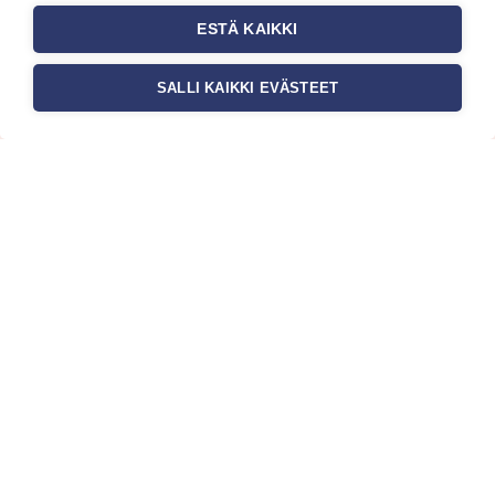
ESTÄ KAIKKI
SALLI KAIKKI EVÄSTEET
c/o Suomen AM-Markkinointi Oy
Olemme kotimaisten tapettimarkkinoiden
edelläkävijänä ja tuomme kansainväliset
sisustus- ja tapettitrendit suomalaisiin koteihin.
Etsimme jatkuvasti uusia ideoita, inspiraatiota
ja trendejä kansainvälisiltä markkinoilta.
Rekisteriseloste
Toimitusehdot
Brandtool