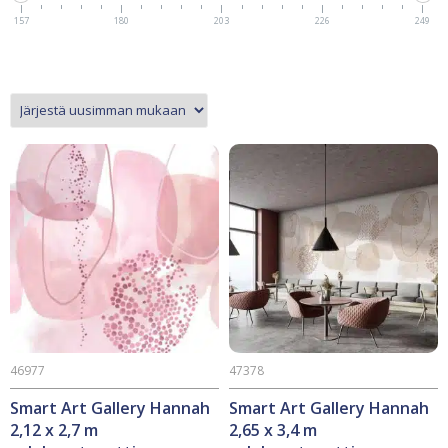
157
180
203
226
249
46977
47378
Smart Art Gallery Hannah
Smart Art Gallery Hannah
2,12 x 2,7 m
2,65 x 3,4 m