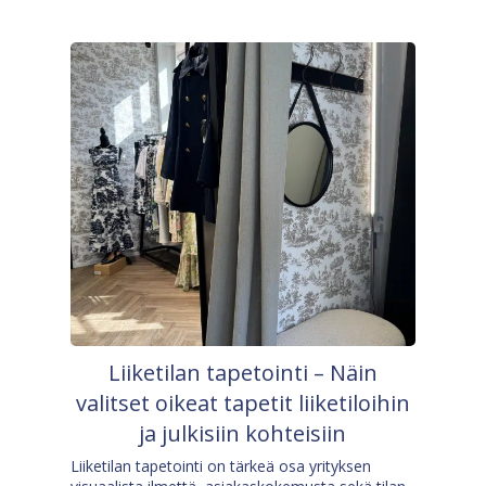
Liiketilan tapetointi – Näin
valitset oikeat tapetit liiketiloihin
ja julkisiin kohteisiin
Liiketilan tapetointi on tärkeä osa yrityksen