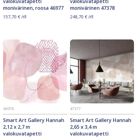
valokuvatapetti
valokuvatapetti
monivärinen, roosa 46977
monivärinen 47378
157,70
€
/rll
248,70
€
/rll
46978
47377
Smart Art Gallery Hannah
Smart Art Gallery Hannah
2,12 x 2,7 m
2,65 x 3,4 m
valokuvatapetti
valokuvatapetti