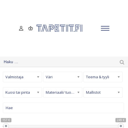
Valmistaja
Väri
Teema & tyyli
Kuosi tai pinta
Materiaali/ tuotetyyppi
Mallistot
157 €
249 €