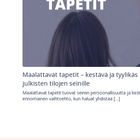
Maalattavat tapetit – kestävä ja tyylikäs
julkisten tilojen seinille
Maalattavat tapetit tuovat seiniin persoonallisuutta ja kes
erinomainen vaihtoehto, kun haluat yhdistää […]