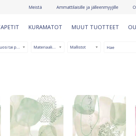
Meistä
Ammattilaisille ja jälleenmyyjille
O
APETIT
KURAMATOT
MUUT TUOTTEET
OU
Kuosi tai pinta
Materiaali/ tuotetyyppi
Mallistot