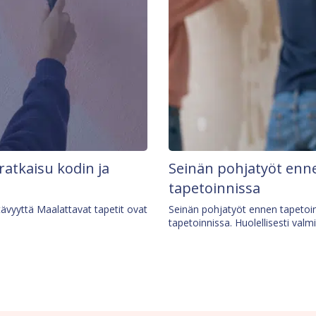
 ratkaisu kodin ja
Seinän pohjatyöt enne
tapetoinnissa
tävyyttä Maalattavat tapetit ovat
Seinän pohjatyöt ennen tapetoin
tapetoinnissa. Huolellisesti valm