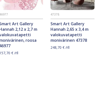
46977
47378
Smart Art Gallery
Smart Art Gallery
Hannah 2,12 x 2,7 m
Hannah 2,65 x 3,4 m
valokuvatapetti
valokuvatapetti
monivärinen, roosa
monivärinen 47378
46977
248,70
€
/rll
157,70
€
/rll