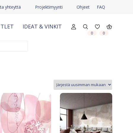
ta yhteyttä
Projektimyynti
Ohjeet
FAQ
TLET
IDEAT & VINKIT
X
X
0
0