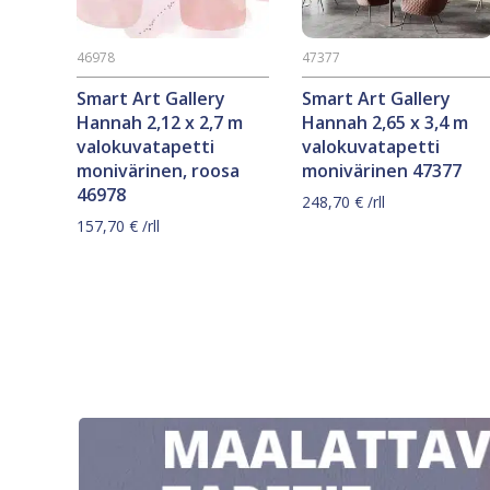
46978
47377
Smart Art Gallery
Smart Art Gallery
Hannah 2,12 x 2,7 m
Hannah 2,65 x 3,4 m
valokuvatapetti
valokuvatapetti
monivärinen, roosa
monivärinen 47377
46978
248,70
€
/rll
157,70
€
/rll