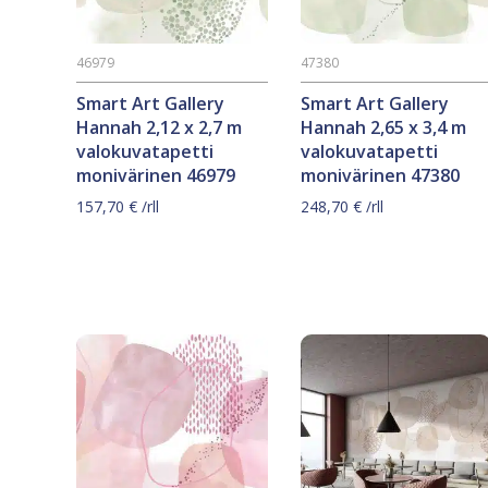
46979
47380
Smart Art Gallery
Smart Art Gallery
Hannah 2,12 x 2,7 m
Hannah 2,65 x 3,4 m
valokuvatapetti
valokuvatapetti
monivärinen 46979
monivärinen 47380
157,70
€
/rll
248,70
€
/rll