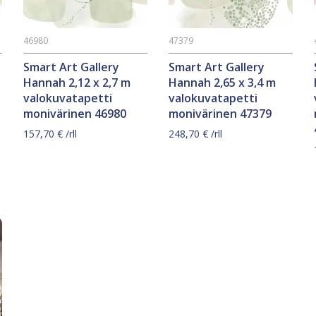
46980
47379
Smart Art Gallery
Smart Art Gallery
Hannah 2,12 x 2,7 m
Hannah 2,65 x 3,4 m
valokuvatapetti
valokuvatapetti
monivärinen 46980
monivärinen 47379
157,70
€
/rll
248,70
€
/rll