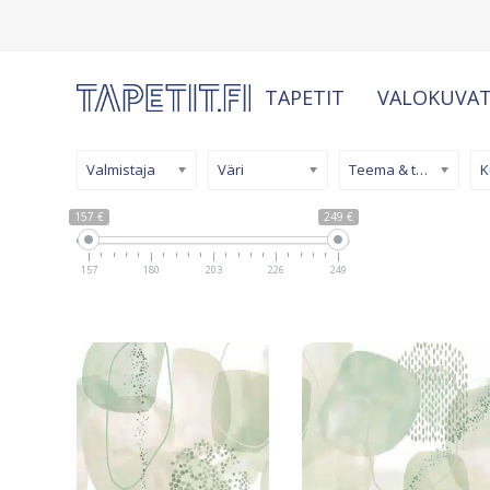
TAPETIT
VALOKUVAT
Valmistaja
Väri
Teema & tyyli
157 €
249 €
157
180
203
226
249