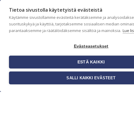
Tietoa sivustolla käytetyistä evästeistä
Käytämme sivustollamme evästeitä kerätäksemme ja analysoidaks
suorituskykyä ja käyttöä, tarjotaksemme sosiaalisen median ominai
parantaaksemme ja räätälöidäksemme sisältöä ja mainoksia.
Lue li
Yritys
Evästeasetukset
Meistä
Ota yhteyttä
Jälleenmyyjät
ESTÄ KAIKKI
Ohjeet
FAQ
Kauppa
SALLI KAIKKI EVÄSTEET
Tapetit
Valokuvatapetit
Muut tuotteet
Ideat & Vinkit
Myynti ja
asiakaspalvelu
Eteläväylä 11, 28610 Pori,