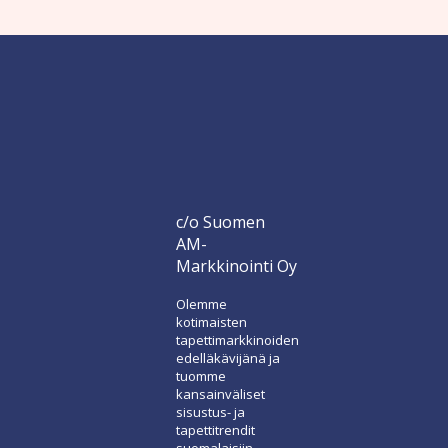
c/o Suomen
AM-
Markkinointi Oy
Olemme
kotimaisten
tapettimarkkinoiden
edelläkävijänä ja
tuomme
kansainväliset
sisustus- ja
tapettitrendit
suomalaisiin