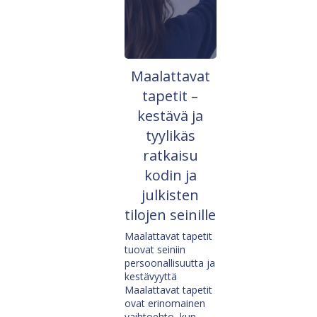
Maalattavat
tapetit –
kestävä ja
tyylikäs
ratkaisu
kodin ja
julkisten
tilojen seinille
Maalattavat tapetit
tuovat seiniin
persoonallisuutta ja
kestävyyttä
Maalattavat tapetit
ovat erinomainen
vaihtoehto, kun