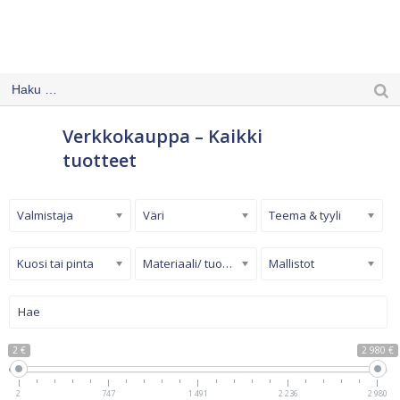
Verkkokauppa – Kaikki
tuotteet
Valmistaja
Väri
Teema & tyyli
Kuosi tai pinta
Materiaali/ tuotetyyppi
Mallistot
2 €
2 980 €
2
747
1 491
2 236
2 980