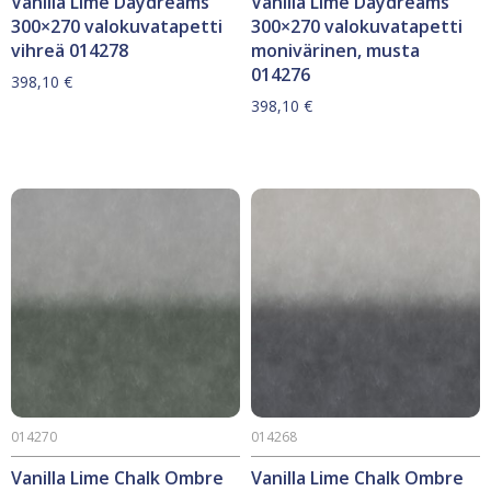
Vanilla Lime Daydreams
Vanilla Lime Daydreams
300×270 valokuvatapetti
300×270 valokuvatapetti
vihreä 014278
monivärinen, musta
014276
398,10
€
398,10
€
014270
014268
Vanilla Lime Chalk Ombre
Vanilla Lime Chalk Ombre