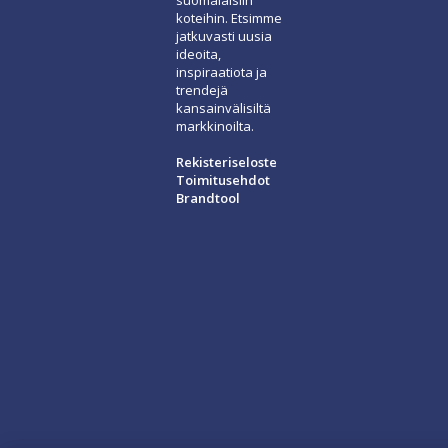
koteihin. Etsimme
jatkuvasti uusia
ideoita,
inspiraatiota ja
trendejä
kansainvälisiltä
markkinoilta.
Rekisteriseloste
Toimitusehdot
Brandtool