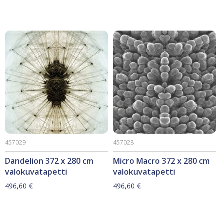
457029
457028
Dandelion 372 x 280 cm
Micro Macro 372 x 280 cm
valokuvatapetti
valokuvatapetti
496,60
€
496,60
€