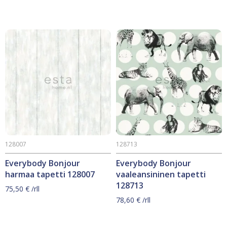
128007
128713
Everybody Bonjour
Everybody Bonjour
harmaa tapetti 128007
vaaleansininen tapetti
128713
75,50
€
/rll
78,60
€
/rll