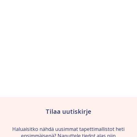
Tilaa uutiskirje
Haluaisitko nähdä uusimmat tapettimallistot heti
ensimmäisenä? Naputtele tiedot alas niin