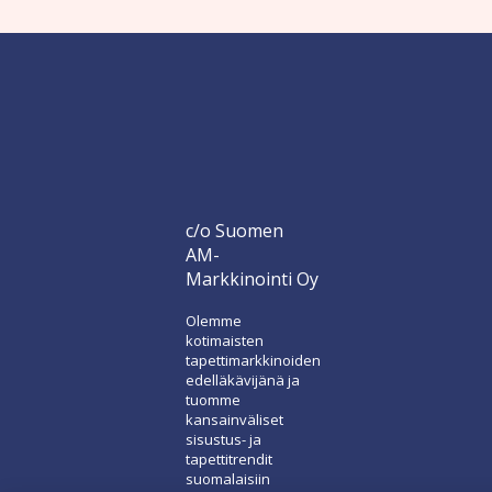
c/o Suomen
AM-
Markkinointi Oy
Olemme
kotimaisten
tapettimarkkinoiden
edelläkävijänä ja
tuomme
kansainväliset
sisustus- ja
tapettitrendit
suomalaisiin