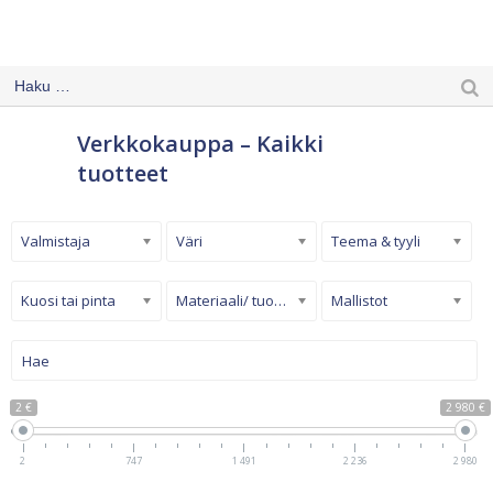
Verkkokauppa – Kaikki
tuotteet
Valmistaja
Väri
Teema & tyyli
Kuosi tai pinta
Materiaali/ tuotetyyppi
Mallistot
2 €
2 980 €
2
747
1 491
2 236
2 980