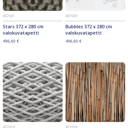
457021
457020
Stars 372 x 280 cm
Bubbles 372 x 280 cm
valokuvatapetti
valokuvatapetti
496,60
€
496,60
€
457019
457018