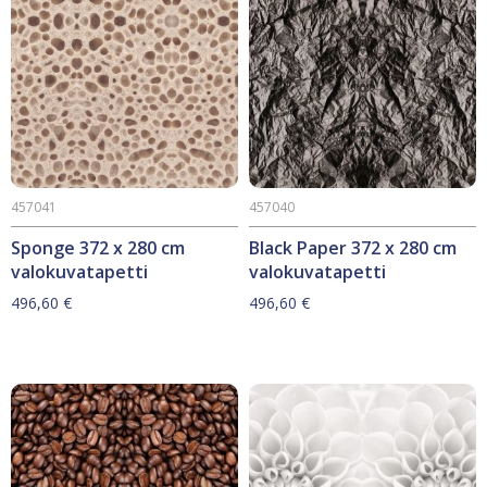
457041
457040
Sponge 372 x 280 cm
Black Paper 372 x 280 cm
valokuvatapetti
valokuvatapetti
496,60
€
496,60
€