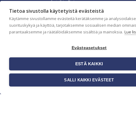
koteihin. Etsimme
jatkuvasti uusia
Tietoa sivustolla käytetyistä evästeistä
ideoita,
inspiraatiota ja
Käytämme sivustollamme evästeitä kerätäksemme ja analysoidaks
trendejä
suorituskykyä ja käyttöä, tarjotaksemme sosiaalisen median ominai
kansainvälisiltä
parantaaksemme ja räätälöidäksemme sisältöä ja mainoksia.
Lue li
markkinoilta.
Rekisteriseloste
Evästeasetukset
Toimitusehdot
Brandtool
ESTÄ KAIKKI
SALLI KAIKKI EVÄSTEET