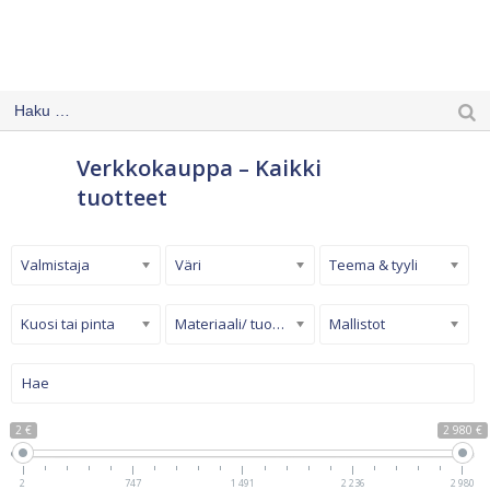
Verkkokauppa – Kaikki
tuotteet
Valmistaja
Väri
Teema & tyyli
Kuosi tai pinta
Materiaali/ tuotetyyppi
Mallistot
2 €
2 980 €
2
747
1 491
2 236
2 980