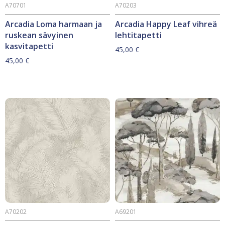
A70701
A70203
Arcadia Loma harmaan ja
Arcadia Happy Leaf vihreä
ruskean sävyinen
lehtitapetti
kasvitapetti
45,00
€
45,00
€
A70202
A69201