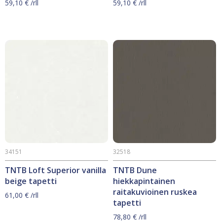
59,10
€
/rll
59,10
€
/rll
34151
32518
TNTB Loft Superior vanilla
TNTB Dune
beige tapetti
hiekkapintainen
raitakuvioinen ruskea
61,00
€
/rll
tapetti
78,80
€
/rll