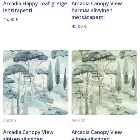
Arcadia Happy Leaf greige
Arcadia Canopy View
lehtitapetti
harmaa sävyinen
metsätapetti
45,00
€
45,00
€
A69203
A69202
Arcadia Canopy View
Arcadia Canopy View
sinisen sävyinen
vihreä sävyinen