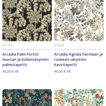
A71302
A70901
Arcadia Palm Forest
Arcadia Agnala harmaan ja
mustan ja kullansävyinen
ruskean sävyinen
palmutapetti
kasvitapetti
45,00
€
/rll
45,00
€
/rll