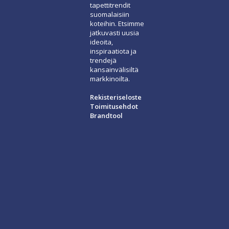
tapettitrendit
suomalaisiin
koteihin. Etsimme
jatkuvasti uusia
ideoita,
inspiraatiota ja
trendejä
kansainvälisiltä
markkinoilta.
Rekisteriseloste
Toimitusehdot
Brandtool