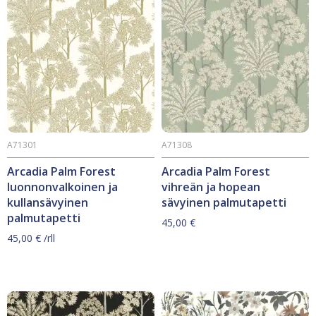
A71301
A71308
Arcadia Palm Forest
Arcadia Palm Forest
luonnonvalkoinen ja
vihreän ja hopean
kullansävyinen
sävyinen palmutapetti
palmutapetti
45,00
€
45,00
€
/rll