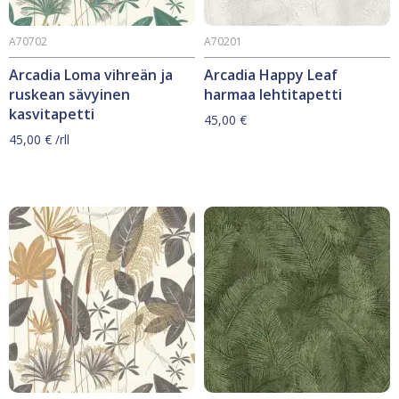
A70702
A70201
Arcadia Loma vihreän ja
Arcadia Happy Leaf
ruskean sävyinen
harmaa lehtitapetti
kasvitapetti
45,00
€
45,00
€
/rll