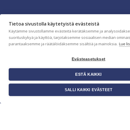
Tietoa sivustolla käytetyistä evästeistä
Käytämme sivustollamme evästeitä kerätäksemme ja analysoidaks
suorituskykyä ja käyttöä, tarjotaksemme sosiaalisen median ominai
Yritys
parantaaksemme ja räätälöidäksemme sisältöä ja mainoksia.
Lue li
Meistä
Evästeasetukset
Ota yhteyttä
Jälleenmyyjät
Ohjeet
ESTÄ KAIKKI
FAQ
Kauppa
SALLI KAIKKI EVÄSTEET
Tapetit
Valokuvatapetit
Muut tuotteet
Ideat & Vinkit
Myynti ja
asiakaspalvelu