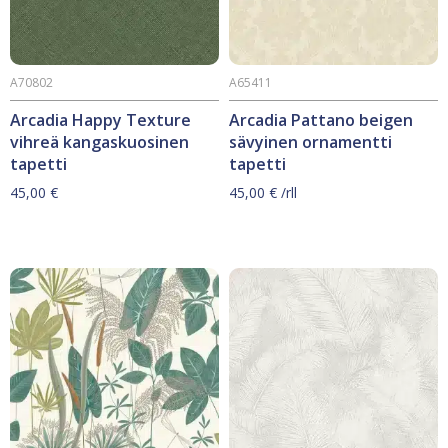
A70802
A65411
Arcadia Happy Texture
Arcadia Pattano beigen
vihreä kangaskuosinen
sävyinen ornamentti
tapetti
tapetti
45,00
€
45,00
€
/rll