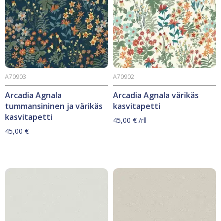
A70903
A70902
Arcadia Agnala
Arcadia Agnala värikäs
tummansininen ja värikäs
kasvitapetti
kasvitapetti
45,00
€
/rll
45,00
€