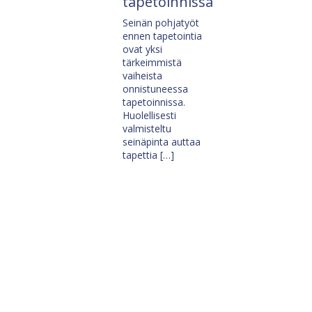
tapetoinnissa
Seinän pohjatyöt
ennen tapetointia
ovat yksi
tärkeimmistä
vaiheista
onnistuneessa
tapetoinnissa.
Huolellisesti
valmisteltu
seinäpinta auttaa
tapettia […]