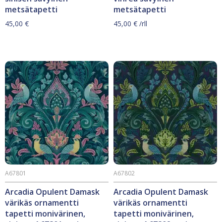
metsätapetti
metsätapetti
45,00
€
45,00
€
/rll
A67801
A67802
Arcadia Opulent Damask
Arcadia Opulent Damask
värikäs ornamentti
värikäs ornamentti
tapetti monivärinen,
tapetti monivärinen,