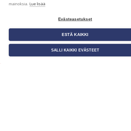
mainoksia.
Lue lisää
Evästeasetukset
ESTÄ KAIKKI
Tilaa uutiskirje
SALLI KAIKKI EVÄSTEET
Haluaisitko nähdä uusimmat tapettimallistot heti
ensimmäisenä? Naputtele tiedot alas niin
pidämme sinut ajantasalla.