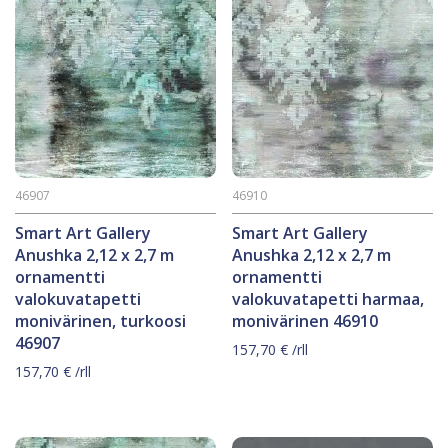
46907
46910
Smart Art Gallery
Smart Art Gallery
Anushka 2,12 x 2,7 m
Anushka 2,12 x 2,7 m
ornamentti
ornamentti
valokuvatapetti
valokuvatapetti harmaa,
monivärinen, turkoosi
monivärinen 46910
46907
157,70
€
/rll
157,70
€
/rll