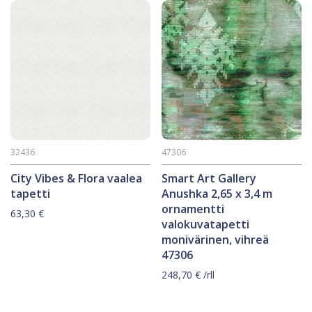
32436
47306
City Vibes & Flora vaalea
Smart Art Gallery
tapetti
Anushka 2,65 x 3,4 m
ornamentti
63,30
€
valokuvatapetti
monivärinen, vihreä
47306
248,70
€
/rll