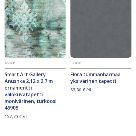
46908
32406
Smart Art Gallery
Flora tummanharmaa
Anushka 2,12 x 2,7 m
yksivärinen tapetti
ornamentti
63,30
€
/rll
valokuvatapetti
monivärinen, turkoosi
46908
157,70
€
/rll