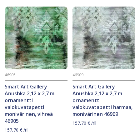
46905
46909
Smart Art Gallery
Smart Art Gallery
Anushka 2,12 x 2,7 m
Anushka 2,12 x 2,7 m
ornamentti
ornamentti
valokuvatapetti
valokuvatapetti harmaa,
monivärinen, vihreä
monivärinen 46909
46905
157,70
€
/rll
157,70
€
/rll