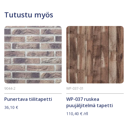
Tutustu myös
9044-2
WP-037-01
Punertava tiilitapetti
WP-037 ruskea
puujäljitelmä tapetti
36,10
€
110,40
€
/rll