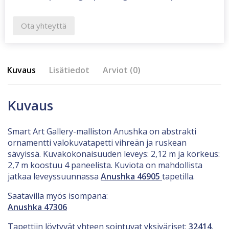
Ota yhteyttä
Kuvaus
Lisätiedot
Arviot (0)
Kuvaus
Smart Art Gallery-malliston Anushka on abstrakti
ornamentti valokuvatapetti vihreän ja ruskean
sävyissä. Kuvakokonaisuuden leveys: 2,12 m ja korkeus:
2,7 m koostuu 4 paneelista. Kuviota on mahdollista
jatkaa leveyssuunnassa
Anushka 46905
tapetilla.
Saatavilla myös isompana:
Anushka 47306
Tapettiin löytyvät yhteen sointuvat yksiväriset:
32414
,