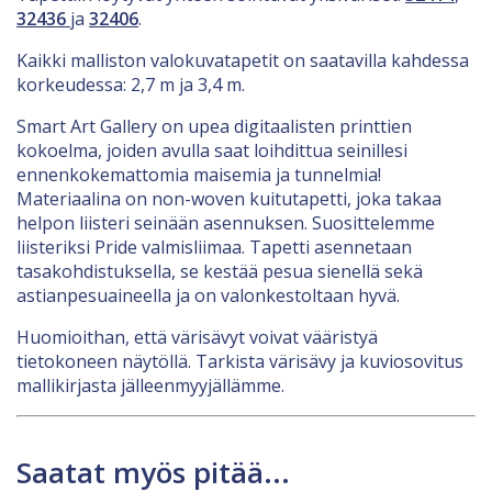
32436
ja
32406
.
Kaikki malliston valokuvatapetit on saatavilla kahdessa
korkeudessa: 2,7 m ja 3,4 m.
Smart Art Gallery on upea digitaalisten printtien
kokoelma, joiden avulla saat loihdittua seinillesi
ennenkokemattomia maisemia ja tunnelmia!
Materiaalina on non-woven kuitutapetti, joka takaa
helpon liisteri seinään asennuksen. Suosittelemme
liisteriksi Pride valmisliimaa. Tapetti asennetaan
tasakohdistuksella, se kestää pesua sienellä sekä
astianpesuaineella ja on valonkestoltaan hyvä.
Huomioithan, että värisävyt voivat vääristyä
tietokoneen näytöllä. Tarkista värisävy ja kuviosovitus
mallikirjasta jälleenmyyjällämme.
Saatat myös pitää...