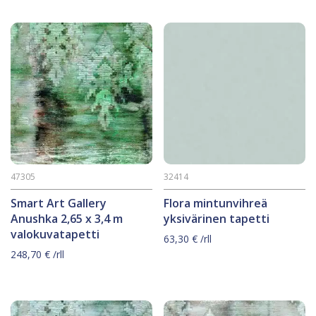
47305
32414
Smart Art Gallery
Flora mintunvihreä
Anushka 2,65 x 3,4 m
yksivärinen tapetti
valokuvatapetti
63,30
€
/rll
248,70
€
/rll