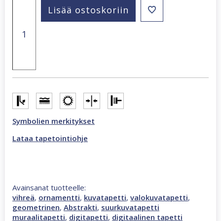
Smart
Lisää ostoskoriin
Art
Gallery
Anushka
2,12
x
2,7
m
ornamentti
valokuvatapetti
monivärinen,
vihreä
46906
Symbolien merkitykset
määrä
Lataa tapetointiohje
Avainsanat tuotteelle:
vihreä
,
ornamentti
,
kuvatapetti
,
valokuvatapetti
,
geometrinen
,
Abstrakti
,
suurkuvatapetti
muraalitapetti
,
digitapetti
,
digitaalinen tapetti