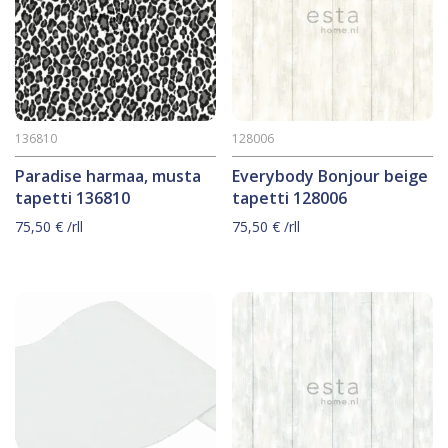
136810
128006
Paradise harmaa, musta
Everybody Bonjour beige
tapetti 136810
tapetti 128006
75,50
€
/rll
75,50
€
/rll