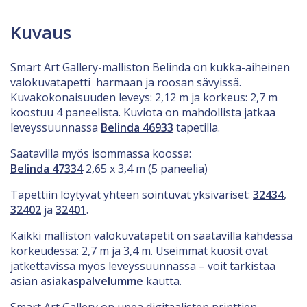
Kuvaus
Smart Art Gallery-malliston Belinda on kukka-aiheinen
valokuvatapetti harmaan ja roosan sävyissä.
Kuvakokonaisuuden leveys: 2,12 m ja korkeus: 2,7 m
koostuu 4 paneelista. Kuviota on mahdollista jatkaa
leveyssuunnassa
Belinda 46933
tapetilla.
Saatavilla myös isommassa koossa:
Belinda 47334
2,65 x 3,4 m (5 paneelia)
Tapettiin löytyvät yhteen sointuvat yksiväriset:
32434
,
32402
ja
32401
.
Kaikki malliston valokuvatapetit on saatavilla kahdessa
korkeudessa: 2,7 m ja 3,4 m. Useimmat kuosit ovat
jatkettavissa myös leveyssuunnassa – voit tarkistaa
asian
asiakaspalvelumme
kautta.