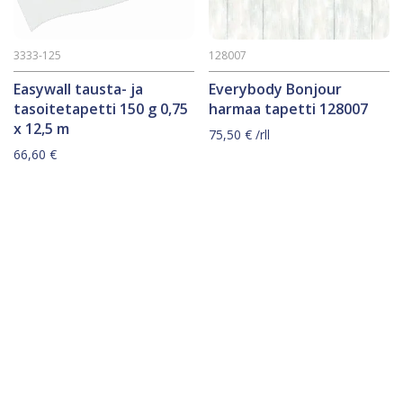
3333-125
128007
Easywall tausta- ja
Everybody Bonjour
tasoitetapetti 150 g 0,75
harmaa tapetti 128007
x 12,5 m
75,50
€
/rll
66,60
€