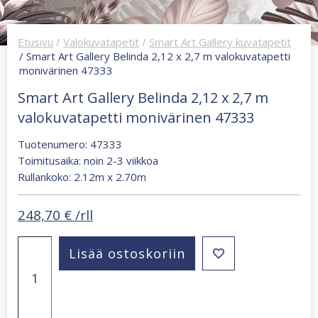
Etusivu
/
Valokuvatapetit
/
Smart Art Gallery kuvatapetit
/ Smart Art Gallery Belinda 2,12 x 2,7 m valokuvatapetti
monivärinen 47333
Smart Art Gallery Belinda 2,12 x 2,7 m
valokuvatapetti monivärinen 47333
Tuotenumero: 47333
Toimitusaika: noin 2-3 viikkoa
Rullankoko: 2.12m x 2.70m
248,70
€
/rll
Smart
Lisää ostoskoriin
Art
Gallery
Belinda
2,12
x