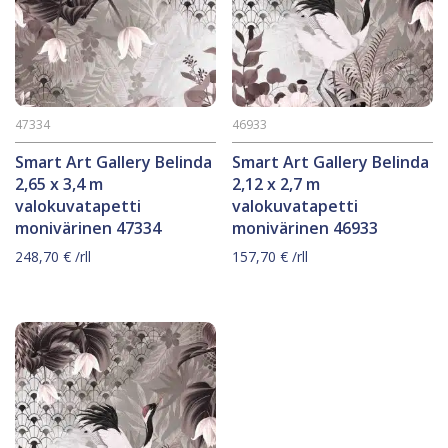
47334
46933
Smart Art Gallery Belinda
Smart Art Gallery Belinda
2,65 x 3,4 m
2,12 x 2,7 m
valokuvatapetti
valokuvatapetti
monivärinen 47334
monivärinen 46933
248,70
€
/rll
157,70
€
/rll