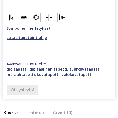
2,7
m
valokuvatapetti
monivärinen
47333
Symbolien merkitykset
määrä
Lataa tapetointiohje
Avainsanat tuotteelle:
digitapetti
,
digitaalinen tapetti
,
suurkuvatapetti
,
muraalitapetti
,
kuvatapetti
,
valokuvatapetti
Ota yhteyttä
Kuvaus
Lisätiedot
Arviot (0)