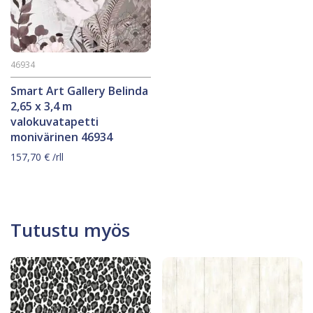
46934
Smart Art Gallery Belinda
2,65 x 3,4 m
valokuvatapetti
monivärinen 46934
157,70
€
/rll
Tutustu myös