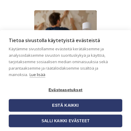
Tietoa sivustolla käytetyistä evästeistä
Käytämme sivustollamme evästeitä kerätäksemme ja
analysoidaksemme sivuston suorituskykyä ja käyttöä,
tarjotaksemme sosiaalisen median ominaisuuksia sekä
parantaaksemme ja räätälöidäksemme sisältöä ja
mainoksia.
Lue lisää
Evästeasetukset
Seinän pohjatyöt
ESTÄ KAIKKI
ennen tapetointia –
Näin onnistut
SALLI KAIKKI EVÄSTEET
tapetoinnissa