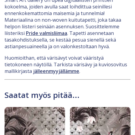
Smart Art Gallery on upea digitaalisten printtien
kokoelma, joiden avulla saat loihdittua seinillesi
ennenkokemattomia maisemia ja tunnelmia!
Materiaalina on non-woven kuitutapetti, joka takaa
helpon liisteri seinään asennuksen. Suosittelemme
liisteriksi
Pride valmisliimaa
. Tapetti asennetaan
tasakohdistuksella, se kestää pesua sienellä sekä
astianpesuaineella ja on valonkestoltaan hyvä.
Huomioithan, että värisävyt voivat vääristyä
tietokoneen näytöllä. Tarkista värisävy ja kuviosovitus
mallikirjasta
jälleenmyyjällämme
.
Saatat myös pitää...