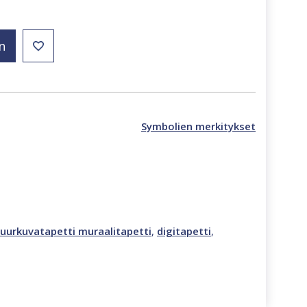
n
Symbolien merkitykset
uurkuvatapetti muraalitapetti
,
digitapetti
,