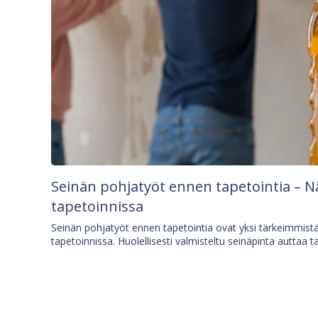
Seinän pohjatyöt ennen tapetointia – N
tapetoinnissa
Seinän pohjatyöt ennen tapetointia ovat yksi tärkeimmist
tapetoinnissa. Huolellisesti valmisteltu seinäpinta auttaa t