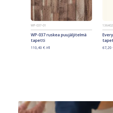
WP-037-01
13640
WP-037 ruskea puujäljitelmä
Ever
tapetti
tapet
110,40
€
/rll
67,20