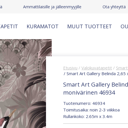
tä
Ammattilaisille ja jälleenmyyjille
Ota yhteyttä
APETIT
KURAMATOT
MUUT TUOTTEET
OU
Etusivu
/
Valokuvatapetit
/
Smart 
/ Smart Art Gallery Belinda 2,65
Smart Art Gallery Belind
monivärinen 46934
Tuotenumero: 46934
Toimitusaika: noin 2-3 viikkoa
Rullankoko: 2.65m x 3.4m