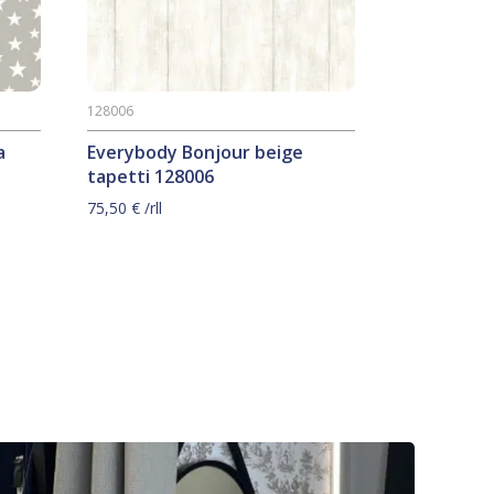
128006
a
Everybody Bonjour beige
tapetti 128006
75,50
€
/rll