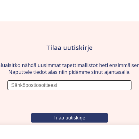
Tilaa uutiskirje
luaisitko nähdä uusimmat tapettimallistot heti ensimmäise
Naputtele tiedot alas niin pidämme sinut ajantasalla.