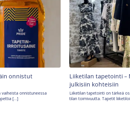
äin onnistut
Liiketilan tapetointi – 
julkisiin kohteisiin
ä vaiheista onnistuneessa
Liiketilan tapetointi on tärkeä 
apettia […]
tilan toimivuutta. Tapetit liiketilo