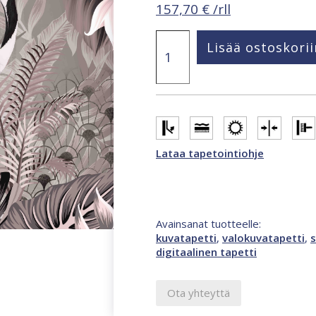
157,70
€
/rll
Smart
Lisää ostoskorii
Art
Gallery
Belinda
2,65
x
3,4
m
valokuvatapetti
Lataa tapetointiohje
monivärinen
46934
määrä
Avainsanat tuotteelle:
kuvatapetti
,
valokuvatapetti
,
s
digitaalinen tapetti
Ota yhteyttä