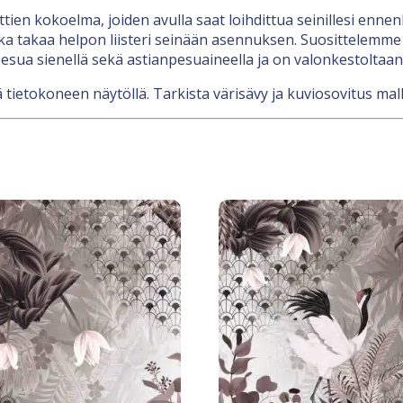
nttien kokoelma, joiden avulla saat loihdittua seinillesi en
a takaa helpon liisteri seinään asennuksen. Suosittelemme l
esua sienellä sekä astianpesuaineella ja on valonkestoltaan
 tietokoneen näytöllä. Tarkista värisävy ja kuviosovitus mall