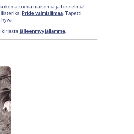
nenkokemattomia maisemia ja tunnelmia!
iisteriksi
Pride valmisliimaa
. Tapetti
 hyvä.
ikirjasta
jälleenmyyjällämme
.