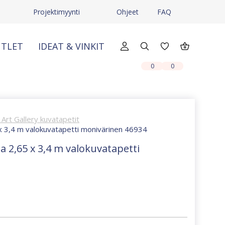
Projektimyynti
Ohjeet
FAQ
TLET
IDEAT & VINKIT
X
X
0
0
Art Gallery kuvatapetit
 x 3,4 m valokuvatapetti monivärinen 46934
a 2,65 x 3,4 m valokuvatapetti