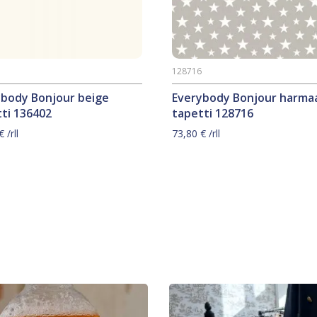
2
128716
ybody Bonjour beige
Everybody Bonjour harma
ti 136402
tapetti 128716
€
/rll
73,80
€
/rll