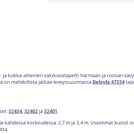
tu- ja kukka-aiheinen valokuvatapetti harmaan ja roosan säv
ta on mahdollista jatkaa leveyssuunnassa
Belinda 47334
tape
set:
32434
,
32402
ja
32401
.
illa kahdessa korkeudessa: 2,7 m ja 3,4 m. Useimmat kuosit 
tta.