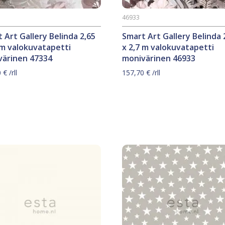
46933
 Art Gallery Belinda 2,65
Smart Art Gallery Belinda 
 m valokuvatapetti
x 2,7 m valokuvatapetti
värinen 47334
monivärinen 46933
0
€
/rll
157,70
€
/rll