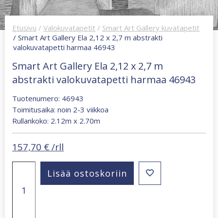
Etusivu
/
Valokuvatapetit
/
Smart Art Gallery kuvatapetit
/ Smart Art Gallery Ela 2,12 x 2,7 m abstrakti
valokuvatapetti harmaa 46943
Smart Art Gallery Ela 2,12 x 2,7 m
abstrakti valokuvatapetti harmaa 46943
Tuotenumero: 46943
Toimitusaika: noin 2-3 viikkoa
Rullankoko: 2.12m x 2.70m
157,70
€
/rll
Smart
Lisää ostoskoriin
Art
Gallery
Ela
2,12
x