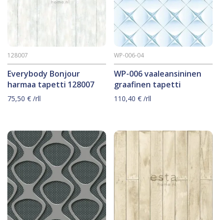
128007
WP-006-04
Everybody Bonjour
WP-006 vaaleansininen
harmaa tapetti 128007
graafinen tapetti
75,50
€
/rll
110,40
€
/rll