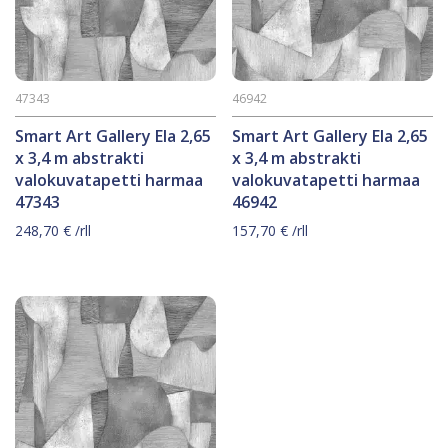
47343
46942
Smart Art Gallery Ela 2,65
Smart Art Gallery Ela 2,65
x 3,4 m abstrakti
x 3,4 m abstrakti
valokuvatapetti harmaa
valokuvatapetti harmaa
47343
46942
248,70
€
/rll
157,70
€
/rll