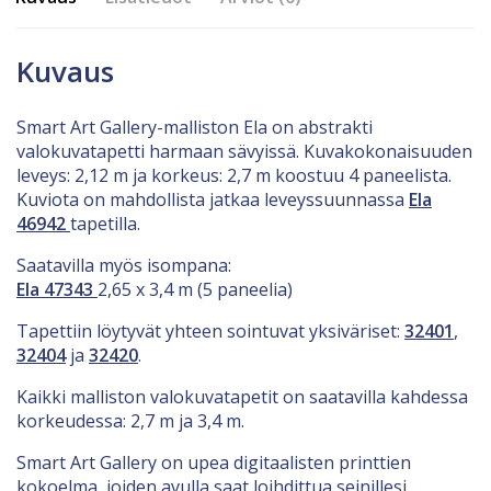
Kuvaus
Smart Art Gallery-malliston Ela on abstrakti
valokuvatapetti harmaan sävyissä. Kuvakokonaisuuden
leveys: 2,12 m ja korkeus: 2,7 m koostuu 4 paneelista.
Kuviota on mahdollista jatkaa leveyssuunnassa
Ela
46942
tapetilla.
Saatavilla myös isompana:
Ela 47343
2,65 x 3,4 m (5 paneelia)
Tapettiin löytyvät yhteen sointuvat yksiväriset:
32401
,
32404
ja
32420
.
Kaikki malliston valokuvatapetit on saatavilla kahdessa
korkeudessa: 2,7 m ja 3,4 m.
Smart Art Gallery on upea digitaalisten printtien
kokoelma, joiden avulla saat loihdittua seinillesi