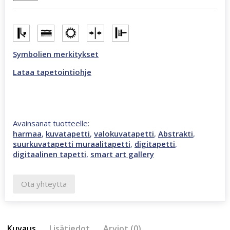
2,7
m
abstrakti
valokuvatapetti
harmaa
Symbolien merkitykset
46943
määrä
Lataa tapetointiohje
Avainsanat tuotteelle:
harmaa
,
kuvatapetti
,
valokuvatapetti
,
Abstrakti
,
suurkuvatapetti muraalitapetti
,
digitapetti
,
digitaalinen tapetti
,
smart art gallery
Ota yhteyttä
Kuvaus
Lisätiedot
Arviot (0)