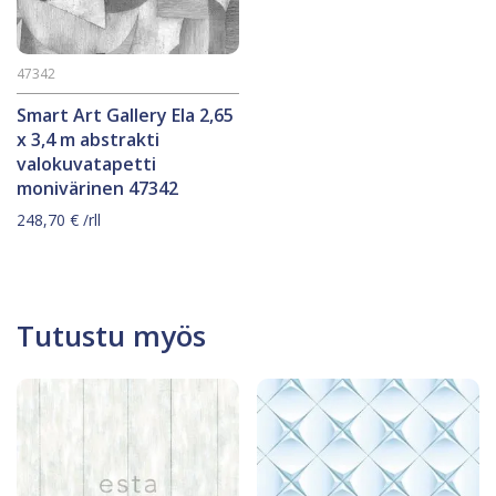
47342
Smart Art Gallery Ela 2,65
x 3,4 m abstrakti
valokuvatapetti
monivärinen 47342
248,70
€
/rll
Tutustu myös