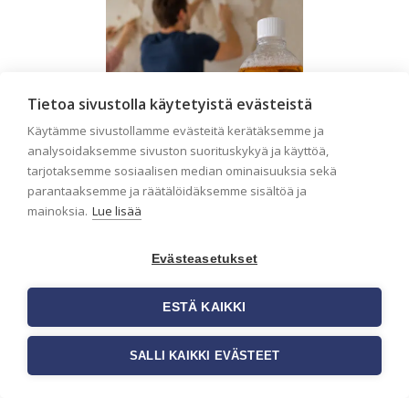
Tietoa sivustolla käytetyistä evästeistä
Käytämme sivustollamme evästeitä kerätäksemme ja
analysoidaksemme sivuston suorituskykyä ja käyttöä,
tarjotaksemme sosiaalisen median ominaisuuksia sekä
parantaaksemme ja räätälöidäksemme sisältöä ja
mainoksia.
Lue lisää
Seinän pohjatyöt
Evästeasetukset
ennen tapetointia –
ESTÄ KAIKKI
Näin onnistut
tapetoinnissa
SALLI KAIKKI EVÄSTEET
Seinän pohjatyöt ennen
tapetointia ovat yksi
tärkeimmistä vaiheista