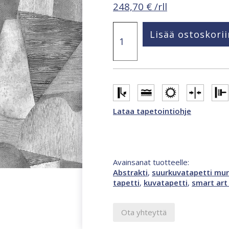
248,70
€
/rll
Smart
Lisää ostoskorii
Art
Gallery
Ela
2,65
x
3,4
m
abstrakti
Lataa tapetointiohje
valokuvatapetti
harmaa
47343
määrä
Avainsanat tuotteelle:
Abstrakti
,
suurkuvatapetti mur
tapetti
,
kuvatapetti
,
smart art 
Ota yhteyttä