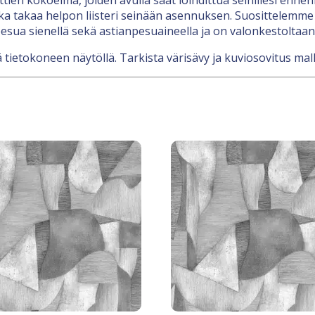
a takaa helpon liisteri seinään asennuksen. Suosittelemme li
esua sienellä sekä astianpesuaineella ja on valonkestoltaan
 tietokoneen näytöllä. Tarkista värisävy ja kuviosovitus mal