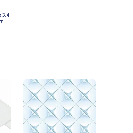
x 3,4
ti