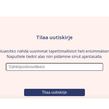
Tilaa uutiskirje
luaisitko nähdä uusimmat tapettimallistot heti ensimmäise
Naputtele tiedot alas niin pidämme sinut ajantasalla.