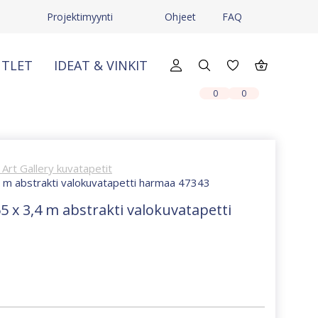
Projektimyynti
Ohjeet
FAQ
TLET
IDEAT & VINKIT
X
X
0
0
Art Gallery kuvatapetit
,4 m abstrakti valokuvatapetti harmaa 47343
65 x 3,4 m abstrakti valokuvatapetti