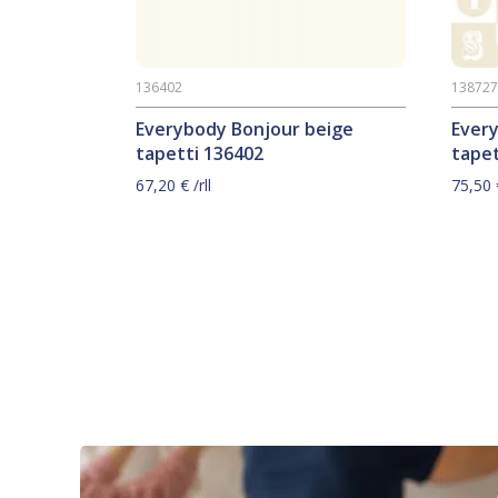
136402
13872
Everybody Bonjour beige
Ever
tapetti 136402
tapet
67,20
€
/rll
75,50