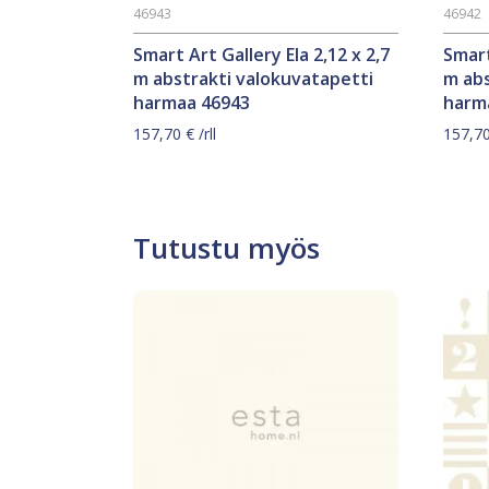
46943
46942
Smart Art Gallery Ela 2,12 x 2,7
Smart
m abstrakti valokuvatapetti
m abs
harmaa 46943
harm
157,70
€
/rll
157,7
Tutustu myös