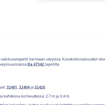
ti valokuvatapetti harmaan sävyissä. Kuvakokonaisuuden leve
 leveyssuunnassa
Ela 47342
tapetilla.
set:
32401
,
32404
ja
32420
.
lla kahdessa korkeudessa: 2,7 m ja 3,4 m.
nttien kokoelma, joiden avulla saat loihdittua seinillesi en