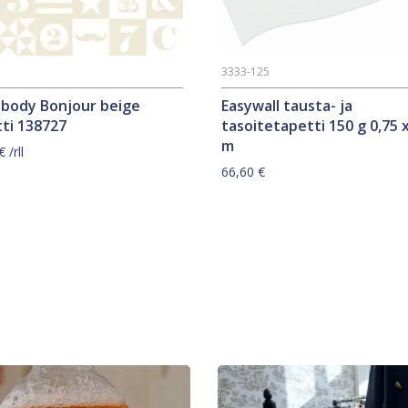
7
3333-125
ybody Bonjour beige
Easywall tausta- ja
ti 138727
tasoitetapetti 150 g 0,75 x
m
€
/rll
66,60
€