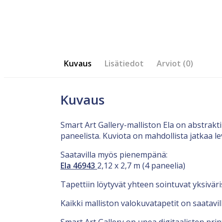
Kuvaus
Lisätiedot
Arviot (0)
Kuvaus
Smart Art Gallery-malliston Ela on abstrak
paneelista. Kuviota on mahdollista jatkaa
Saatavilla myös pienempänä:
Ela 46943
2,12 x 2,7 m (4 paneelia)
Tapettiin löytyvät yhteen sointuvat yksiväri
Kaikki malliston valokuvatapetit on saatavi
Smart Art Gallery on upea digitaalisten pri