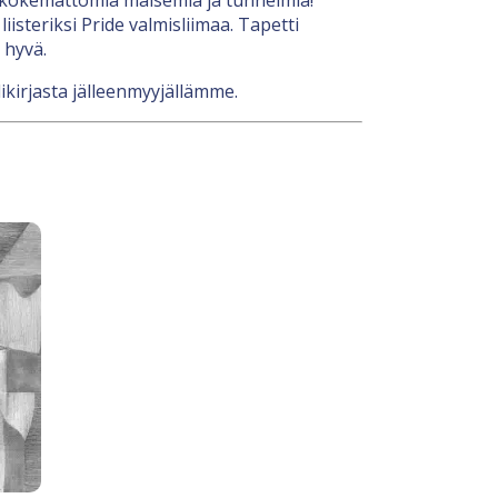
isteriksi Pride valmisliimaa. Tapetti
 hyvä.
likirjasta jälleenmyyjällämme.