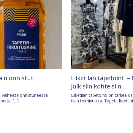
äin onnistut
Liiketilan tapetointi – 
julkisiin kohteisiin
ä vaiheista onnistuneessa
Liiketilan tapetointi on tärkeä 
apettia […]
tilan toimivuutta. Tapetit liiketilo