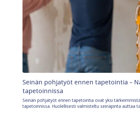
Seinän pohjatyöt ennen tapetointia – N
tapetoinnissa
Seinän pohjatyöt ennen tapetointia ovat yksi tärkeimmist
tapetoinnissa. Huolellisesti valmisteltu seinäpinta auttaa t