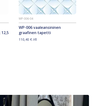
WP-006-04
WP-006 vaaleansininen
 12,5
graafinen tapetti
110,40
€
/rll