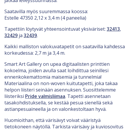
jatkaa leveyssuunnassa.
Saatavilla myös suuremmassa koossa:
Estelle 47350 2,12 x 3,4 m (4 paneelia)
Tapettiin löytyvät yhteensointuvat yksiväriset:
32413
,
32429
ja
32439
.
Kaikki malliston valokuvatapetit on saatavilla kahdessa
korkeudessa: 2,7 m ja 3,4 m.
Smart Art Gallery on upea digitaalisten printtien
kokoelma, joiden avulla saat loihdittua seinillesi
ennenkokemattomia maisemia ja tunnelmia!
Materiaalina on non-woven kuitutapetti, joka takaa
helpon liisteri seinään asennuksen. Suosittelemme
liisteriksi
Pride valmisliimaa
. Tapetti asennetaan
tasakohdistuksella, se kestää pesua sienellä sekä
astianpesuaineella ja on valonkestoltaan hyvä.
Huomioithan, että värisävyt voivat vääristyä
tietokoneen näytöllä. Tarkista värisävy ja kuviosovitus