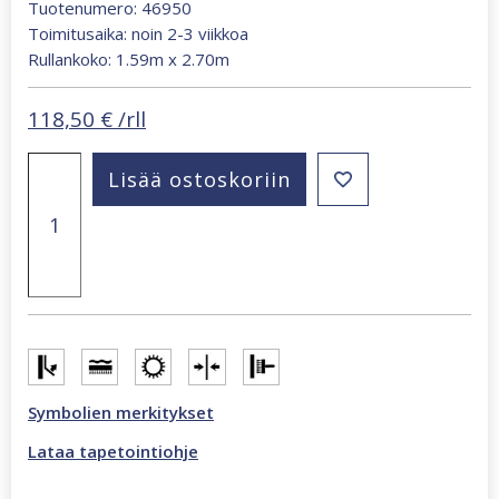
Tuotenumero: 46950
Toimitusaika: noin 2-3 viikkoa
Rullankoko: 1.59m x 2.70m
118,50
€
/rll
Smart
Lisää ostoskoriin
Art
Gallery
Estelle
1,59
x
2,7
m
abstrakti
valokuvatapetti
monivärinen
46950
Symbolien merkitykset
määrä
Lataa tapetointiohje