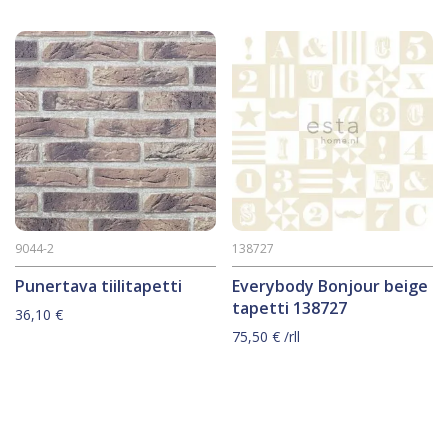
9044-2
138727
Punertava tiilitapetti
Everybody Bonjour beige
tapetti 138727
36,10
€
75,50
€
/rll