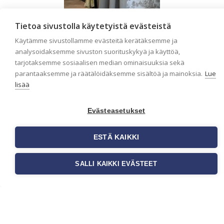
Tietoa sivustolla käytetyistä evästeistä
Käytämme sivustollamme evästeitä kerätäksemme ja
analysoidaksemme sivuston suorituskykyä ja käyttöä,
Liiketilan tapetointi
tarjotaksemme sosiaalisen median ominaisuuksia sekä
– Näin valitset
parantaaksemme ja räätälöidäksemme sisältöä ja mainoksia.
Lue
oikeat tapetit
lisää
liiketiloihin ja
julkisiin kohteisiin
Evästeasetukset
Liiketilan tapetointi on tärkeä
osa yrityksen visuaalista
ESTÄ KAIKKI
ilmettä, asiakaskokemusta
sekä tilan toimivuutta.
Tapetit liiketiloihin valitaan
SALLI KAIKKI EVÄSTEET
[…]