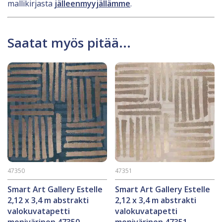
mallikirjasta
jälleenmyyjällämme
.
Saatat myös pitää...
47350
47351
Smart Art Gallery Estelle
Smart Art Gallery Estelle
2,12 x 3,4 m abstrakti
2,12 x 3,4 m abstrakti
valokuvatapetti
valokuvatapetti
monivärinen 47350
monivärinen 47351