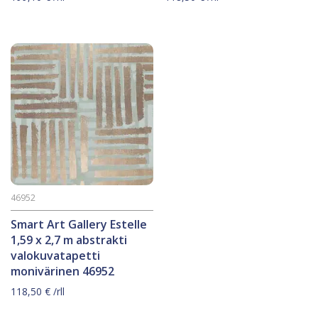
46952
Smart Art Gallery Estelle
1,59 x 2,7 m abstrakti
valokuvatapetti
monivärinen 46952
118,50
€
/rll