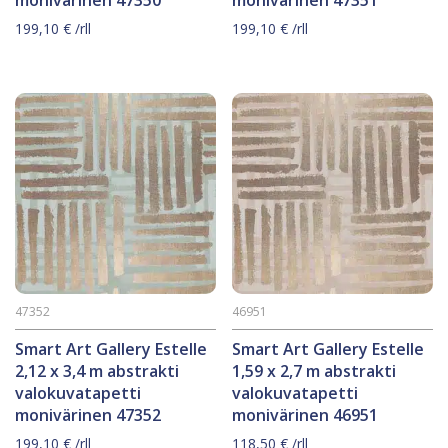
199,10
€
/rll
199,10
€
/rll
47352
46951
Smart Art Gallery Estelle
Smart Art Gallery Estelle
2,12 x 3,4 m abstrakti
1,59 x 2,7 m abstrakti
valokuvatapetti
valokuvatapetti
monivärinen 47352
monivärinen 46951
199,10
€
/rll
118,50
€
/rll