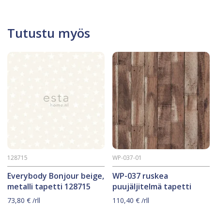
Tutustu myös
128715
WP-037-01
Everybody Bonjour beige,
WP-037 ruskea
metalli tapetti 128715
puujäljitelmä tapetti
73,80
€
/rll
110,40
€
/rll