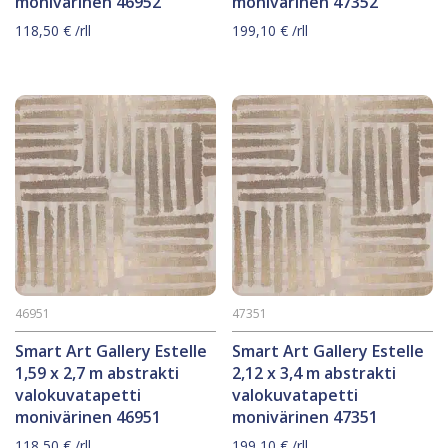
monivärinen 46952
monivärinen 47352
118,50
€
/rll
199,10
€
/rll
46951
47351
Smart Art Gallery Estelle
Smart Art Gallery Estelle
1,59 x 2,7 m abstrakti
2,12 x 3,4 m abstrakti
valokuvatapetti
valokuvatapetti
monivärinen 46951
monivärinen 47351
118,50
€
/rll
199,10
€
/rll