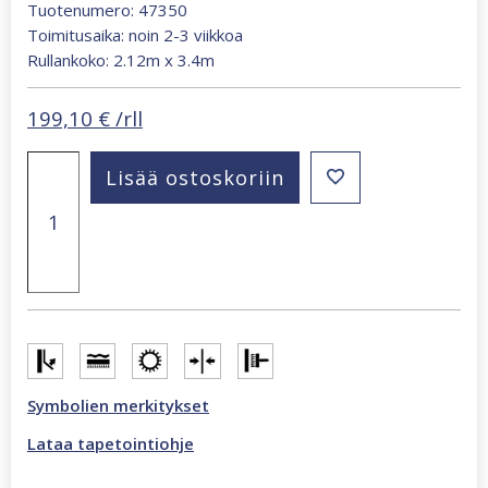
Tuotenumero: 47350
Toimitusaika: noin 2-3 viikkoa
Rullankoko: 2.12m x 3.4m
199,10
€
/rll
Smart
Lisää ostoskoriin
Art
Gallery
Estelle
2,12
x
3,4
m
abstrakti
valokuvatapetti
monivärinen
47350
Symbolien merkitykset
määrä
Lataa tapetointiohje