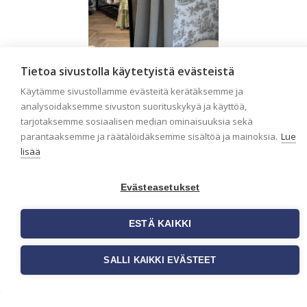
Tietoa sivustolla käytetyistä evästeistä
Liiketilan tapetointi
Käytämme sivustollamme evästeitä kerätäksemme ja
analysoidaksemme sivuston suorituskykyä ja käyttöä,
– Näin valitset
tarjotaksemme sosiaalisen median ominaisuuksia sekä
oikeat tapetit
parantaaksemme ja räätälöidäksemme sisältöä ja mainoksia.
Lue
liiketiloihin ja
lisää
julkisiin kohteisiin
Evästeasetukset
Liiketilan tapetointi on tärkeä
osa yrityksen visuaalista
ilmettä, asiakaskokemusta
ESTÄ KAIKKI
sekä tilan toimivuutta.
Tapetit liiketiloihin valitaan
[…]
SALLI KAIKKI EVÄSTEET