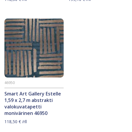
46950
Smart Art Gallery Estelle
1,59 x 2,7 m abstrakti
valokuvatapetti
monivärinen 46950
118,50
€
/rll