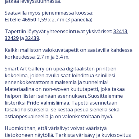
jatkaa leveyssuunnassa.
Saatavilla myös pienemmässä koossa:
Estelle 46950
1,59 x 2,7 m (3 paneelia)
Tapettiin löytyvät yhteensointuvat yksiväriset:
32413
,
32429
ja
32439
.
Kaikki malliston valokuvatapetit on saatavilla kahdessa
korkeudessa: 2,7 m ja 3,4 m.
Smart Art Gallery on upea digitaalisten printtien
kokoelma, joiden avulla saat loihdittua seinillesi
ennenkokemattomia maisemia ja tunnelmia!
Materiaalina on non-woven kuitutapetti, joka takaa
helpon liisteri seinään asennuksen. Suosittelemme
liisteriksi
Pride valmisliimaa
. Tapetti asennetaan
tasakohdistuksella, se kestää pesua sienellä sekä
astianpesuaineella ja on valonkestoltaan hyvä.
Huomioithan, että värisävyt voivat vääristyä
tietokoneen näytöllä. Tarkista värisävy ja kuviosovitus