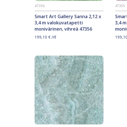
47356
47355
Smart Art Gallery Sanna 2,12 x
Smart
3,4 m valokuvatapetti
3,4 m
monivärinen, vihreä 47356
moniv
199,10
€
/rll
199,1