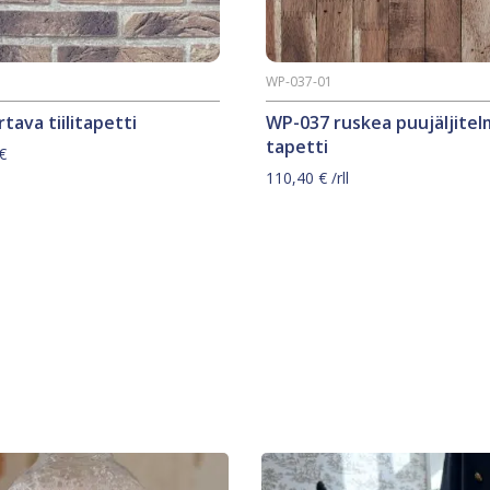
WP-037-01
tava tiilitapetti
WP-037 ruskea puujäljitel
tapetti
€
110,40
€
/rll