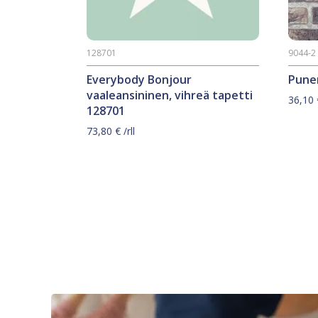
128701
9044-2
Everybody Bonjour
Puner
vaaleansininen, vihreä tapetti
36,10
128701
73,80
€
/rll