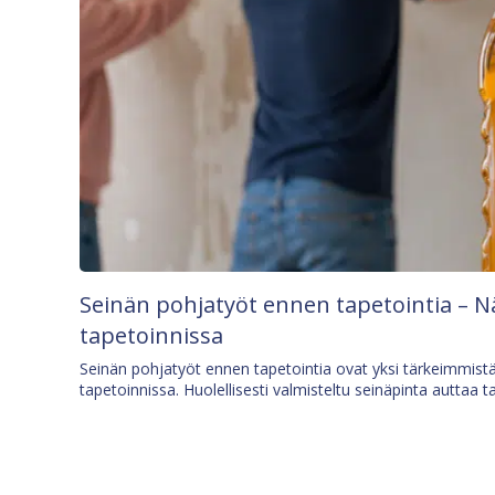
Seinän pohjatyöt ennen tapetointia – N
tapetoinnissa
Seinän pohjatyöt ennen tapetointia ovat yksi tärkeimmist
tapetoinnissa. Huolellisesti valmisteltu seinäpinta auttaa t