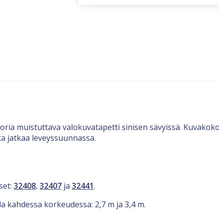
ria muistuttava valokuvatapetti sinisen sävyissä. Kuvakoko
ta jatkaa leveyssuunnassa.
set:
32408
,
32407
ja
32441
.
lla kahdessa korkeudessa: 2,7 m ja 3,4 m.