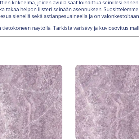
nttien kokoelma, joiden avulla saat loihdittua seinillesi en
a takaa helpon liisteri seinään asennuksen. Suosittelemme l
esua sienellä sekä astianpesuaineella ja on valonkestoltaan
 tietokoneen näytöllä. Tarkista värisävy ja kuviosovitus mall