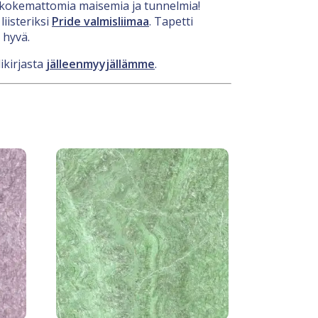
nenkokemattomia maisemia ja tunnelmia!
iisteriksi
Pride valmisliimaa
. Tapetti
 hyvä.
ikirjasta
jälleenmyyjällämme
.