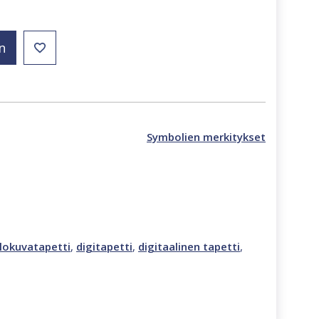
n
Symbolien merkitykset
lokuvatapetti
,
digitapetti
,
digitaalinen tapetti
,