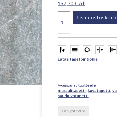
157,70
€
/rll
Smart
Lisää ostoskorii
Art
Gallery
Sanna
2,12
x
2,7
m
valokuvatapetti
Lataa tapetointiohje
monivärinen,
sininen
46957
määrä
Avainsanat tuotteelle:
muraalitapetti
,
kuvatapetti
,
va
suurkuvatapetti
Ota yhteyttä