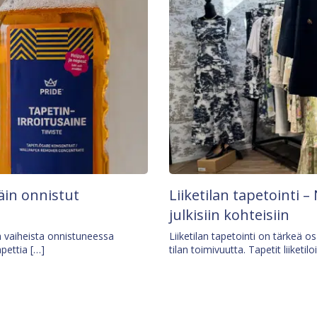
äin onnistut
Liiketilan tapetointi – 
julkisiin kohteisiin
ä vaiheista onnistuneessa
Liiketilan tapetointi on tärkeä 
apettia […]
tilan toimivuutta. Tapetit liiketilo