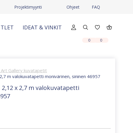
Projektimyynti
Ohjeet
FAQ
TLET
IDEAT & VINKIT
X
X
0
0
Art Gallery kuvatapetit
 2,7 m valokuvatapetti monivärinen, sininen 46957
 2,12 x 2,7 m valokuvatapetti
6957