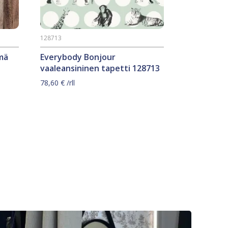
128713
mä
Everybody Bonjour
vaaleansininen tapetti 128713
78,60
€
/rll