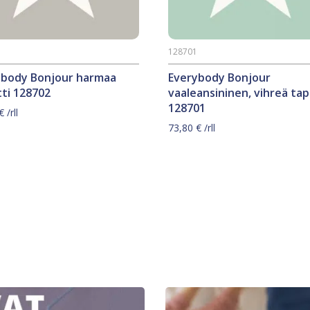
2
128701
ybody Bonjour harmaa
Everybody Bonjour
ti 128702
vaaleansininen, vihreä tap
128701
€
/rll
73,80
€
/rll