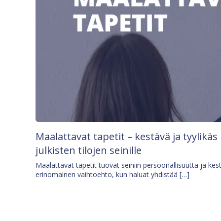
Maalattavat tapetit – kestävä ja tyylikäs
julkisten tilojen seinille
Maalattavat tapetit tuovat seiniin persoonallisuutta ja kes
erinomainen vaihtoehto, kun haluat yhdistää […]