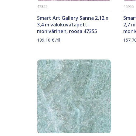
47355
46955
Smart Art Gallery Sanna 2,12 x
Smart
3,4 m valokuvatapetti
2,7 m
monivärinen, roosa 47355
moniv
199,10
€
/rll
157,7