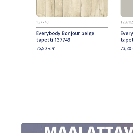
137743
12870
Everybody Bonjour beige
Ever
tapetti 137743
tapet
76,80
€
/rll
73,80