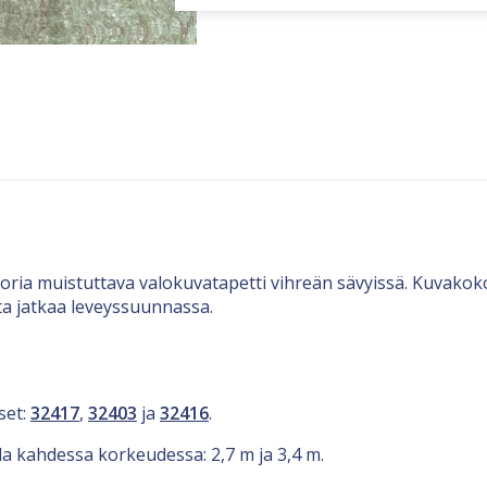
ria muistuttava valokuvatapetti vihreän sävyissä. Kuvakoko
ta jatkaa leveyssuunnassa.
set:
32417
,
32403
ja
32416
.
lla kahdessa korkeudessa: 2,7 m ja 3,4 m.