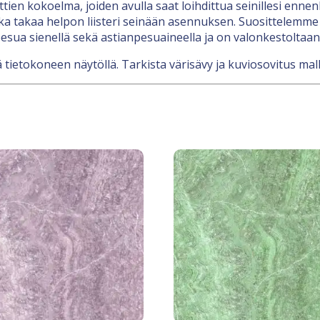
nttien kokoelma, joiden avulla saat loihdittua seinillesi en
a takaa helpon liisteri seinään asennuksen. Suosittelemme l
esua sienellä sekä astianpesuaineella ja on valonkestoltaan
 tietokoneen näytöllä. Tarkista värisävy ja kuviosovitus mall