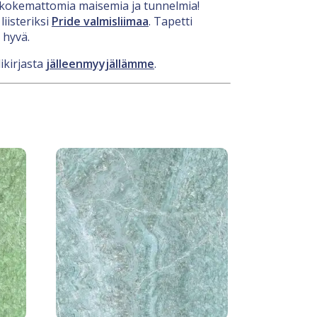
nenkokemattomia maisemia ja tunnelmia!
iisteriksi
Pride valmisliimaa
. Tapetti
 hyvä.
ikirjasta
jälleenmyyjällämme
.