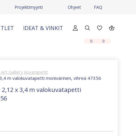
Projektimyynti
Ohjeet
FAQ
TLET
IDEAT & VINKIT
X
X
0
0
Art Gallery kuvatapetit
 3,4 m valokuvatapetti monivärinen, vihreä 47356
 2,12 x 3,4 m valokuvatapetti
356