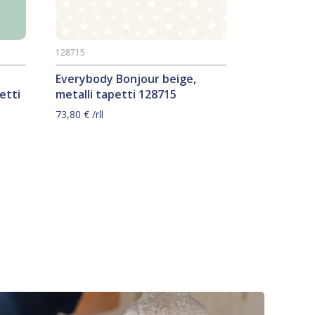
128715
Everybody Bonjour beige,
etti
metalli tapetti 128715
73,80
€
/rll