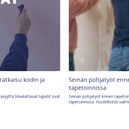
 ratkaisu kodin ja
Seinän pohjatyöt enne
tapetoinnissa
tävyyttä Maalattavat tapetit ovat
Seinän pohjatyöt ennen tapetoin
tapetoinnissa. Huolellisesti valm