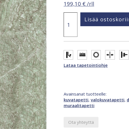
199,10
€
/rll
Smart
Lisää ostoskorii
Art
Gallery
Sanna
2,12
x
3,4
m
valokuvatapetti
Lataa tapetointiohje
monivärinen,
vihreä
47356
määrä
Avainsanat tuotteelle:
kuvatapetti
,
valokuvatapetti
,
d
muraalitapetti
Ota yhteyttä